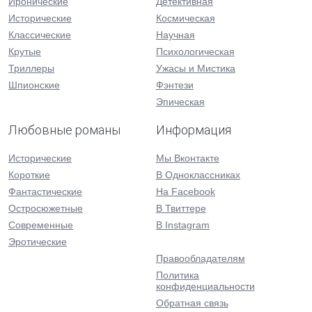
Иронические
Детективная
Исторические
Космическая
Классические
Научная
Крутые
Психологическая
Триллеры
Ужасы и Мистика
Шпионские
Фэнтези
Эпическая
Любовные романы
Информация
Исторические
Мы Вконтакте
Короткие
В Одноклассниках
Фантастические
На Facebook
Остросюжетные
В Твиттере
Современные
В Instagram
Эротические
Правообладателям
Политика
конфиденциальности
Обратная связь