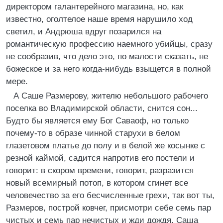
директором галантерейного магазина, но, как
известно, оголтелое наше время нарушило ход
светил, и Андрюша вдруг позарился на
романтическую профессию наемного убийцы, сразу
не сообразив, что дело это, по малости сказать, не
божеское и за него когда-нибудь взыщется в полной
мере.
А Саше Размерову, жителю небольшого рабочего
поселка во Владимирской области, снится сон...
Будто бы является ему Бог Саваоф, но только
почему-то в образе чинной старухи в белом
глазетовом платье до полу и в белой же косынке с
резной каймой, садится напротив его постели и
говорит: в скором времени, говорит, разразится
новый всемирный потоп, в котором сгинет все
человечество за его бесчисленные грехи, так вот ты,
Размеров, построй ковчег, присмотри себе семь пар
чистых и семь пар нечистых и жди дождя. Саша