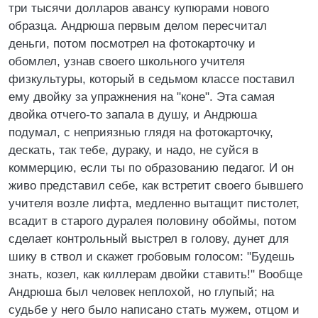
три тысячи долларов авансу купюрами нового
образца. Андрюша первым делом пересчитал
деньги, потом посмотрел на фотокарточку и
обомлел, узнав своего школьного учителя
физкультуры, который в седьмом классе поставил
ему двойку за упражнения на "коне". Эта самая
двойка отчего-то запала в душу, и Андрюша
подумал, с неприязнью глядя на фотокарточку,
дескать, так тебе, дураку, и надо, не суйся в
коммерцию, если ты по образованию педагог. И он
живо представил себе, как встретит своего бывшего
учителя возле лифта, медленно вытащит пистолет,
всадит в старого дуралея половину обоймы, потом
сделает контрольный выстрел в голову, дунет для
шику в ствол и скажет гробовым голосом: "Будешь
знать, козел, как киллерам двойки ставить!" Вообще
Андрюша был человек неплохой, но глупый; на
судьбе у него было написано стать мужем, отцом и