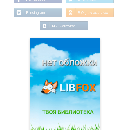
В Instagram
В Одноклассниках
Мы Вконтакте