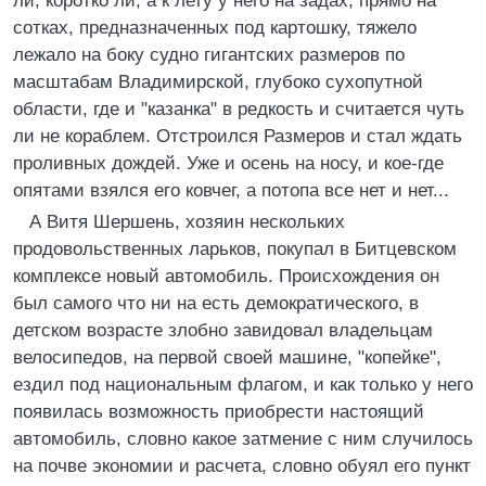
ли, коротко ли, а к лету у него на задах, прямо на
сотках, предназначенных под картошку, тяжело
лежало на боку судно гигантских размеров по
масштабам Владимирской, глубоко сухопутной
области, где и "казанка" в редкость и считается чуть
ли не кораблем. Отстроился Размеров и стал ждать
проливных дождей. Уже и осень на носу, и кое-где
опятами взялся его ковчег, а потопа все нет и нет...
А Витя Шершень, хозяин нескольких
продовольственных ларьков, покупал в Битцевском
комплексе новый автомобиль. Происхождения он
был самого что ни на есть демократического, в
детском возрасте злобно завидовал владельцам
велосипедов, на первой своей машине, "копейке",
ездил под национальным флагом, и как только у него
появилась возможность приобрести настоящий
автомобиль, словно какое затмение с ним случилось
на почве экономии и расчета, словно обуял его пункт