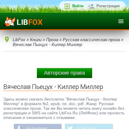
Войти
Регистрация
LibFox
»
Книги
»
Проза
»
Русская классическая проза
»
Вячеслав Пьецух - Киллер Миллер
Авторские права
Вячеслав Пьецух - Киллер Миллер
Здесь можно скачать бесплатно "Вячеслав Пьецух - Киллер
Миллер" в формате fb2, epub, txt, doc, pdf. Жанр: Русская
классическая проза. Так же Вы можете читать книгу онлайн без
регистрации и SMS на сайте LibFox.Ru (ЛибФокс) или прочесть
описание и ознакомиться с отзывами.
На Facebook
В Твиттере