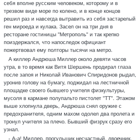
себя вполне русским человеком, которому и в
трезвом виде море по колено, и в конце концов
решил раз и навсегда вытравить из себя застарелый
ген мироеда и кулака. Засел он на три дня в
ресторане гостиницы "Метрополь" и так крепко
поиздержался, что напоследок официант
пожертвовал ему полторы тысячи на метро.
А киллер Андрюша Миллер около девяти часов
утра, в то время как Витя Шершень продирал глаза
после запоя и Николай Иванович Спиридонов рыдал,
уронив голову на бумагу, поджидал на лестничной
площадке своего бывшего учителя физкультуры,
мусоля в кармане полупальто пистолет "ТТ". Этажом
выше хлопнула дверь, Андрюша снял оружие с
предохранителя, одним махом одолел два пролета и
тронул учителя за плечо. Бывший физрук сразу его
узнал.
- А-а! Миллер, прогульщик несчастный, двоечник,