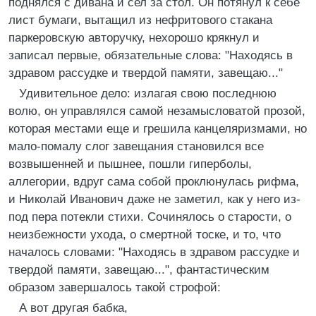
поднялся с дивана и сел за стол. Он потянул к себе
лист бумаги, вытащил из нефритового стакана
паркеровскую авторучку, нехорошо крякнул и
записал первые, обязательные слова: "Находясь в
здравом рассудке и твердой памяти, завещаю..."
Удивительное дело: излагая свою последнюю
волю, он управлялся самой незамысловатой прозой,
которая местами еще и грешила канцеляризмами, но
мало-помалу слог завещания становился все
возвышенней и пышнее, пошли гиперболы,
аллегории, вдруг сама собой проклюнулась рифма,
и Николай Иванович даже не заметил, как у него из-
под пера потекли стихи. Сочинялось о старости, о
неизбежности ухода, о смертной тоске, и то, что
началось словами: "Находясь в здравом рассудке и
твердой памяти, завещаю...", фантастическим
образом завершалось такой строфой:
А вот другая бабка,