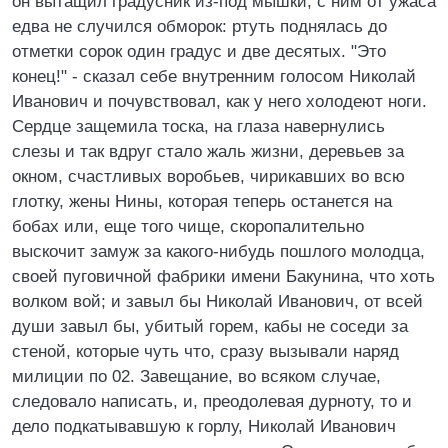
он вытащил градусник из-под мышки, с ним от ужаса
едва не случился обморок: ртуть поднялась до
отметки сорок один градус и две десятых. "Это
конец!" - сказал себе внутренним голосом Николай
Иванович и почувствовал, как у него холодеют ноги.
Сердце защемила тоска, на глаза навернулись
слезы и так вдруг стало жаль жизни, деревьев за
окном, счастливых воробьев, чирикавших во всю
глотку, жены Нины, которая теперь останется на
бобах или, еще того чище, скоропалительно
выскочит замуж за какого-нибудь пошлого молодца,
своей пуговичной фабрики имени Бакунина, что хоть
волком вой; и завыл бы Николай Иванович, от всей
души завыл бы, убитый горем, кабы не соседи за
стеной, которые чуть что, сразу вызывали наряд
милиции по 02. Завещание, во всяком случае,
следовало написать, и, преодолевая дурноту, то и
дело подкатывавшую к горлу, Николай Иванович