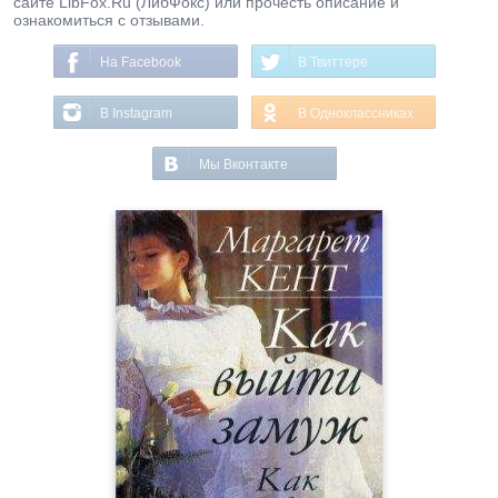
сайте LibFox.Ru (ЛибФокс) или прочесть описание и
ознакомиться с отзывами.
На Facebook
В Твиттере
В Instagram
В Одноклассниках
Мы Вконтакте