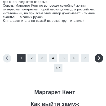
две книги издаются впервые.
Советы Маргарет Кент по вопросам семейной жизни
интересны, конкретны, порой неожиданны для российских
читательниц, но при всем этом автор доказывает: «Личное
счастье — в ваших руках».
Книга рассчитана на самый широкий круг читателей.
1
2
3
4
5
6
7
...
57
Маргарет Кент
Как выйти замуж