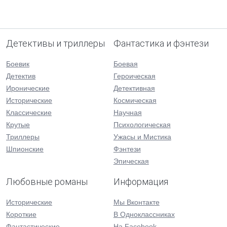
Детективы и триллеры
Фантастика и фэнтези
Боевик
Боевая
Детектив
Героическая
Иронические
Детективная
Исторические
Космическая
Классические
Научная
Крутые
Психологическая
Триллеры
Ужасы и Мистика
Шпионские
Фэнтези
Эпическая
Любовные романы
Информация
Исторические
Мы Вконтакте
Короткие
В Одноклассниках
Фантастические
На Facebook