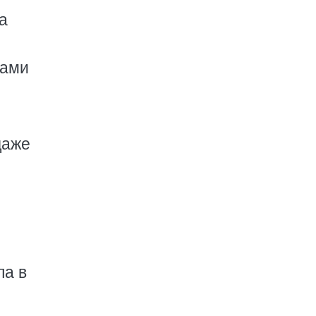
а
вами
даже
ла в