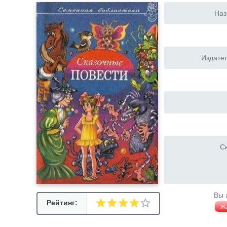
Наз
Издател
Ск
Вы 
Рейтинг:
Ж