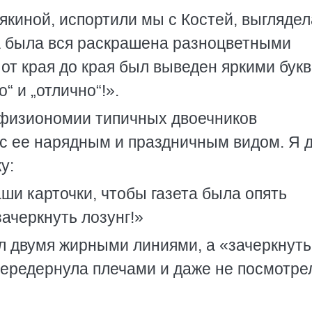
зякиной, испортили мы с Костей, выглядел
а была вся раскрашена разноцветными
от края до края был выведен яркими бук
“ и „отлично“!».
 физиономии типичных двоечников
 с ее нарядным и праздничным видом. Я 
у:
ши карточки, чтобы газета была опять
зачеркнуть лозунг!»
л двумя жирными линиями, а «зачеркнуть
передернула плечами и даже не посмотре