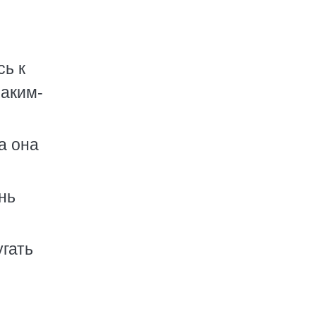
сь к
каким-
а она
нь
угать