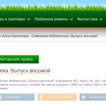
вы и триллеры
Любовные романы
Фантастика
» Алла Кириллова - Семейная библиотека. Выпуск восьмой
Авторские права
ека. Выпуск восьмой
ая библиотека. Выпуск восьмой" в формате fb2, epub, txt, doc, pd
ожете читать книгу онлайн без регистрации и SMS на сайте LibFox.
ывами.
В Instagram
В Одноклассниках
Мы Вконтак