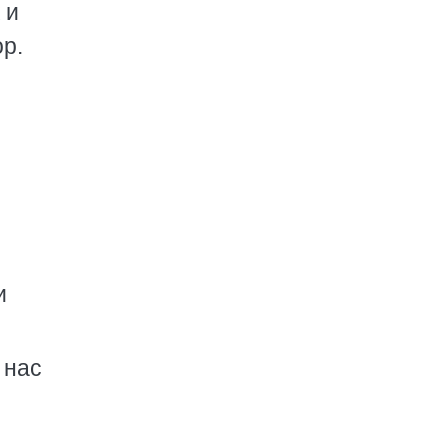
 и
ор.
и
 нас