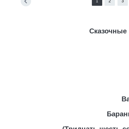
1
2
3
Сказочные 
В
Баран
(Тридцать шесть с