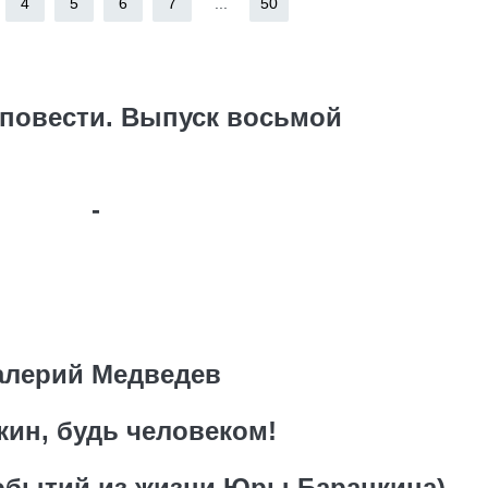
4
5
6
7
...
50
повести. Выпуск восьмой
-
алерий Медведев
кин, будь человеком!
обытий из жизни Юры Баранкина)