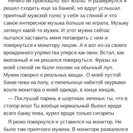
Ничего не произошло. Вот козлы. Я развернулся и
решил сходить еще за банкой, но вдруг услышал
приятный мужской голос у себя за спиной и что
самое интересное музыка больше не играла. Музыку
заткнул какой-то мужик. И этот мужик сейчас
пытался заставить меня поговорить с ним и
повернуться к монитору лицом. А я вот из-за своего
врожденного упрямства уперся как овно. Встал, как
вкопанный и не решался повернуться. Фразы за
моей спиной не были похожи на обычный луп.
Мужик говорил о реальных вещах. О моей пустой
банке пива на полу, о пепельнице набитой окурками
возле монитора о моей одежде, в конце концов.
— Послушай парень в шортиках зеленых ты, что в
стопор впал Ты вообще нормальный Выпил вроде
всего банку пива, курил вроде только сигареты
Я резко повернулся и уставился на монитор. Не
было там приятного мужика. В мониторе развалился