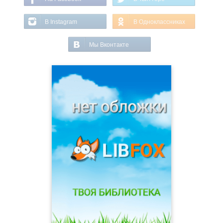
В Instagram
В Одноклассниках
Мы Вконтакте