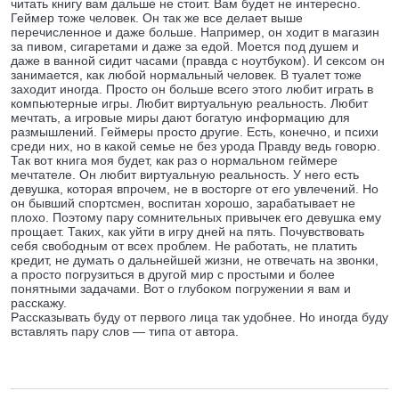
читать книгу вам дальше не стоит. Вам будет не интересно.
Геймер тоже человек. Он так же все делает выше
перечисленное и даже больше. Например, он ходит в магазин
за пивом, сигаретами и даже за едой. Моется под душем и
даже в ванной сидит часами (правда с ноутбуком). И сексом он
занимается, как любой нормальный человек. В туалет тоже
заходит иногда. Просто он больше всего этого любит играть в
компьютерные игры. Любит виртуальную реальность. Любит
мечтать, а игровые миры дают богатую информацию для
размышлений. Геймеры просто другие. Есть, конечно, и психи
среди них, но в какой семье не без урода Правду ведь говорю.
Так вот книга моя будет, как раз о нормальном геймере
мечтателе. Он любит виртуальную реальность. У него есть
девушка, которая впрочем, не в восторге от его увлечений. Но
он бывший спортсмен, воспитан хорошо, зарабатывает не
плохо. Поэтому пару сомнительных привычек его девушка ему
прощает. Таких, как уйти в игру дней на пять. Почувствовать
себя свободным от всех проблем. Не работать, не платить
кредит, не думать о дальнейшей жизни, не отвечать на звонки,
а просто погрузиться в другой мир с простыми и более
понятными задачами. Вот о глубоком погружении я вам и
расскажу.
Рассказывать буду от первого лица так удобнее. Но иногда буду
вставлять пару слов — типа от автора.