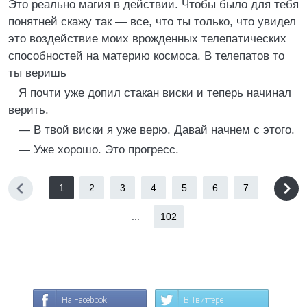
Это реально магия в действии. Чтобы было для тебя
понятней скажу так — все, что ты только, что увидел
это воздействие моих врожденных телепатических
способностей на материю космоса. В телепатов то
ты веришь
Я почти уже допил стакан виски и теперь начинал
верить.
— В твой виски я уже верю. Давай начнем с этого.
— Уже хорошо. Это прогресс.
1
2
3
4
5
6
7
...
102
На Facebook
В Твиттере