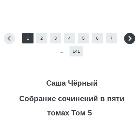
1
2
3
4
5
6
7
...
141
Саша Чёрный
Собрание сочинений в пяти
томах Том 5