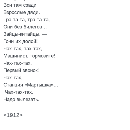
Вон там сзади
Взрослые дяди.
Тра-та-та, тра-та-та,
Они без билетов…
Зайцы-китайцы, —
Гони их долой!
Чах-тах, тах-тах,
Машинист, тормозите!
Чах-тах-тах,
Первый звонок!
Чах-тах,
Станция «Мартышка»…
Чах-тах-тах,
Надо вылезать.
<1912>