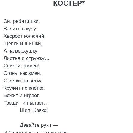
КОСТЕР*
Эй, ребятишки,
Валите в кучу
Хворост колючий,
Щепки и шишки,
А на верхушку
Листья и стружку…
Спички, живей!
Огонь, как змей,
С ветки на ветку
Кружит по клетке,
Бежит и играет,
Трещит и пылает…
Шип! Крякс!
Давайте руки —
И будем прыгать вкруг огня,