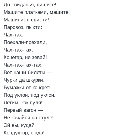
До свиданья, пишите!
Машите платками, машите!
Машинист, свисти!
Паровоз, пыхти:
Чах-тах.
Поехали-поехали,
Чах-тах-тах.
Кочегар, не зевай!
Чах-тах-тах-тах,
Вот наши билеты —
Чурки да шкурки,
Бумажки от конфет!
Под уклон, под уклон,
Летим, как пуля!
Первый вагон —
Не качайся на стуле!
Эй вы, куда?
Кондуктор, сюда!