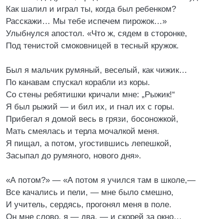
Как шалил и играл ты, когда был ребенком?
Расскажи… Мы тебе испечем пирожок…»
Улыбнулся апостол. «Что ж, сядем в сторонке,
Под тенистой смоковницей в тесный кружок.
Был я мальчик румяный, веселый, как чижик…
По канавам спускал корабли из коры.
Со стены ребятишки кричали мне: „Рыжик!“
Я был рыжий — и бил их, и гнал их с горы.
Прибегал я домой весь в грязи, босоножкой,
Мать смеялась и терла мочалкой меня.
Я пищал, а потом, угостившись лепешкой,
Засыпал до румяного, нового дня».
«А потом?» — «А потом я учился там в школе,—
Все качались и пели, — мне было смешно,
И учитель, сердясь, прогонял меня в поле.
Он мне слово, я — два, — и скорей за окно…