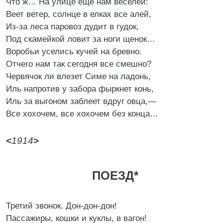
Что ж… На улице еще нам веселей:
Веет ветер, солнце в елках все алей,
Из-за леса паровоз дудит в гудок,
Под скамейкой ловит за ноги щенок…
Воробьи уселись кучей на бревно.
Отчего нам так сегодня все смешно?
Червячок ли влезет Симе на ладонь,
Иль напротив у забора фыркнет конь,
Иль за выгоном заблеет вдруг овца,—
Все хохочем, все хохочем без конца…
<
1914
>
ПОЕЗД*
Третий звонок. Дон-дон-дон!
Пассажиры, кошки и куклы, в вагон!