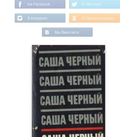
На Facebook
В Твиттере
В Instagram
В Одноклассниках
Мы Вконтакте