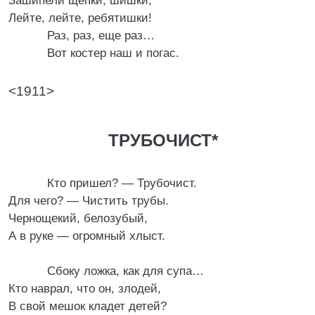
Зашипели щепки, шишки,
Лейте, лейте, ребятишки!
Раз, раз, еще раз…
Вот костер наш и погас.
<1911>
ТРУБОЧИСТ*
Кто пришел? — Трубочист.
Для чего? — Чистить трубы.
Чернощекий, белозубый,
А в руке — огромный хлыст.
Сбоку ложка, как для супа…
Кто наврал, что он, злодей,
В свой мешок кладет детей?