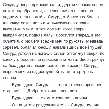
Секунду зверь принюхивался, дергая черным носом,
потом подобрался и, взревев, начал неспешно
подниматься на дыбы. Сигурд отбросил соболью
шапочку, оставшись в кольчужном наголовье,
выхватил меч и, в тот момент, когда зверь
выпрямился, подняв лапы, бросился вперед, в его
объятия, с разбега всадив меч по рукоять. Медведь
заревел, облапил юношу, навалившись всей тушей.
Сигурд устоял на ногах, с силой оттолкнув зверя, по
кольчуге бессильно проскрипели когти. Зверь рухнул
на бок, дергая лапами, застонал и замер. Сигурд
вырвал меч из вздрогнувшей туши, отер кровь
снегом.
— Будь здрав, Сигурд! — торжественно произнес
старший. — Доброго хозяина повалил.
— Будь здрав! — эхом отозвались воины.
— Оттащите и разделывайте. — Сигурд поднял