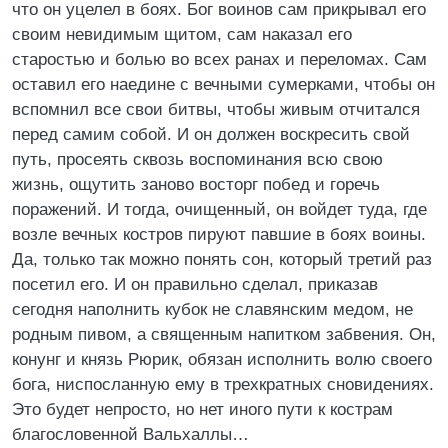
что он уцелел в боях. Бог воинов сам прикрывал его
своим невидимым щитом, сам наказал его
старостью и болью во всех ранах и переломах. Сам
оставил его наедине с вечными сумерками, чтобы он
вспомнил все свои битвы, чтобы живым отчитался
перед самим собой. И он должен воскресить свой
путь, просеять сквозь воспоминания всю свою
жизнь, ощутить заново восторг побед и горечь
поражений. И тогда, очищенный, он войдет туда, где
возле вечных костров пируют павшие в боях воины.
Да, только так можно понять сон, который третий раз
посетил его. И он правильно сделал, приказав
сегодня наполнить кубок не славянским медом, не
родным пивом, а священным напитком забвения. Он,
конунг и князь Рюрик, обязан исполнить волю своего
бога, ниспосланную ему в трехкратных сновидениях.
Это будет непросто, но нет иного пути к кострам
благословенной Вальхаллы…