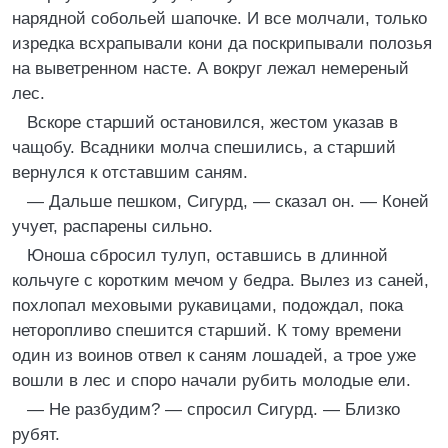
нарядной собольей шапочке. И все молчали, только
изредка всхрапывали кони да поскрипывали полозья
на выветренном насте. А вокруг лежал немереный
лес.
Вскоре старший остановился, жестом указав в
чащобу. Всадники молча спешились, а старший
вернулся к отставшим саням.
— Дальше пешком, Сигурд, — сказал он. — Коней
учует, распарены сильно.
Юноша сбросил тулуп, оставшись в длинной
кольчуге с коротким мечом у бедра. Вылез из саней,
похлопал меховыми рукавицами, подождал, пока
неторопливо спешится старший. К тому времени
один из воинов отвел к саням лошадей, а трое уже
вошли в лес и споро начали рубить молодые ели.
— Не разбудим? — спросил Сигурд. — Близко
рубят.