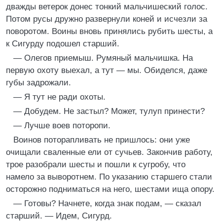
дважды ветерок донес тонкий мальчишеский голос.
Потом русы дружно развернули коней и исчезли за
поворотом. Воины вновь принялись рубить шесты, а
к Сигурду подошел старший.
— Олегов приемыш. Румяный мальчишка. На
первую охоту выехал, а тут — мы. Обиделся, даже
губы задрожали.
— Я тут не ради охоты.
— Добудем. Не застыл? Может, тулуп принести?
— Лучше воев поторопи.
Воинов поторапливать не пришлось: они уже
очищали сваленные ели от сучьев. Закончив работу,
трое разобрали шесты и пошли к сугробу, что
намело за выворотнем. По указанию старшего стали
осторожно подниматься на него, шестами ища опору.
— Готовы? Начнете, когда знак подам, — сказал
старший. — Идем, Сигурд.