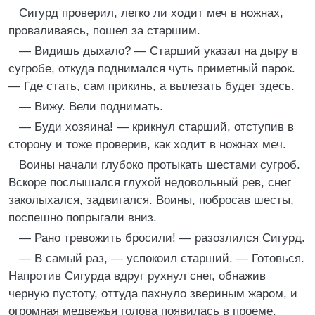
Сигурд проверил, легко ли ходит меч в ножнах,
проваливаясь, пошел за старшим.
— Видишь дыхало? — Старший указал на дыру в
сугробе, откуда поднимался чуть приметный парок.
— Где стать, сам прикинь, а вылезать будет здесь.
— Вижу. Вели поднимать.
— Буди хозяина! — крикнул старший, отступив в
сторону и тоже проверив, как ходит в ножнах меч.
Воины начали глубоко протыкать шестами сугроб.
Вскоре послышался глухой недовольный рев, снег
заколыхался, задвигался. Воины, побросав шесты,
поспешно попрыгали вниз.
— Рано тревожить бросили! — разозлился Сигурд.
— В самый раз, — успокоил старший. — Готовься.
Напротив Сигурда вдруг рухнул снег, обнажив
черную пустоту, оттуда пахнуло звериным жаром, и
огромная медвежья голова появилась в проеме.