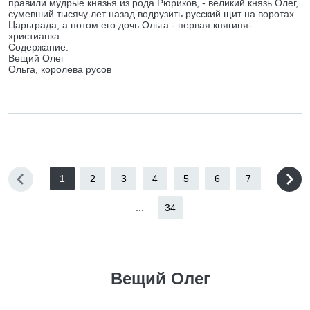
правили мудрые князья из рода Рюриков, - великий князь Олег,
сумевший тысячу лет назад водрузить русский щит на воротах
Царьграда, а потом его дочь Ольга - первая княгиня-
христианка.
Содержание:
Вещий Олег
Ольга, королева русов
1
2
3
4
5
6
7
...
34
Вещий Олег