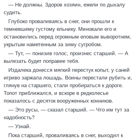
— Не должны. Здоров хозяин, ежели по дыхалу
судить.
Глубоко проваливаясь в снег, они прошли к
темневшему густому ельнику. Миновали его и
остановились перед огромным еловым выворотнем,
укрытым наметенным за зиму сугробом.
— Тут, — понизив голос, произнес старший. — А
вылезать будет поправее тебя.
Издалека донесся мягкий перестук копыт, у саней
игриво заржала лошадь. Воины перестали рубить и,
глянув на старшего, стали пробираться к дороге.
Топот приближался, и вскоре в редколесье
показалось с десяток вооруженных конников.
— Это русы, — сказал старший. — Что им тут за
надобность?
— Узнай.
Пока старший, проваливаясь в снег, выходил к