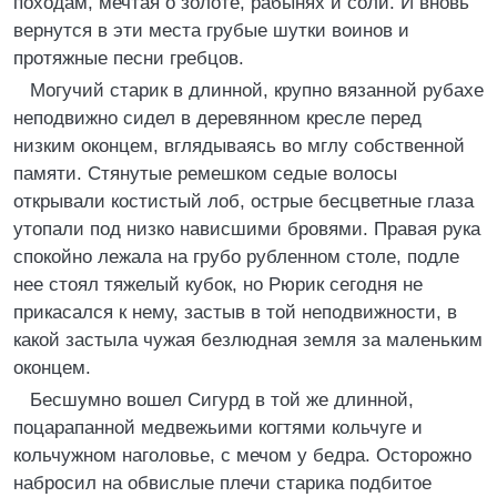
походам, мечтая о золоте, рабынях и соли. И вновь
вернутся в эти места грубые шутки воинов и
протяжные песни гребцов.
Могучий старик в длинной, крупно вязанной рубахе
неподвижно сидел в деревянном кресле перед
низким оконцем, вглядываясь во мглу собственной
памяти. Стянутые ремешком седые волосы
открывали костистый лоб, острые бесцветные глаза
утопали под низко нависшими бровями. Правая рука
спокойно лежала на грубо рубленном столе, подле
нее стоял тяжелый кубок, но Рюрик сегодня не
прикасался к нему, застыв в той неподвижности, в
какой застыла чужая безлюдная земля за маленьким
оконцем.
Бесшумно вошел Сигурд в той же длинной,
поцарапанной медвежьими когтями кольчуге и
кольчужном наголовье, с мечом у бедра. Осторожно
набросил на обвислые плечи старика подбитое