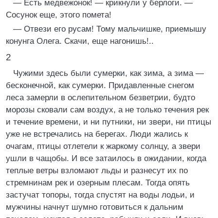
— Есть медвежонок! — крикнули у берлоги. —
Сосунок еще, этого помета!
— Отвези его русам! Тому мальчишке, приемышу
конунга Олега. Скачи, еще нагонишь!..
2
Чужими здесь были сумерки, как зима, а зима —
бесконечной, как сумерки. Придавленные снегом
леса замерли в ослепительном безветрии, будто
морозы сковали сам воздух, а не только течения рек
и течение времени, и ни путники, ни звери, ни птицы
уже не встречались на берегах. Люди жались к
очагам, птицы отлетели к жаркому солнцу, а звери
ушли в чащобы. И все затаилось в ожидании, когда
теплые ветры взломают льды и разнесут их по
стремнинам рек и озерным плесам. Тогда опять
застучат топоры, тогда спустят на воды лодьи, и
мужчины начнут шумно готовиться к дальним