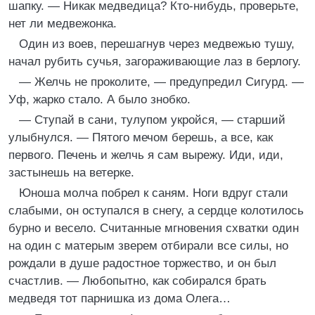
шапку. — Никак медведица? Кто-нибудь, проверьте,
нет ли медвежонка.
Один из воев, перешагнув через медвежью тушу,
начал рубить сучья, загораживающие лаз в берлогу.
— Желчь не проколите, — предупредил Сигурд. —
Уф, жарко стало. А было знобко.
— Ступай в сани, тулупом укройся, — старший
улыбнулся. — Пятого мечом берешь, а все, как
первого. Печень и желчь я сам вырежу. Иди, иди,
застынешь на ветерке.
Юноша молча побрел к саням. Ноги вдруг стали
слабыми, он оступался в снегу, а сердце колотилось
бурно и весело. Считанные мгновения схватки один
на один с матерым зверем отбирали все силы, но
рождали в душе радостное торжество, и он был
счастлив. — Любопытно, как собирался брать
медведя тот парнишка из дома Олега…