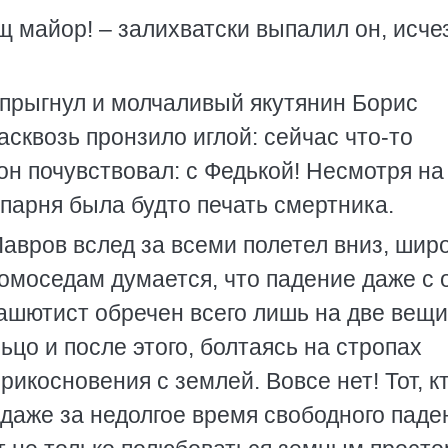
щ майор! – залихватски выпалил он, исче
 прыгнул и молчаливый якутянин Борис
сквозь пронзило иглой: сейчас что-то
 он почувствовал: с Федькой! Несмотря на
парня была будто печать смертника.
авров вслед за всеми полетел вниз, шир
 домоседам думается, что падение даже с 
ашютист обречен всего лишь на две вещи
ьцо и после этого, болтаясь на стропах
икосновения с землей. Вовсе нет! Тот, к
 даже за недолгое время свободного паде