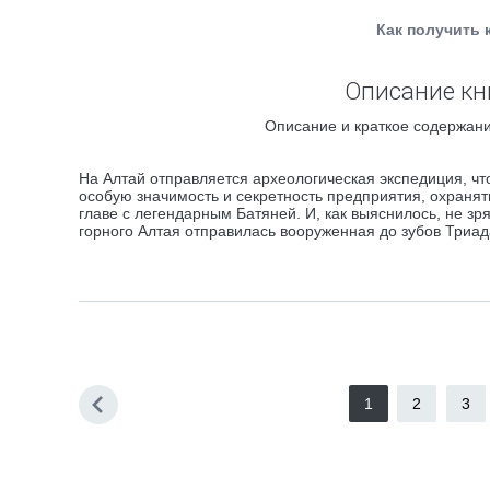
Как получить 
Описание кн
Описание и краткое содержани
На Алтай отправляется археологическая экспедиция, ч
особую значимость и секретность предприятия, охранят
главе с легендарным Батяней. И, как выяснилось, не зр
горного Алтая отправилась вооруженная до зубов Триа
1
2
3