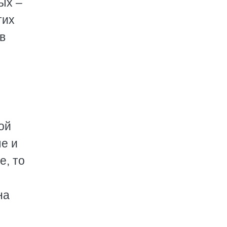
ых –
тих
в
ой
ые и
е, то
на