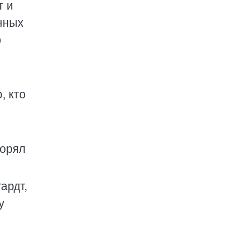
т и
нных
ю
, кто
торял
ардт,
у