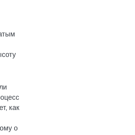
матым
ысоту
ли
роцесс
т, как
иому о