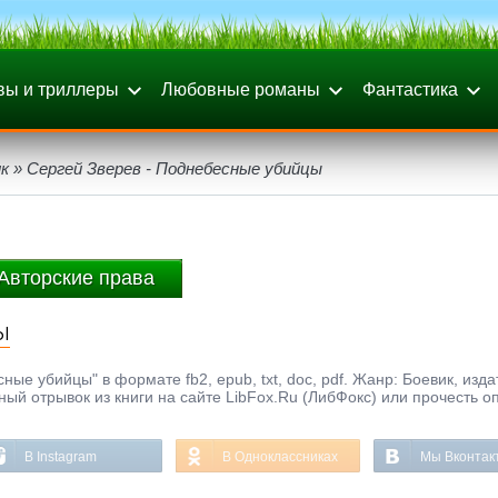
вы и триллеры
Любовные романы
Фантастика
к
» Сергей Зверев - Поднебесные убийцы
Авторские права
ы
ные убийцы" в формате fb2, epub, txt, doc, pdf. Жанр: Боевик, изд
ный отрывок из книги на сайте LibFox.Ru (ЛибФокс) или прочесть о
В Instagram
В Одноклассниках
Мы Вконтак