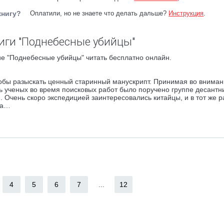
книгу?
Оплатили, но не знаете что делать дальше?
Инструкция
.
иги "Поднебесные убийцы"
е "Поднебесные убийцы" читать бесплатно онлайн.
тобы разыскать ценный старинный манускрипт. Принимая во внима
ь ученых во время поисковых работ было поручено группе десантн
я. Очень скоро экспедицией заинтересовались китайцы, и в тот же 
да…
4
5
6
7
...
12