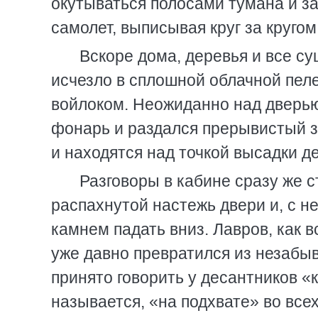
окутываться полосами тумана и за
самолет, выписывая круг за круго
Вскоре дома, деревья и все с
исчезло в сплошной облачной пел
войлоком. Неожиданно над дверью
фонарь и раздался прерывистый з
и находятся над точкой высадки д
Разговоры в кабине сразу же с
распахнутой настежь двери и, с н
камнем падать вниз. Лавров, как в
уже давно превратился из незабыв
принято говорить у десантников «
называется, «на подхвате» во все