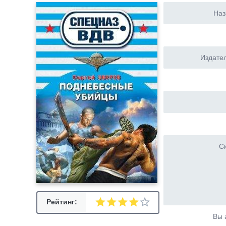
Наз
Издател
Ск
Рейтинг:
Вы 