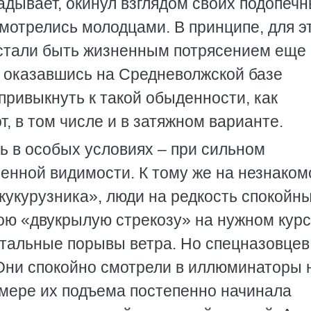
ладывает, окинул взглядом своих подопечн
смотрелись молодцами. В принципе, для э
стали быть жизненным потрясением еще 
ж оказавшись на Средневолжской базе
 привыкнуть к такой обыденности, как
, в том числе и в затяжном варианте.
ь в особых условиях – при сильном
енной видимости. К тому же на незнаком
кукурузника», люди на редкость спокойн
ою «двукрылую стрекозу» на нужном курс
тальные порывы ветра. Но спецназовцев
 Они спокойно смотрели в иллюминаторы 
 мере их подъема постепенно начинала