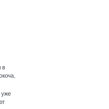
 в
окоча,
 уже
ют