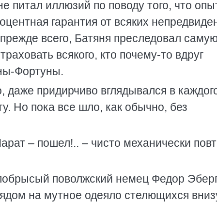
не питал иллюзий по поводу того, что опы
роцентная гарантия от всяких непредвиде
 прежде всего, Батяня преследовал саму
траховать всякого, кто почему-то вдруг
ны-Фортуны.
, даже придирчиво вглядывался в каждого
у. Но пока все шло, как обычно, без
Марат – пошел!.. – чисто механически пов
обрысый поволжский немец Федор Эберг
лядом на мутное одеяло стелющихся вниз