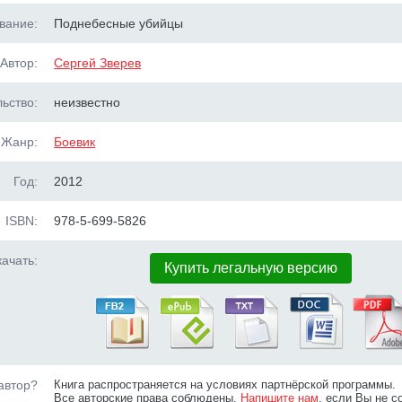
вание:
Поднебесные убийцы
Автор:
Сергей Зверев
ьство:
неизвестно
Жанр:
Боевик
Год:
2012
ISBN:
978-5-699-5826
ачать:
Купить легальную версию
автор?
Книга распространяется на условиях партнёрской программы.
Все авторские права соблюдены.
Напишите нам
, если Вы не с