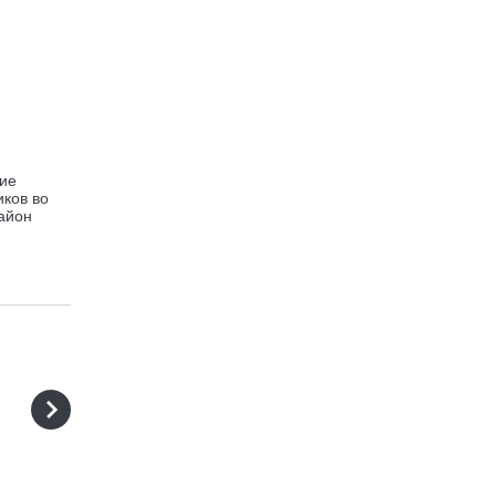
ние
иков во
район