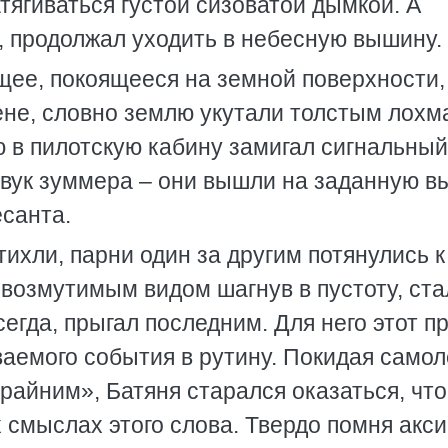
тягиваться густой сизоватой дымкой. А
м, продолжал уходить в небесную вышину.
ущее, покоящееся на земной поверхности,
ене, словно землю укутали толстым лох
 в пилотскую кабину замигал сигнальный
вук зуммера – они вышли на заданную в
есанта.
тихли, парни один за другим потянулись к
евозмутимым видом шагнув в пустоту, ста
сегда, прыгал последним. Для него этот п
аемого события в рутину. Покидая самоле
крайним», Батяня старался оказаться, что
х смыслах этого слова. Твердо помня акс