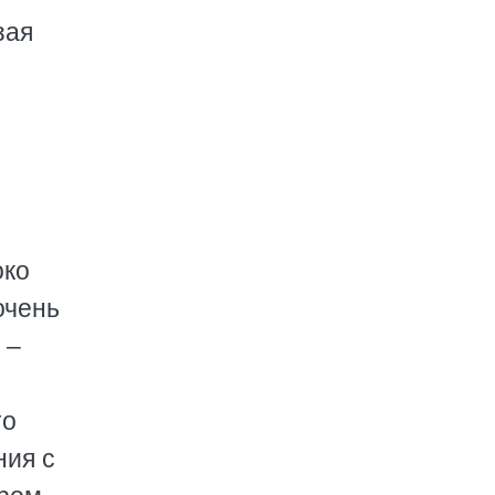
зая
око
очень
 –
то
ния с