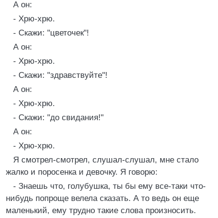
А он:
- Хрю-хрю.
- Скажи: "цветочек"!
А он:
- Хрю-хрю.
- Скажи: "здравствуйте"!
А он:
- Хрю-хрю.
- Скажи: "до свидания!"
А он:
- Хрю-хрю.
Я смотрел-смотрел, слушал-слушал, мне стало
жалко и поросенка и девочку. Я говорю:
- Знаешь что, голубушка, ты бы ему все-таки что-
нибудь попроще велела сказать. А то ведь он еще
маленький, ему трудно такие слова произносить.