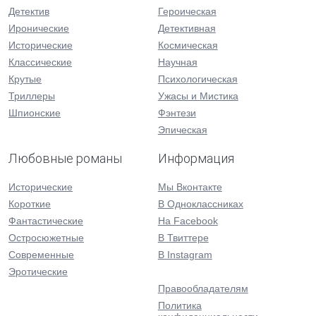
Детектив
Героическая
Иронические
Детективная
Исторические
Космическая
Классические
Научная
Крутые
Психологическая
Триллеры
Ужасы и Мистика
Шпионские
Фэнтези
Эпическая
Любовные романы
Информация
Исторические
Мы Вконтакте
Короткие
В Одноклассниках
Фантастические
На Facebook
Остросюжетные
В Твиттере
Современные
В Instagram
Эротические
Правообладателям
Политика