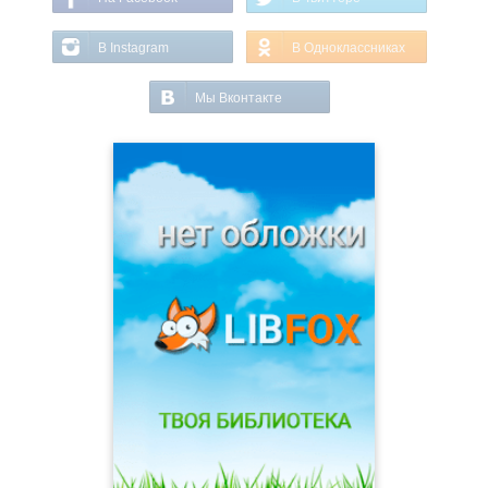
В Instagram
В Одноклассниках
Мы Вконтакте