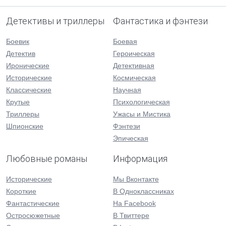
Детективы и триллеры
Фантастика и фэнтези
Боевик
Боевая
Детектив
Героическая
Иронические
Детективная
Исторические
Космическая
Классические
Научная
Крутые
Психологическая
Триллеры
Ужасы и Мистика
Шпионские
Фэнтези
Эпическая
Любовные романы
Информация
Исторические
Мы Вконтакте
Короткие
В Одноклассниках
Фантастические
На Facebook
Остросюжетные
В Твиттере