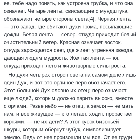
ее, тебе надо понять, как устроена трубка, и что она
означает. Четыре ленты, свисающие с мундштука,
обозначают четыре стороны света[4]. Черная лента
— это запад, где обитают духи грома, посылающие
дожди. Белая лента — север, откуда приходит белый
очистительный ветер. Красная означает восток,
откуда зарождается свет, где живет утренняя звезда,
дающая людям мудрость. Желтая лента — юг,
откуда приходят лето и животворные силы роста.
Но духи четырех сторон света на самом деле лишь
один Дух, и вот это орлиное перо обозначает его.
Этот большой Дух словно их отец; перо означает
еще людей, которым должно парить высоко, вместе
с орлами. Разве небо — не отец, а земля — не мать
нам, и все живущее — кто летает, ходит, прорастает
корнями, — не их дети? А этот кусок бизоньей
шкуры, которым обернут чубук, символизирует
землю. Ведь от нее произошли мы все. От ее груди