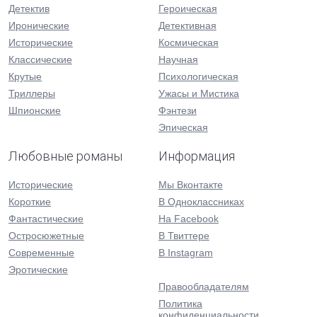
Детектив
Героическая
Иронические
Детективная
Исторические
Космическая
Классические
Научная
Крутые
Психологическая
Триллеры
Ужасы и Мистика
Шпионские
Фэнтези
Эпическая
Любовные романы
Информация
Исторические
Мы Вконтакте
Короткие
В Одноклассниках
Фантастические
На Facebook
Остросюжетные
В Твиттере
Современные
В Instagram
Эротические
Правообладателям
Политика
конфиденциальности