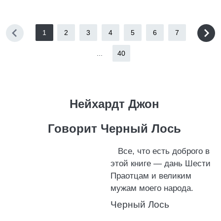
1
2
3
4
5
6
7
...
40
Нейхардт Джон
Говорит Черный Лось
Все, что есть доброго в
этой книге — дань Шести
Праотцам и великим
мужам моего народа.
Черный Лось