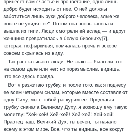
принесет вам счастье и процветание, одно лишь
добро будет исходить от нее. О ней должны
заботиться лишь руки доброго человека, злые же
вовсе не увидят ее". Потом она вновь запела и
вышла из типи. Люди смотрели ей вслед — и вдруг
женщина превратилась в белую бизониху[7],
которая, пофыркивая, помчалась прочь и вскоре
совсем скрылась из виду.
Так рассказывают люди. Не знаю — было ли это
на самом деле или нет; но поразмыслив, видишь,
что все здесь правда.
Вот я разжигаю трубку, и после того, как я поднесу
ее всем четырем силам, которые вместе составляют
одну Силу, мы с тобой раскурим ее. Предлагая
трубку сначала Великому Духу, я возношу ему такую
молитву: "Хей-хей! Хей-хей! Хей-хей! Хей-хей!
Праотец наш, Великий Дух, ты вечен, ты начало
всему в этом мире. Все, что ты видишь, все вокруг