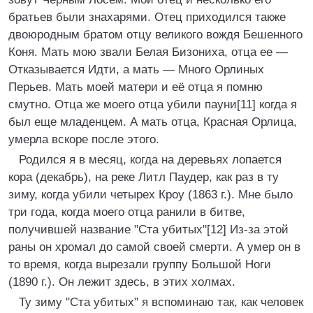
братьев были знахарями. Отец приходился также
двоюродным братом отцу великого вождя Бешенного
Коня. Мать мою звали Белая Бизониха, отца ее —
Отказывается Идти, а мать — Много Орлиных
Перьев. Мать моей матери и её отца я помню
смутно. Отца же моего отца убили пауни[11] когда я
был еще младенцем. А мать отца, Красная Орлица,
умерла вскоре после этого.
Родился я в месяц, когда на деревьях лопается
кора (декабрь), на реке Литл Паудер, как раз в ту
зиму, когда убили четырех Кроу (1863 г.). Мне было
три года, когда моего отца ранили в битве,
получившей название "Ста убитых"[12] Из-за этой
раны он хромал до самой своей смерти. А умер он в
то время, когда вырезали группу Большой Ноги
(1890 г.). Он лежит здесь, в этих холмах.
Ту зиму "Ста убитых" я вспоминаю так, как человек