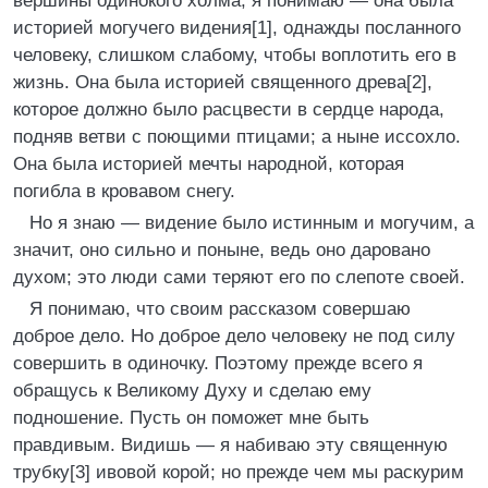
вершины одинокого холма, я понимаю — она была
историей могучего видения[1], однажды посланного
человеку, слишком слабому, чтобы воплотить его в
жизнь. Она была историей священного древа[2],
которое должно было расцвести в сердце народа,
подняв ветви с поющими птицами; а ныне иссохло.
Она была историей мечты народной, которая
погибла в кровавом снегу.
Но я знаю — видение было истинным и могучим, а
значит, оно сильно и поныне, ведь оно даровано
духом; это люди сами теряют его по слепоте своей.
Я понимаю, что своим рассказом совершаю
доброе дело. Но доброе дело человеку не под силу
совершить в одиночку. Поэтому прежде всего я
обращусь к Великому Духу и сделаю ему
подношение. Пусть он поможет мне быть
правдивым. Видишь — я набиваю эту священную
трубку[3] ивовой корой; но прежде чем мы раскурим