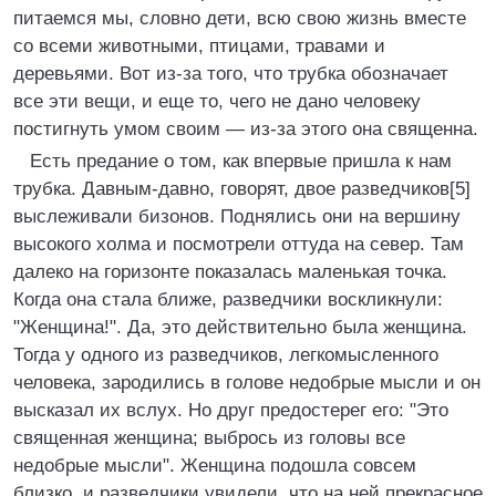
питаемся мы, словно дети, всю свою жизнь вместе
со всеми животными, птицами, травами и
деревьями. Вот из-за того, что трубка обозначает
все эти вещи, и еще то, чего не дано человеку
постигнуть умом своим — из-за этого она священна.
Есть предание о том, как впервые пришла к нам
трубка. Давным-давно, говорят, двое разведчиков[5]
выслеживали бизонов. Поднялись они на вершину
высокого холма и посмотрели оттуда на север. Там
далеко на горизонте показалась маленькая точка.
Когда она стала ближе, разведчики воскликнули:
"Женщина!". Да, это действительно была женщина.
Тогда у одного из разведчиков, легкомысленного
человека, зародились в голове недобрые мысли и он
высказал их вслух. Но друг предостерег его: "Это
священная женщина; выбрось из головы все
недобрые мысли". Женщина подошла совсем
близко, и разведчики увидели, что на ней прекрасное