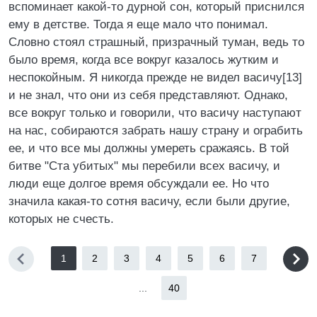
вспоминает какой-то дурной сон, который приснился
ему в детстве. Тогда я еще мало что понимал.
Словно стоял страшный, призрачный туман, ведь то
было время, когда все вокруг казалось жутким и
неспокойным. Я никогда прежде не видел васичу[13]
и не знал, что они из себя представляют. Однако,
все вокруг только и говорили, что васичу наступают
на нас, собираются забрать нашу страну и ограбить
ее, и что все мы должны умереть сражаясь. В той
битве "Ста убитых" мы перебили всех васичу, и
люди еще долгое время обсуждали ее. Но что
значила какая-то сотня васичу, если были другие,
которых не счесть.
1
2
3
4
5
6
7
...
40