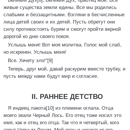
Великий Дух[8], Великий Дух, праотец мой. Все
живые существа земли едины. Все мы родились
слабыми и беззащитными. Взгляни в бесчисленные
лица детей своих и их детей. Пусть обретут они
силу противостоять бурям и смогут пройти верной
дорогой ко дню своего покоя.
Услышь меня! Вот моя молитва. Голос мой слаб,
но искренен. Услышь меня!
Все. Хечету эло!"[9]
Теперь, друг мой, давай раскурим вместе трубку, и
пусть между нами будут мир и согласие.
II. РАННЕЕ ДЕТСТВО
Я индеец лакота[10] из племени оглала. Отца
моего звали Черный Лось. Его отец тоже носил это
имя, как и отец его отца. Так что я четвертый, кого
зовут Черным Лосем. Мой отец и несколько его