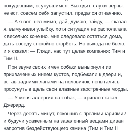
похудевшим, осунувшимся. Выходит, слухи верны:
не ест, совсем себя запустил, предался отчаянию.
— А я вот шел мимо, дай, думаю, зайду, — сказал
я, вымучивая улыбку, хотя ситуация не располагала
к веселью: конечно, мне следовало остаться дома,
дать соседу спокойно скорбеть. Но выхода не было,
и я сказал: — Гляди, нас тут целая компания: Тим и
Тим II.
При звуке своих имен собаки вынырнули из
прихваченных инеем кустов, подбежали к двери и,
встав задними лапами на половичок, попытались
просунуть в щель свои влажные заостренные морды.
— У меня аллергия на собак, — хрипло сказал
Джерард.
Через десять минут, покончив с прелиминариями2
и будучи усаженным на заваленный вещами диван
напротив бездействующего камина (Тим и Тим II