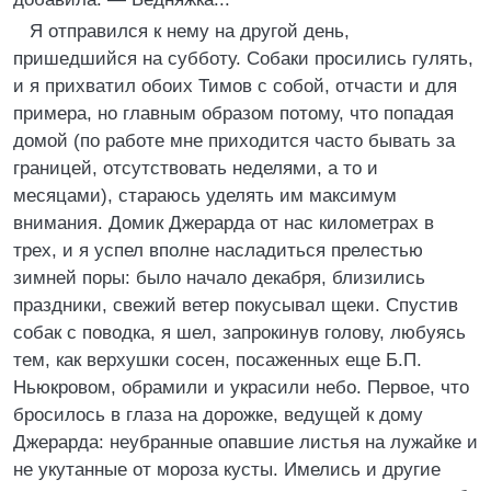
Я отправился к нему на другой день,
пришедшийся на субботу. Собаки просились гулять,
и я прихватил обоих Тимов с собой, отчасти и для
примера, но главным образом потому, что попадая
домой (по работе мне приходится часто бывать за
границей, отсутствовать неделями, а то и
месяцами), стараюсь уделять им максимум
внимания. Домик Джерарда от нас километрах в
трех, и я успел вполне насладиться прелестью
зимней поры: было начало декабря, близились
праздники, свежий ветер покусывал щеки. Спустив
собак с поводка, я шел, запрокинув голову, любуясь
тем, как верхушки сосен, посаженных еще Б.П.
Ньюкровом, обрамили и украсили небо. Первое, что
бросилось в глаза на дорожке, ведущей к дому
Джерарда: неубранные опавшие листья на лужайке и
не укутанные от мороза кусты. Имелись и другие