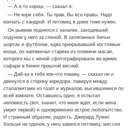
— А я-то хорош, — сказал я.
— Не кори себя. Ты прав. Вы все правы. Надо
кончать с хандрой. И питомец в доме тоже нужен.
Он рывком поднялся с качалки, заходившей
ходуном у него за спиной. В заляпанных белых
шортах и футболке, едва прикрывавшей костлявые
мощи, он напоминал старика из племени масаи,
которого мы с женой сфотографировали во время
сафари в Кении прошлой весной.
— Дай-ка я тебе кое-что покажу, — сказал он и
двинулся в сторону коридора, лавируя между
сталагмитами из газет и журналов, высившимися по
всей комнате. Оставшись один, я испытал
неловкость (вот, значит, что меня ждет, если жена
умрет первой) и одновременно острое любопытство.
И странным образом, радость. Джерард Лумис
больше не одинок, у него завелся питомец: миссия