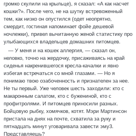
громко скулили на крыльце), я сказал: «А как насчет
кошки?». После чего, не на шутку встревоженный
тем, как низко он опустился (одет неопрятно,
смердит, гостиная напоминает фойе дешевой
ночлежки), привел вычитанную женой статистику про
улыбающихся владельцев домашних питомцев.
— У меня и на кошек аллергия, — сказал он,
неловко, точно на жердочку, присаживаясь на край
сиденья накренившегося кресла-качалки и явно
избегая встречаться со мной глазами. — Но я
понимаю твою озабоченность и признателен за нее.
Не ты первый. Уже человек шесть заходили: кто с
макаронным салатом, кто с бужениной, кто с
профитролями. И питомцев приносили разных.
Бойцовую рыбку, хомячков, котят. Мэри Мартинсон
пристала на днях на почте, схватила за руку и
пятнадцать минут уговаривала завести эму3.
Представляешь?