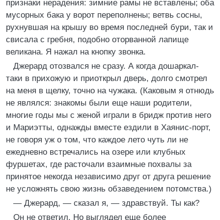
признаки нерадения: зимние рамы не вставлены; оба
мусорных бака у ворот переполнены; ветвь сосны,
рухнувшая на крышу во время последней бури, так и
свисала с гребня, подобно оторванной лапище
великана. Я нажал на кнопку звонка.
Джерард отозвался не сразу. А когда дошаркал-
таки в прихожую и приоткрыл дверь, долго смотрел
на меня в щелку, точно на чужака. (Каковым я отнюдь
не являлся: знакомы были еще наши родители,
многие годы мы с женой играли в бридж против него
и Мариэтты, однажды вместе ездили в Хаянис-порт,
не говоря уж о том, что каждое лето чуть ли не
ежедневно встречались на озере или клубных
фуршетах, где расточали взаимные похвалы за
принятое некогда независимо друг от друга решение
не усложнять свою жизнь обзаведением потомства.)
— Джерард, — сказал я, — здравствуй. Ты как?
Он не ответил. Но выглядел еще более