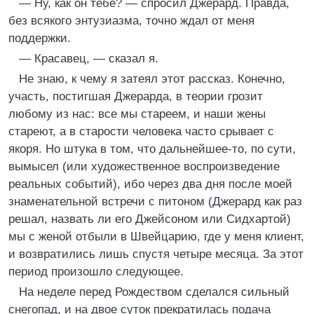
— Ну, как он тебе? — спросил Джерард. Правда,
без всякого энтузиазма, точно ждал от меня
поддержки.
— Красавец, — сказал я.
Не знаю, к чему я затеял этот рассказ. Конечно,
участь, постигшая Джерарда, в теории грозит
любому из нас: все мы стареем, и наши жены
стареют, а в старости человека часто срывает с
якоря. Но штука в том, что дальнейшее-то, по сути,
вымысел (или художественное воспроизведение
реальных событий), ибо через два дня после моей
знаменательной встречи с питоном (Джерард как раз
решал, назвать ли его Джейсоном или Сидхартой)
мы с женой отбыли в Швейцарию, где у меня клиент,
и возвратились лишь спустя четыре месяца. За этот
период произошло следующее.
На неделе перед Рождеством сделался сильный
снегопад, и на двое суток прекратилась подача