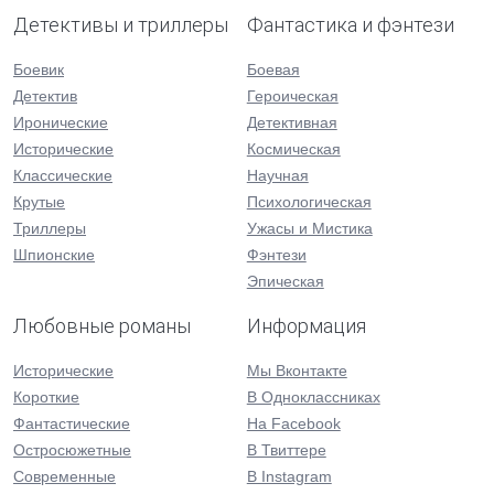
Детективы и триллеры
Фантастика и фэнтези
Боевик
Боевая
Детектив
Героическая
Иронические
Детективная
Исторические
Космическая
Классические
Научная
Крутые
Психологическая
Триллеры
Ужасы и Мистика
Шпионские
Фэнтези
Эпическая
Любовные романы
Информация
Исторические
Мы Вконтакте
Короткие
В Одноклассниках
Фантастические
На Facebook
Остросюжетные
В Твиттере
Современные
В Instagram