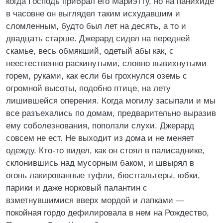
когда Господь прибрал его Мариэтту, но на панихиде
в часовне он выглядел таким исхудавшим и
сломленным, будто был лет на десять, а то и
двадцать старше. Джерард сидел на передней
скамье, весь обмякший, одетый абы как, с
неестественно раскинутыми, словно вывихнутыми
горем, руками, как если бы грохнулся оземь с
огромной высоты, подобно птице, на лету
лишившейся оперения. Когда могилу засыпали и мы
все разъехались по домам, предварительно выразив
ему соболезнования, поползли слухи. Джерард
совсем не ест. Не выходит из дома и не меняет
одежду. Кто-то видел, как он стоял в палисаднике,
склонившись над мусорным баком, и швырял в
огонь лакированные туфли, бюстгальтеры, юбки,
парики и даже норковый палантин с
взметнувшимися вверх мордой и лапками —
покойная гордо дефилировала в нем на Рождество,