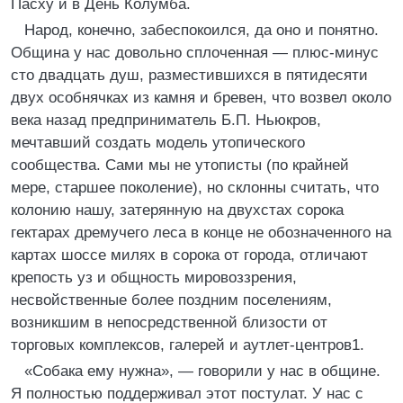
Пасху и в День Колумба.
Народ, конечно, забеспокоился, да оно и понятно.
Община у нас довольно сплоченная — плюс-минус
сто двадцать душ, разместившихся в пятидесяти
двух особнячках из камня и бревен, что возвел около
века назад предприниматель Б.П. Ньюкров,
мечтавший создать модель утопического
сообщества. Сами мы не утописты (по крайней
мере, старшее поколение), но склонны считать, что
колонию нашу, затерянную на двухстах сорока
гектарах дремучего леса в конце не обозначенного на
картах шоссе милях в сорока от города, отличают
крепость уз и общность мировоззрения,
несвойственные более поздним поселениям,
возникшим в непосредственной близости от
торговых комплексов, галерей и аутлет-центров1.
«Собака ему нужна», — говорили у нас в общине.
Я полностью поддерживал этот постулат. У нас с