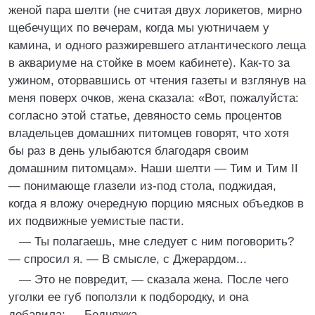
женой пара шелти (не считая двух лорикетов, мирно
щебечущих по вечерам, когда мы уютничаем у
камина, и одного разжиревшего атлантического леща
в аквариуме на стойке в моем кабинете). Как-то за
ужином, оторвавшись от чтения газеты и взглянув на
меня поверх очков, жена сказала: «Вот, пожалуйста:
согласно этой статье, девяносто семь процентов
владельцев домашних питомцев говорят, что хотя
бы раз в день улыбаются благодаря своим
домашним питомцам». Наши шелти — Тим и Тим II
— понимающе глазели из-под стола, поджидая,
когда я вложу очередную порцию мясных объедков в
их подвижные уемистые пасти.
— Ты полагаешь, мне следует с ним поговорить?
— спросил я. — В смысле, с Джерардом...
— Это не повредит, — сказала жена. После чего
уголки ее губ поползли к подбородку, и она
добавила: — Бедняжка...