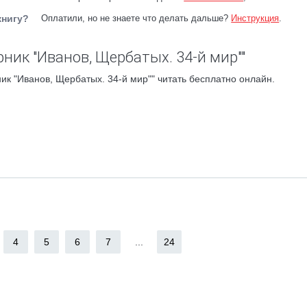
книгу?
Оплатили, но не знаете что делать дальше?
Инструкция
.
ник "Иванов, Щербатых. 34-й мир""
к "Иванов, Щербатых. 34-й мир"" читать бесплатно онлайн.
4
5
6
7
...
24