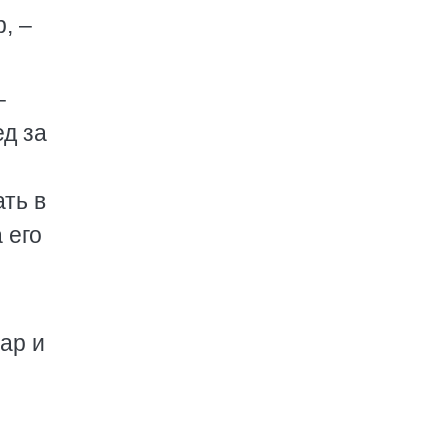
, –
–
ед за
ть в
 его
ар и