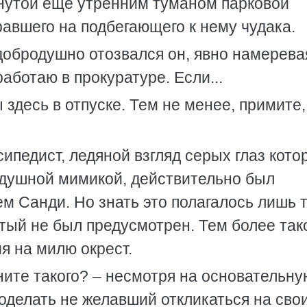
нутой еще утренним туманом парковой
равшего на подбегающего к нему чудака.
 добродушно отозвался он, явно намерева
работаю в прокуратуре. Если...
 здесь в отпуске. Тем не менее, примите,
сипедист, ледяной взгляд серых глаз кото
одушной мимикой, действительно был
м Санди. Но знать это полагалось лишь 
тый не был предусмотрен. Тем более так
я на милю окрест.
ите такого? – несмотря на основательну
роделать не желавший откликаться на сво