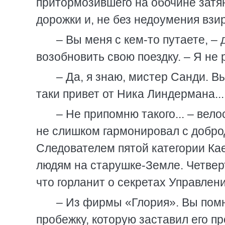
притормозившего на обочине затя
дорожки и, не без недоумения взи
– Вы меня с кем-то путаете, –
возобновить свою поездку. – Я не 
– Да, я знаю, мистер Санди. Вы
таки привет от Ника Линдермана...
– Не припомню такого... – вело
не слишком гармонировал с добр
Следователем пятой категории Кае
людям на старушке-Земле. Четвер
что горланит о секретах Управлени
– Из фирмы «Глория». Вы помн
пробежку, которую заставил его п