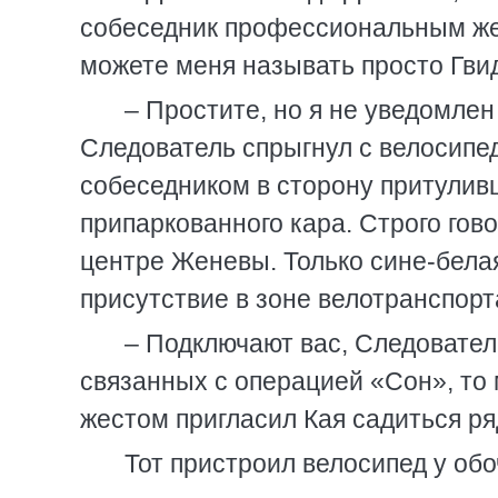
собеседник профессиональным же
можете меня называть просто Гвидо
– Простите, но я не уведомлен 
Следователь спрыгнул с велосипед
собеседником в сторону притулив
припаркованного кара. Строго гов
центре Женевы. Только сине-бела
присутствие в зоне велотранспорт
– Подключают вас, Следователь
связанных с операцией «Сон», то м
жестом пригласил Кая садиться ря
Тот пристроил велосипед у об