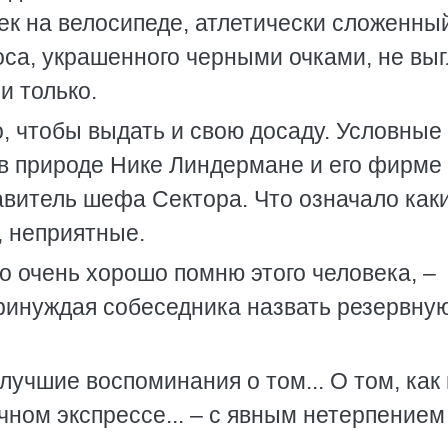
ек на велосипеде, атлетически сложенны
оса, украшенного черными очками, не вы
 только.
о, чтобы выдать и свою досаду. Условные
 в природе Нике Линдермане и его фирме
авитель шефа Сектора. Что означало как
, неприятные.
то очень хорошо помню этого человека, –
принуждая собеседника назвать резервну
илучшие воспоминания о том... О том, как
чном экспрессе... – с явным нетерпением