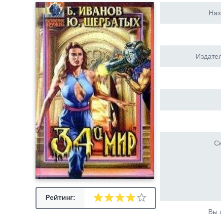
Наз
Издател
Ск
Рейтинг:
Вы 