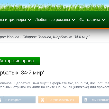
вы и триллеры
Любовные романы
Фантастика
рис Иванов - Сборник "Иванов, Щербатых. 34-й мир"
Авторские права
рбатых. 34-й мир"
ванов, Щербатых. 34-й мир"" в формате fb2, epub, txt, doc, pdf. Ж
ельный отрывок из книги на сайте LibFox.Ru (ЛибФокс) или прочес
В Instagram
В Одноклассниках
Мы Вконтак