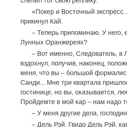
слепил тот свою реплику.
«Покер и Восточный экспресс..
прикинул Кай.
– Теперь припоминаю. У него, 
Лунных Оранжереях?
– Вот именно, Следователь, в 
вздохнул, получив, наконец, поло
меня, что вы – большой формалис
Санди... Мне три квартала пришлос
гостинице, но вы, оказывается, лю
Пройдемте в мой кар – нам надо т
– У меня другие дела, господин 
– Дель Рэй. Гвидо Дель Рэй, к