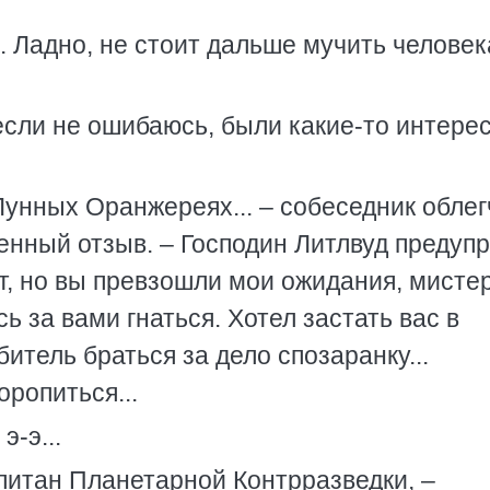
. Ладно, не стоит дальше мучить человек
если не ошибаюсь, были какие-то интере
Лунных Оранжереях... – собеседник обле
женный отзыв. – Господин Литлвуд предуп
т, но вы превзошли мои ожидания, мисте
ь за вами гнаться. Хотел застать вас в
битель браться за дело спозаранку...
оропиться...
э-э...
апитан Планетарной Контрразведки, –