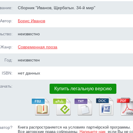
вание:
Сборник "Иванов, Щербатых. 34-й мир"
Автор:
Борис Иванов
ьство:
неизвестно
Жанр:
Современная проза
Год:
неизвестен
ISBN:
нет данных
ачать:
Купить легальную версию
автор?
Книга распространяется на условиях партнёрской программы.
Все авторские права соблюдены.
Напишите нам
, если Вы не с