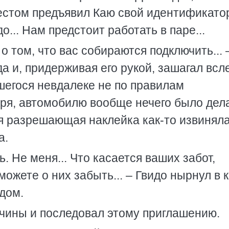
стом предъявил Каю свой идентификатор
... Нам предстоит работать в паре...
о том, что вас собираются подключить... 
а и, придерживая его рукой, зашагал всл
шегося невдалеке не по правилам
оря, автомобилю вообще нечего было дела
я разрешающая наклейка как-то извиняла
а.
. Не меня... Что касается ваших забот,
ожете о них забыть... – Гвидо нырнул в к
дом.
очины и последовал этому приглашению.