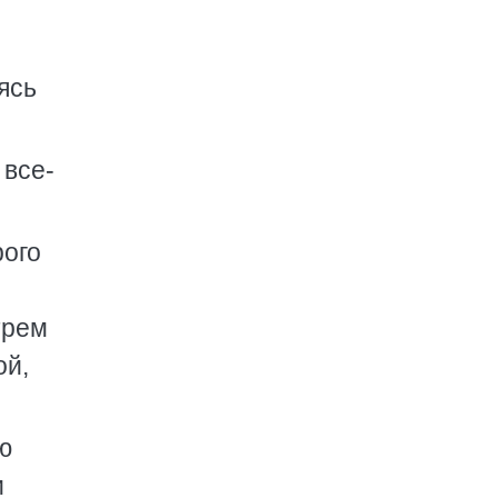
ясь
 все-
рого
трем
ой,
ю
и