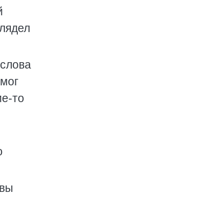
й
глядел
 слова
 мог
ие-то
ю
 вы