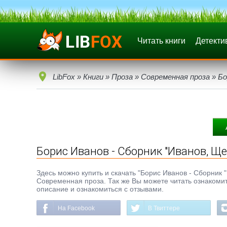
Читать книги
Детекти
LibFox
»
Книги
»
Проза
»
Современная проза
» Бо
Борис Иванов - Сборник "Иванов, Ще
Здесь можно купить и скачать "Борис Иванов - Сборник "И
Современная проза. Так же Вы можете читать ознакомит
описание и ознакомиться с отзывами.
На Facebook
В Твиттере