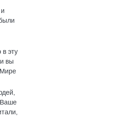
 и
 были
 в эту
ли вы
 Мире
юдей,
 Ваше
итали,