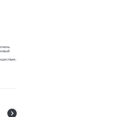
 очень
 новый
ешествия,