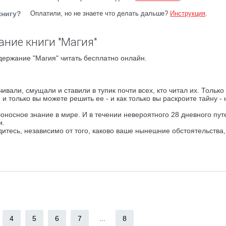
книгу?
Оплатили, но не знаете что делать дальше?
Инструкция
.
ание книги "Магия"
держание "Магия" читать бесплатно онлайн.
ивали, смущали и ставили в тупик почти всех, кто читал их. Только
 и только вы можете решить ее - и как только вы раскроите тайну -
оносное знание в мире. И в течении невероятного 28 дневного пут
и.
одитесь, независимо от того, каково ваше нынешние обстоятельства,
4
5
6
7
...
8