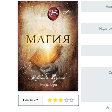
Наз
Издател
Ск
Рейтинг:
Вы 