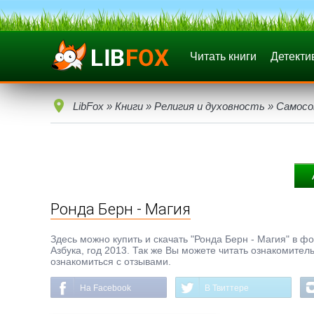
Читать книги
Детекти
LibFox
»
Книги
»
Религия и духовность
»
Самосо
Ронда Берн - Магия
Здесь можно купить и скачать "Ронда Берн - Магия" в фо
Азбука, год 2013. Так же Вы можете читать ознакомител
ознакомиться с отзывами.
На Facebook
В Твиттере