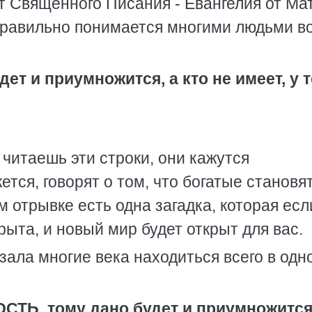
 Священного Писания - Евангелия от Ма
 правильно понимается многими людьми в
дет и приумножится, а кто не имеет, у 
 читаешь эти строки, они кажутся
ется, говорят о том, что богатые становя
ом отрывке есть одна загадка, которая есл
рыта, и новый мир будет открыт для вас.
ьзала многие века находиться всего в одн
СТЬ, тому дано будет и приумножится