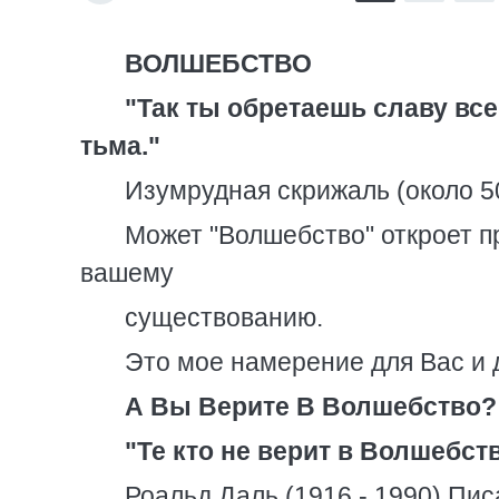
ВОЛШЕБСТВО
"Так ты обретаешь славу все
тьма."
Изумрудная скрижаль (около 50
Может "Волшебство" откроет п
вашему
существованию.
Это мое намерение для Вас и 
А Вы Верите В Волшебство?
"Те кто не верит в Волшебст
Роальд Даль (1916 - 1990) Пис