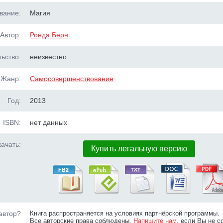
вание:
Магия
Автор:
Ронда Берн
ьство:
неизвестно
Жанр:
Самосовершенствование
Год:
2013
ISBN:
нет данных
ачать:
Купить легальную версию
автор?
Книга распространяется на условиях партнёрской программы.
Все авторские права соблюдены.
Напишите нам
, если Вы не с