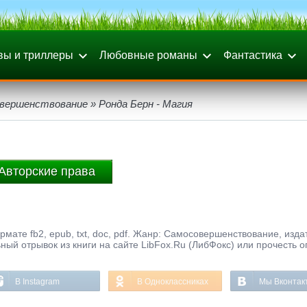
вы и триллеры
Любовные романы
Фантастика
вершенствование
» Ронда Берн - Магия
Авторские права
рмате fb2, epub, txt, doc, pdf. Жанр: Самосовершенствование, изда
ьный отрывок из книги на сайте LibFox.Ru (ЛибФокс) или прочесть 
В Instagram
В Одноклассниках
Мы Вконтак