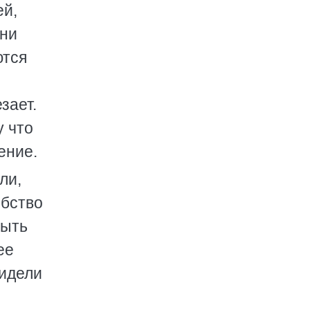
ей,
 ни
ются
зает.
у что
ение.
ли,
ебство
быть
ее
видели