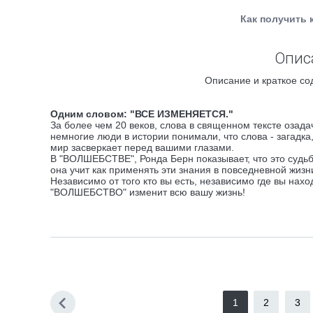
Как получить 
Опис
Описание и краткое со
Одним словом: "ВСЕ ИЗМЕНЯЕТСЯ."
За более чем 20 веков, слова в священном тексте озадач
немногие люди в истории понимали, что слова - загадка,
мир засверкает перед вашими глазами.
В "ВОЛШЕБСТВЕ", Ронда Берн показывает, что это судьб
она учит как применять эти знания в повседневной жизн
Независимо от того кто вы есть, независимо где вы нах
"ВОЛШЕБСТВО" изменит всю вашу жизнь!
1
2
3