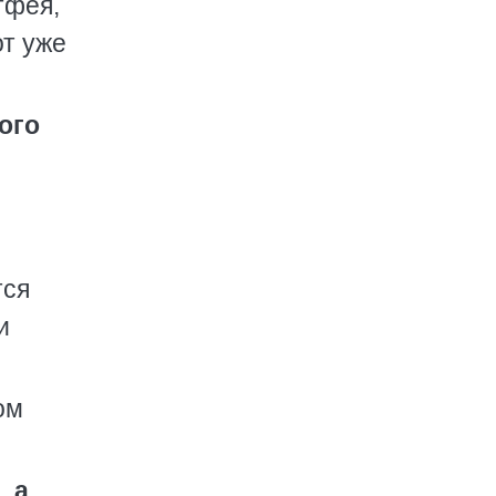
тфея,
от уже
того
тся
и
ом
, а