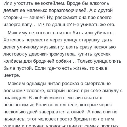
Или угостить ее коктейлем. Вроде бы алкоголь
делает ее маленько поразговорчивей. А с другой
стороны — зачем? Ну, расскажет она про своего
изверга папу… И что дальше? Не убивать же его.
Максиму не хотелось никого бить или убивать.
Хотелось перевести через улицу старушку, дать
денег уличному музыканту, взять сразу несколько
листовок у девочки-промоутера, купить кусочек
колбасы для бродячей собаки… Только улица опять
была пустой. Если где-то есть жизнь, то она в
центре.
Максим однажды читал рассказ о смертельно
больном человеке, который носил при себе ампулу с
цианидом. В любой момент могли начаться
невыносимые боли во всем теле, которые через
несколько дней завершатся агонией. А пока они не
начались, этот человек просто бродил по летним
улицам и получал удовольствие от самых простых