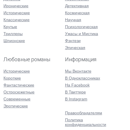
Иронические
Детективная
Исторические
Космическая
Классические
Научная
Крутые
Психологическая
Триллеры
Ужасы и Мистика
Шпионские
Фэнтези
Эпическая
Любовные романы
Информация
Исторические
Мы Вконтакте
Короткие
В Одноклассниках
Фантастические
На Facebook
Остросюжетные
В Твиттере
Современные
В Instagram
Эротические
Правообладателям
Политика
конфиденциальности