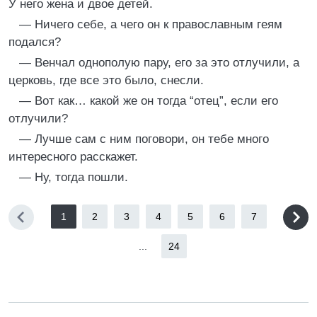
У него жена и двое детей.
— Ничего себе, а чего он к православным геям
подался?
— Венчал однополую пару, его за это отлучили, а
церковь, где все это было, снесли.
— Вот как… какой же он тогда “отец”, если его
отлучили?
— Лучше сам с ним поговори, он тебе много
интересного расскажет.
— Ну, тогда пошли.
1
2
3
4
5
6
7
...
24