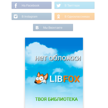
На Facebook
В Твиттере
В Instagram
В Одноклассниках
Мы Вконтакте