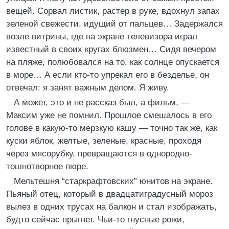
вещей. Сорвал листик, растер в руке, вдохнул запах
зеленой свежести, идущий от пальцев… Задержался
возле витрины, где на экране телевизора играл
известный в своих кругах блюзмен… Сидя вечером
на пляже, полюбовался на то, как солнце опускается
в море… А если кто-то упрекал его в безделье, он
отвечал: я занят важным делом. Я живу.
А может, это и не рассказ был, а фильм, —
Максим уже не помнил. Прошлое смешалось в его
голове в какую-то мерзкую кашу — точно так же, как
куски яблок, желтые, зеленые, красные, проходя
через мясорубку, превращаются в однородно-
тошнотворное пюре.
Мельтешня “старкрафтовских” юнитов на экране.
Пьяный отец, который в двадцатиградусный мороз
вылез в одних трусах на балкон и стал изображать,
будто сейчас прыгнет. Чьи-то гнусные рожи,