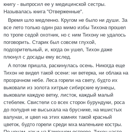
книгу - выпросил ее у медицинской сестры.
Называлась книга "Отверженные".
Время шло медленно. Кругом не было ни души. За
все лето только один раз мимо избы Тихона прошел
по тропе седой охотник, но с ним Тихону не удалось
поговорить. Старик был совсем глухой,
подозрительный, и, когда он ушел, Тихон даже
плюнул с досады ему вслед.
А потом пришла, раскинулась осень. Никогда еще
Тихон не видел такой осени: ни ветерка, ни облака на
прозрачном небе. Леса горели на свету, будто их
выковали из золота хитрые сибирские кузнецы,
выковали каждую ветку, листок, каждый малый
стебелек. Свистели со всех сторон бурундуки, роса
до полудня не высыхала на бруснике, на мшистых
валунах, и цвел на этих камнях такой красный
цветок, будто горели среди мха маленькие костры.
По ночам, как и на Каменном острове, Тихон часто