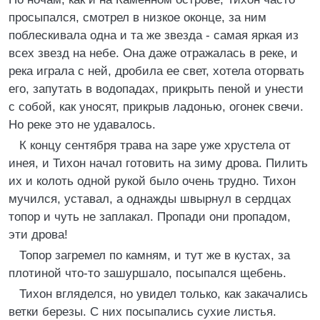
просыпался, смотрел в низкое оконце, за ним
поблескивала одна и та же звезда - самая яркая из
всех звезд на небе. Она даже отражалась в реке, и
река играла с ней, дробила ее свет, хотела оторвать
его, запутать в водопадах, прикрыть пеной и унести
с собой, как уносят, прикрыв ладонью, огонек свечи.
Но реке это не удавалось.
К концу сентября трава на заре уже хрустела от
инея, и Тихон начал готовить на зиму дрова. Пилить
их и колоть одной рукой было очень трудно. Тихон
мучился, уставал, а однажды швырнул в сердцах
топор и чуть не заплакал. Пропади они пропадом,
эти дрова!
Топор загремел по камням, и тут же в кустах, за
плотиной что-то зашуршало, посыпался щебень.
Тихон вгляделся, но увидел только, как закачались
ветки березы. С них посыпались сухие листья.