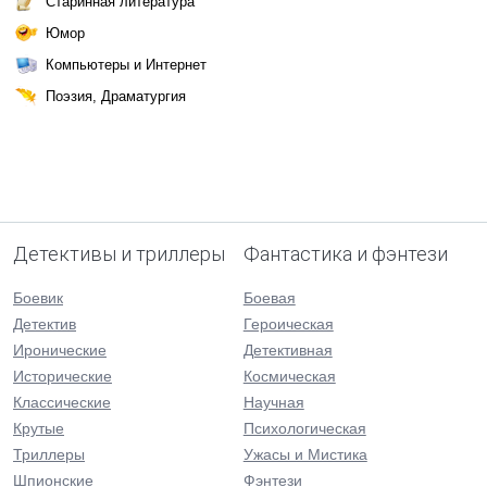
Старинная литература
Юмор
Компьютеры и Интернет
Поэзия, Драматургия
Детективы и триллеры
Фантастика и фэнтези
Боевик
Боевая
Детектив
Героическая
Иронические
Детективная
Исторические
Космическая
Классические
Научная
Крутые
Психологическая
Триллеры
Ужасы и Мистика
Шпионские
Фэнтези