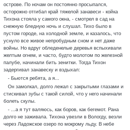
острове. По ночам он постоянно просыпался,
осторожно отгибал край тяжелой занавеси - койка
Тихона стояла у самого окна, - смотрел в сад на
снежную бледную ночь и слушал. Тихо было в
пустом городе, на холодной земле, и казалось, что
уснуло все живое непробудным сном и нет даже
войны. Но вдруг обледенелые деревья вспыхивали
желтым огнем, и часто, будто молотом по железной
палубе, начинали бить зенитки. Тогда Тихон
задергивал занавеску и вздыхал:
- Бьются ребята, а я...
Он замолкал, долго лежал с закрытыми глазами и
стискивал зубы с такой силой, что у него начинали
болеть скулы.
- ...а я тут валяюсь, как боров, как бегемот. Рана
долго не заживала. Тихона увезли в Вологду, везли
через Ладожское озеро по мокрому льду. В небе