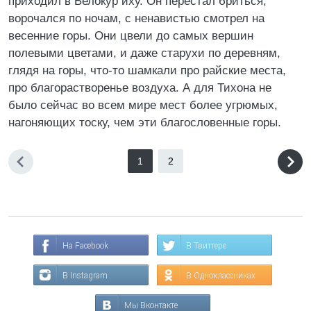
приходил в Белокур иху. Он перестал бриться,
ворочался по ночам, с ненавистью смотрел на
весенние горы. Они цвели до самых вершин
полевыми цветами, и даже старухи по деревням,
глядя на горы, что-то шамкали про райские места,
про благорастворенье воздуха. А для Тихона не
было сейчас во всем мире мест более угрюмых,
нагоняющих тоску, чем эти благословенные горы.
1
2
На Facebook
В Твиттере
В Instagram
В Одноклассниках
Мы Вконтакте