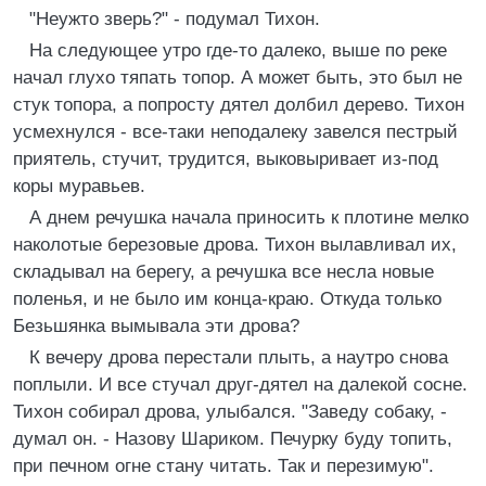
"Неужто зверь?" - подумал Тихон.
На следующее утро где-то далеко, выше по реке
начал глухо тяпать топор. А может быть, это был не
стук топора, а попросту дятел долбил дерево. Тихон
усмехнулся - все-таки неподалеку завелся пестрый
приятель, стучит, трудится, выковыривает из-под
коры муравьев.
А днем речушка начала приносить к плотине мелко
наколотые березовые дрова. Тихон вылавливал их,
складывал на берегу, а речушка все несла новые
поленья, и не было им конца-краю. Откуда только
Безьшянка вымывала эти дрова?
К вечеру дрова перестали плыть, а наутро снова
поплыли. И все стучал друг-дятел на далекой сосне.
Тихон собирал дрова, улыбался. "Заведу собаку, -
думал он. - Назову Шариком. Печурку буду топить,
при печном огне стану читать. Так и перезимую".