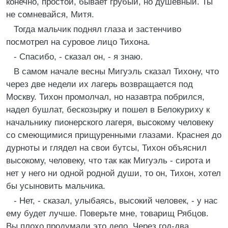
конечно, простой, бывает грубый, но душевный. Ты
не сомневайся, Митя.
Тогда мальчик поднял глаза и застенчиво
посмотрел на суровое лицо Тихона.
- Спасибо, - сказал он, - я знаю.
В самом начале весны Мигуэль сказал Тихону, что
через две недели их лагерь возвращается под
Москву. Тихон промолчал, но назавтра побрился,
надел бушлат, бескозырку и пошел в Белокуриху к
начальнику пионерского лагеря, высокому человеку
со смеющимися прищуренными глазами. Краснея до
дурноты и глядел на свои бутсы, Тихон объяснил
высокому, человеку, что так как Мигуэль - сирота и
нет у него ни одной родной души, то он, Тихон, хотел
бы усыновить мальчика.
- Нет, - сказал, улыбаясь, высокий человек, - у нас
ему будет лучше. Поверьте мне, товарищ Рябцов.
Вы плохо продумали это дело. Через год-два