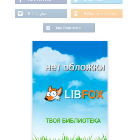
В Instagram
В Одноклассниках
Мы Вконтакте