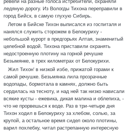
ревели на разные голоса истребители, охраняли
ледяную дорогу. Из Вологды Тихона переправили в
город Бийск, в самую глухую Сибирь.
Летом в Бийске Тихон выписался из госпиталя и
нанялся служить сторожем в Белокуриху -
небольшой курорт в предгорьях Алтая, знаменитый
целебной водой. Тихона приставили охранять
недостроенную плотину на горной речушке
Безымянке, в трех километрах от Белокурихи.
Жил Тихон' в низкой избе, прижатой горами к
самой речушке. Безьмянка лила прозрачные
водопады, бормотала в камнях, должно быть
сердилась на тесноту, и над ней так низко нависали
всякие кусты - ежевика, дикая малина и облепиха, -
что не прорвешься к воде. Раз в три-четыре дня
Тихон ходил в Белокуриху за хлебом, солью, за
крупой, а остальное время сидел около плотины,
варил похлебку, читал растрепанную интересную