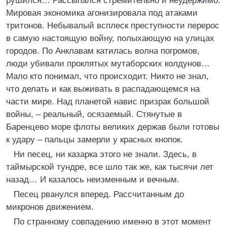
рушился… Рассыпался стремительно и неудержимо.
Мировая экономика агонизировала под атаками
тритонов. Небывалый всплеск преступности перерос
в самую настоящую войну, полыхающую на улицах
городов. По Анклавам катилась волна погромов,
люди убивали проклятых мутаборских колдунов…
Мало кто понимал, что происходит. Никто не знал,
что делать и как выживать в распадающемся на
части мире. Над планетой навис призрак большой
войны, – реальный, осязаемый. Стянутые в
Баренцево море флоты великих держав были готовы
к удару – пальцы замерли у красных кнопок.
Ни песец, ни казарка этого не знали. Здесь, в
таймырской тундре, все шло так же, как тысячи лет
назад… И казалось неизменным и вечным.
Песец рванулся вперед. Рассчитанным до
микронов движением.
По странному совпадению именно в этот момент