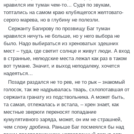
нравился им туман чем-то… Судя по звукам,
топтались на самом краю клубящегося желтовато-
серого марева, но в глубину не полезли.
Сержанту Багирову по прозвищу Баг туман
нравился ничуть не больше, но у него выбора не
было. Надо выбираться из хреноватых здешних
мест – туда, где светит солнце и живут люди. А вход
в странные, нелюдские места лежал как раз в таком
вот тумане. Значит, и выход неподалеку, хочется
надеяться…
Позади раздался не то рев, не то рык – знакомый
голосок, так же надрывалась тварь, схлопотавшая от
сержанта гранату из подствольника. А может быть,
та самая, отлежалась и встала, – хрен знает, как
местные зверюги переносят попадание
кумулятивного заряда, может, он им не страшней,
чем слону дробина. Раньше Баг посмеялся бы над