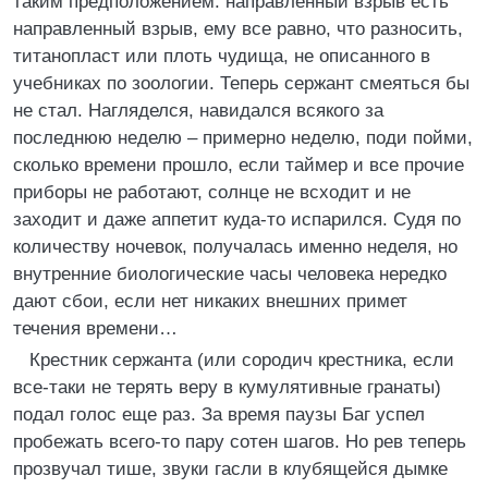
таким предположением: направленный взрыв есть
направленный взрыв, ему все равно, что разносить,
титанопласт или плоть чудища, не описанного в
учебниках по зоологии. Теперь сержант смеяться бы
не стал. Нагляделся, навидался всякого за
последнюю неделю – примерно неделю, поди пойми,
сколько времени прошло, если таймер и все прочие
приборы не работают, солнце не всходит и не
заходит и даже аппетит куда-то испарился. Судя по
количеству ночевок, получалась именно неделя, но
внутренние биологические часы человека нередко
дают сбои, если нет никаких внешних примет
течения времени…
Крестник сержанта (или сородич крестника, если
все-таки не терять веру в кумулятивные гранаты)
подал голос еще раз. За время паузы Баг успел
пробежать всего-то пару сотен шагов. Но рев теперь
прозвучал тише, звуки гасли в клубящейся дымке