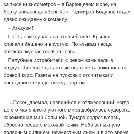
за тысячи километров – в Баренцевом море, на
борту авианосца «Зенг Хе» – адмирал Бодуань отдал
давно ожидаемую команду:
– Атакуем!
Пасть сомкнулась на птичьей шее. Крылья
хлопали бешено и впустую. По клыкам песца
потекла вкусная горячая кровь.
Палубные истребители с ревом взмывали в
воздух. Тяжелые десантные вертолеты ложились на
боевой курс. Ракеты на пусковых отсчитывали
последние секунды перед стартом.
…Песец дремал, наевшийся и отяжелевший, когда
до его маленького уютного мира добралась судорога,
корежившая мир большой. Тундра содрогнулась,
сбросив песца с моховой кочки. Небо вспыхнуло
полярным сиянием, неуместным днем и в это время