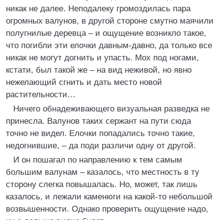
никак не далее. Неподалеку громоздилась пара
огромных валунов, в другой стороне смутно маячили
полугнилые деревца – и ощущение возникло такое,
что погибли эти елочки давным-давно, да только все
никак не могут догнить и упасть. Мох под ногами,
кстати, был такой же – на вид неживой, но явно
нежелающий сгнить и дать место новой
растительности…
Ничего обнадеживающего визуальная разведка не
принесла. Валунов таких сержант на пути сюда
точно не видел. Елочки попадались точно такие,
недогнившие, – да поди различи одну от другой.
И он пошагал по направлению к тем самым
большим валунам – казалось, что местность в ту
сторону слегка повышалась. Но, может, так лишь
казалось, и лежали каменюги на какой-то небольшой
возвышенности. Однако проверить ощущение надо,