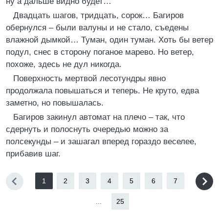
ну а дальше видно будет…
Двадцать шагов, тридцать, сорок… Багиров
обернулся – были валуны и не стало, съедены
влажной дымкой… Туман, один туман. Хоть бы ветер
подул, снес в сторону поганое марево. Но ветер,
похоже, здесь не дул никогда.
Поверхность мертвой лесотундры явно
продолжала повышаться и теперь. Не круто, едва
заметно, но повышалась.
Багиров закинул автомат на плечо – так, что
сдернуть и полоснуть очередью можно за
полсекунды – и зашагал вперед гораздо веселее,
прибавив шаг.
1
2
3
4
5
6
7
...
25