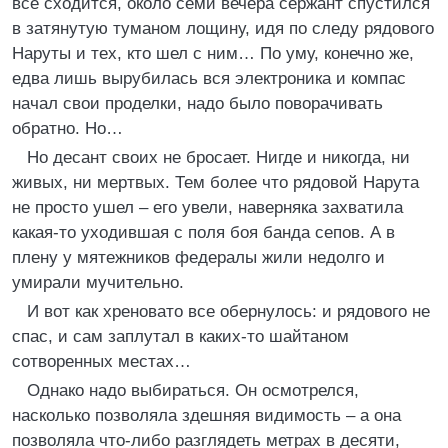
все сходится, около семи вечера сержант спустился
в затянутую туманом лощину, идя по следу рядового
Наруты и тех, кто шел с ним… По уму, конечно же,
едва лишь вырубилась вся электроника и компас
начал свои проделки, надо было поворачивать
обратно. Но…
Но десант своих не бросает. Нигде и никогда, ни
живых, ни мертвых. Тем более что рядовой Нарута
не просто ушел – его увели, наверняка захватила
какая-то уходившая с поля боя банда сепов. А в
плену у мятежников федералы жили недолго и
умирали мучительно.
И вот как хреновато все обернулось: и рядового не
спас, и сам заплутал в каких-то шайтаном
сотворенных местах…
Однако надо выбираться. Он осмотрелся,
насколько позволяла здешняя видимость – а она
позволяла что-либо разглядеть метрах в десяти,