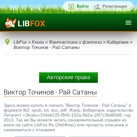
Войти
Регистрация
LibFox
»
Книги
»
Фантастика и фэнтези
»
Киберпанк
»
Виктор Точинов - Рай Сатаны
Авторские права
Виктор Точинов - Рай Сатаны
Здесь можно купить и скачать "Виктор Точинов - Рай Сатаны" в
формате fb2, epub, txt, doc, pdf. Жанр: Киберпанк, издательство
Литагент «Эксмо»334eb225-f845-102a-9d2a-1f07c3bd69d8, год
2013. Так же Вы можете читать ознакомительный отрывок из
книги на сайте LibFox.Ru (ЛибФокс) или прочесть описание и
ознакомиться с отзывами.