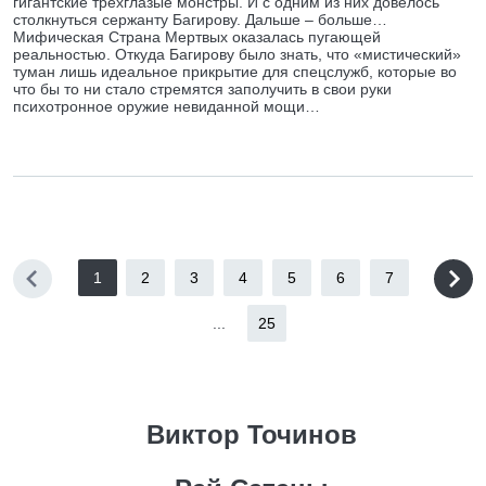
гигантские трехглазые монстры. И с одним из них довелось
столкнуться сержанту Багирову. Дальше – больше…
Мифическая Страна Мертвых оказалась пугающей
реальностью. Откуда Багирову было знать, что «мистический»
туман лишь идеальное прикрытие для спецслужб, которые во
что бы то ни стало стремятся заполучить в свои руки
психотронное оружие невиданной мощи…
1
2
3
4
5
6
7
...
25
Виктор Точинов