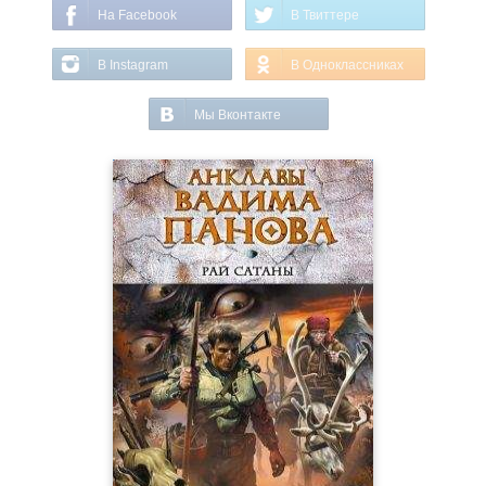
На Facebook
В Твиттере
В Instagram
В Одноклассниках
Мы Вконтакте