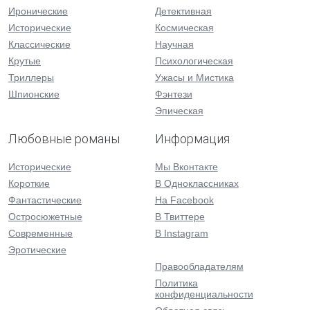
Иронические
Детективная
Исторические
Космическая
Классические
Научная
Крутые
Психологическая
Триллеры
Ужасы и Мистика
Шпионские
Фэнтези
Эпическая
Любовные романы
Информация
Исторические
Мы Вконтакте
Короткие
В Одноклассниках
Фантастические
На Facebook
Остросюжетные
В Твиттере
Современные
В Instagram
Эротические
Правообладателям
Политика
конфиденциальности