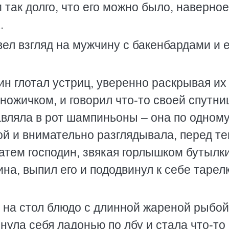
так долго, что его можно было, наверное
.
вел взгляд на мужчину с бакенбардами и е
ин глотал устриц, уверенно раскрывая их
ожичком, и говорил что-то своей спутни
авляла в рот шампиньоны – она по одном
ой и внимательно разглядывала, перед те
Затем господин, звякая горлышком бутылк
ина, выпил его и пододвинул к себе тарелк
на стол блюдо с длинной жареной рыбой
нула себя ладонью по лбу и стала что-то