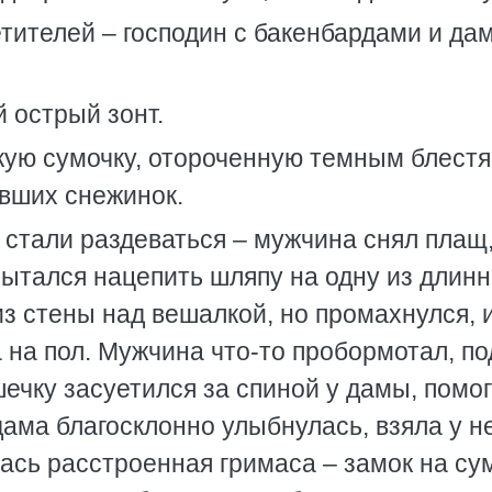
тителей – господин с бакенбардами и дам
 острый зонт.
кую сумочку, отороченную темным блест
явших снежинок.
 стали раздеваться – мужчина снял плащ
опытался нацепить шляпу на одну из длин
з стены над вешалкой, но промахнулся, 
а на пол. Мужчина что-то пробормотал, п
шечку засуетился за спиной у дамы, помог
дама благосклонно улыбнулась, взяла у н
лась расстроенная гримаса – замок на су