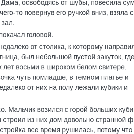
. Дама, освободясь от шубы, повесила су
тчего-то повернув его ручкой вниз, взяла 
 зал.
 покачал головой.
недалеко от столика, к которому направи
тница, был небольшой пустой закуток, гд
к лет восьми в широком белом свитере,
очка чуть помладше, в темном платье и
далеко от них на полу лежали кубики и
хо. Мальчик возился с горой больших куби
н строил из них дом довольно странной 
остройка все время рушилась, потому что