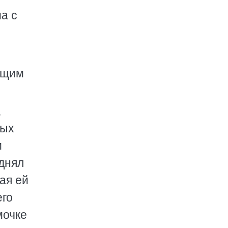
а с
ящим
,
ных
и
однял
ая ей
его
мочке