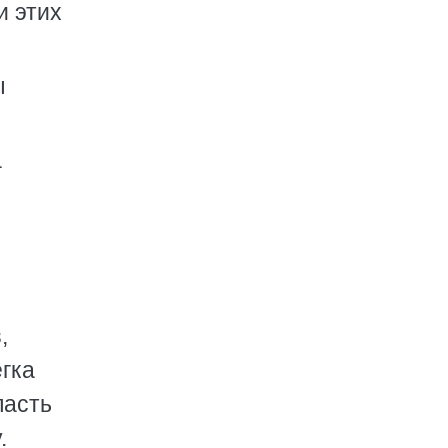
и этих
ы
а
,
егка
пасть
.