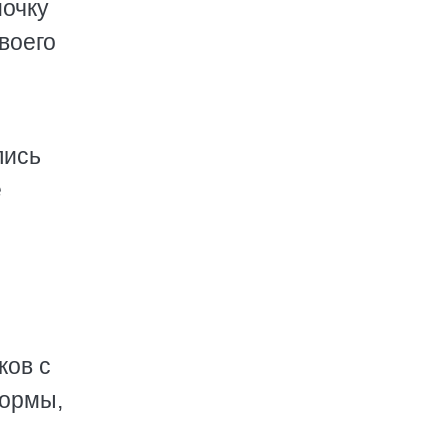
мочку
своего
лись
е
ков с
формы,