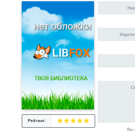
Наз
Издател
Ск
Рейтинг:
Вы 