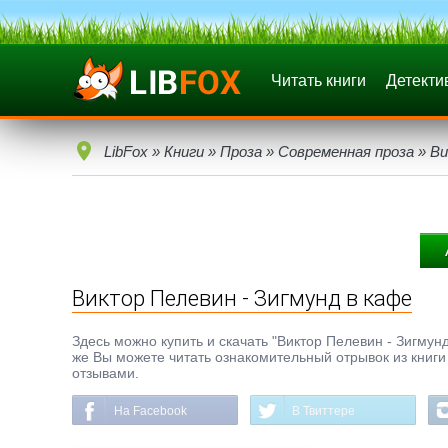
Читать книги
Детекти
LibFox
»
Книги
»
Проза
»
Современная проза
» Ви
Виктор Пелевин - Зигмунд в кафе
Здесь можно купить и скачать "Виктор Пелевин - Зигмунд
же Вы можете читать ознакомительный отрывок из книги 
отзывами.
На Facebook
В Твиттере