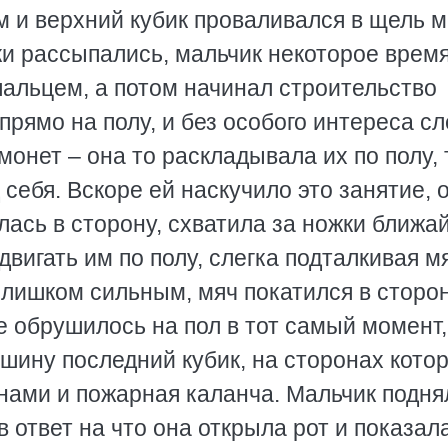
 и верхний кубик проваливался в щель 
ки рассыпались, мальчик некоторое врем
пальцем, а потом начинал строительство
прямо на полу, и без особого интереса с
 монет – она то раскладывала их по полу, 
 себя. Вскоре ей наскучило это занятие, 
лась в сторону, схватила за ножки ближ
 двигать им по полу, слегка подталкивая м
слишком сильным, мяч покатился в сторо
е обрушилось на пол в тот самый момент,
ршину последний кубик, на сторонах котор
нами и пожарная каланча. Мальчик подня
 в ответ на что она открыла рот и показал