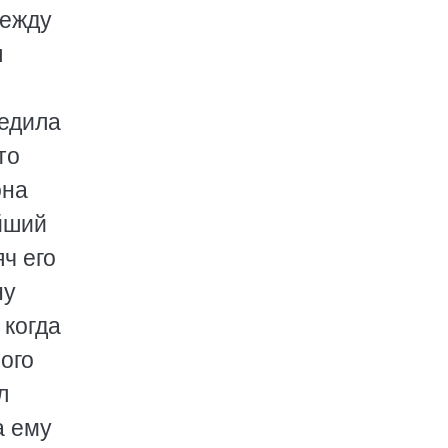
между
я
ледила
то
она
айший
яч его
ну
 когда
ого
л
а ему