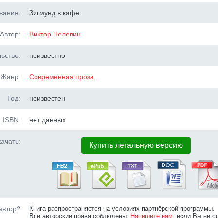
вание:
Зигмунд в кафе
Автор:
Виктор Пелевин
ьство:
неизвестно
Жанр:
Современная проза
Год:
неизвестен
ISBN:
нет данных
ачать:
Купить легальную версию
автор?
Книга распространяется на условиях партнёрской программы.
Все авторские права соблюдены.
Напишите нам
, если Вы не с