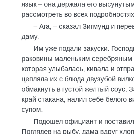
язык – она держала его высунутым 
рассмотреть во всех подробностях
– Ага, – сказал Зигмунд и пере
даму.
Им уже подали закуски. Господ
раковины маленьким серебряным н
которая улыбалась, кивала и отпр
цепляла их с блюда двузубой вилк
обмакнуть в густой желтый соус. 
край стакана, налил себе белого в
супом.
Подошел официант и поставил 
Поглядев на рыбу, дама вдруг хлоп