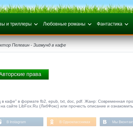
вы и триллеры
Любовные романы
Фантастика
ктор Пелевин - Зигмунд в кафе
Авторские права
 в кафе" в формате fb2, epub, txt, doc, pdf. Жанр: Современная про
на сайте LibFox.Ru (ЛибФокс) или прочесть описание и ознакомить
В Instagram
В Одноклассниках
Мы Вконтак