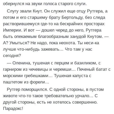
обернулся на звуки голоса старого слуги.
Слугу звали Кнут. Он служил еще отцу Рутгера, а
потом и его старшему брату Бертольду, без следа
растворившемуся где-то на бескрайних просторах
Империи. И вот — дошел черед до него, Рутгера
быть опекаемым благообразным занудой Кнутом. —
А? Умыться? Не надо, пока неохота. Ты неси-ка
лучше что-нибудь зажевать… Что там у нас
сегодня?
— Оленина, тушеная с перцем и базиликом, с
гарниром из чечевицы и черемши… Печеный батат с
морскими гребешками… Тушеная капуста с
паштетом из форели…
Рутгер поморщился. С одной стороны, в пустом
животе что-то такое требовательно урчало… С
другой стороны, есть не хотелось совершенно.
Парадокс!