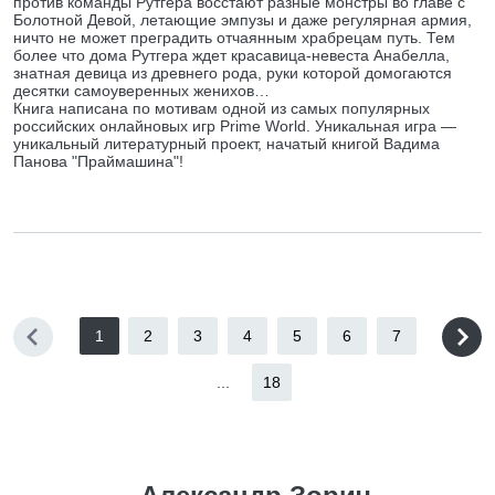
против команды Рутгера восстают разные монстры во главе с
Болотной Девой, летающие эмпузы и даже регулярная армия,
ничто не может преградить отчаянным храбрецам путь. Тем
более что дома Рутгера ждет красавица-невеста Анабелла,
знатная девица из древнего рода, руки которой домогаются
десятки самоуверенных женихов…
Книга написана по мотивам одной из самых популярных
российских онлайновых игр Prime World. Уникальная игра —
уникальный литературный проект, начатый книгой Вадима
Панова "Праймашина"!
1
2
3
4
5
6
7
...
18