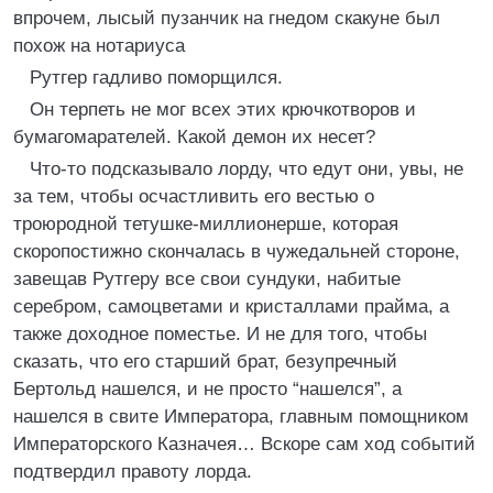
впрочем, лысый пузанчик на гнедом скакуне был
похож на нотариуса
Рутгер гадливо поморщился.
Он терпеть не мог всех этих крючкотворов и
бумагомарателей. Какой демон их несет?
Что-то подсказывало лорду, что едут они, увы, не
за тем, чтобы осчастливить его вестью о
троюродной тетушке-миллионерше, которая
скоропостижно скончалась в чужедальней стороне,
завещав Рутгеру все свои сундуки, набитые
серебром, самоцветами и кристаллами прайма, а
также доходное поместье. И не для того, чтобы
сказать, что его старший брат, безупречный
Бертольд нашелся, и не просто “нашелся”, а
нашелся в свите Императора, главным помощником
Императорского Казначея… Вскоре сам ход событий
подтвердил правоту лорда.