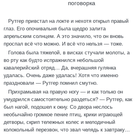
поговорка
Рутгер привстал на локте и нехотя открыл правый
глаз. Его опочивальня была щедро залита
апрельским солнцем. А это значило, что он вновь
проспал всё что можно. И всё что нельзя — тоже.
Голова была тяжелой, в висках стучали молоты, а
во рту как будто испражнился небольшой
кавалерийский отряд… Да, вчерашняя гулянка
удалась. Очень даже удалась! Хотя что именно
праздновали — Рутгер помнил смутно.
Прихрамывая на правую ногу — и как только он
умудрился самостоятельно раздеться? — Рутгер, как
был нагой, подошел к окну. Со двора неслось
необычайно громкое пение птиц, крики играющей
детворы, скрип тележных колес и мелодичный
колокольный перезвон, что звал челядь к завтраку…