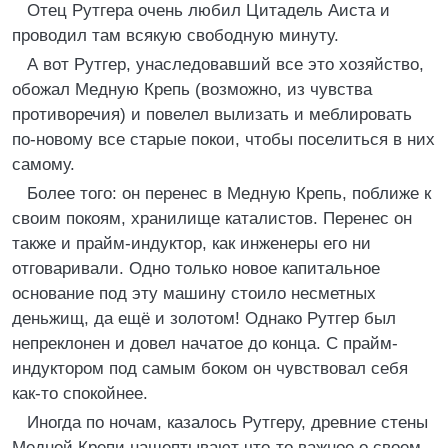
Отец Рутгера очень любил Цитадель Аиста и
проводил там всякую свободную минуту.
А вот Рутгер, унаследовавший все это хозяйство,
обожал Медную Крепь (возможно, из чувства
противоречия) и повелел вылизать и меблировать
по-новому все старые покои, чтобы поселиться в них
самому.
Более того: он перенес в Медную Крепь, поближе к
своим покоям, хранилище каталистов. Перенес он
также и прайм-индуктор, как инженеры его ни
отговаривали. Одно только новое капитальное
основание под эту машину стоило несметных
деньжищ, да ещё и золотом! Однако Рутгер был
непреклонен и довел начатое до конца. С прайм-
индуктором под самым боком он чувствовал себя
как-то спокойнее.
Иногда по ночам, казалось Рутгеру, древние стены
Медной Крепи нашептывают что-то важное о своем