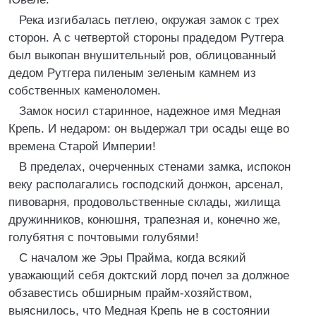
Река изгибалась петлею, окружая замок с трех
сторон. А с четвертой стороны прадедом Рутгера
был выкопан внушительный ров, облицованный
дедом Рутгера пиленым зеленым камнем из
собственных каменоломен.
Замок носил старинное, надежное имя Медная
Крепь. И недаром: он выдержал три осады еще во
времена Старой Империи!
В пределах, очерченных стенами замка, испокон
веку располагались господский донжон, арсенал,
пивоварня, продовольственные склады, жилища
дружинников, конюшня, трапезная и, конечно же,
голубятня с почтовыми голубями!
С началом же Эры Прайма, когда всякий
уважающий себя доктский лорд почел за должное
обзавестись обширным прайм-хозяйством,
выяснилось, что Медная Крепь не в состоянии