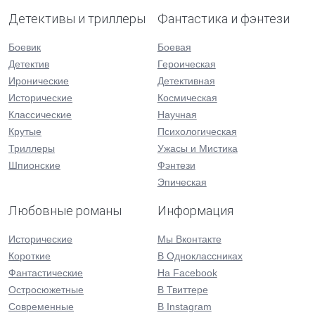
Детективы и триллеры
Фантастика и фэнтези
Боевик
Боевая
Детектив
Героическая
Иронические
Детективная
Исторические
Космическая
Классические
Научная
Крутые
Психологическая
Триллеры
Ужасы и Мистика
Шпионские
Фэнтези
Эпическая
Любовные романы
Информация
Исторические
Мы Вконтакте
Короткие
В Одноклассниках
Фантастические
На Facebook
Остросюжетные
В Твиттере
Современные
В Instagram