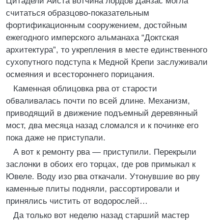
Цитадели Аиста вотчина лордов Данзас могла
считаться образцово-показательным
фортификационным сооружением, достойным
ежегодного имперского альманаха “Доктская
архитектура”, то укрепления в месте единственного
сухопутного подступа к Медной Крепи заслуживали
осмеяния и всестороннего порицания.
Каменная облицовка рва от старости
обваливалась почти по всей длине. Механизм,
приводящий в движение подъемный деревянный
мост, два месяца назад сломался и к починке его
пока даже не приступали.
А вот к ремонту рва — приступили. Перекрыли
заслонки в обоих его торцах, где ров примыкал к
Ювеле. Воду изо рва откачали. Утонувшие во рву
каменные плиты подняли, рассортировали и
принялись чистить от водорослей…
Да только вот неделю назад старший мастер