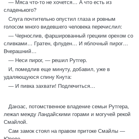
— Мяса что-то не хочется… А что есть из
сладенького?
Слуга почтительно опустил глаза и ровным
голосом много видевшего человека перечислил:
— Чернослив, фаршированный грецким орехом со
сливками… Гратен, флуден… И яблочный пирог…
Вчерашний…
— Неси пирог, — решил Рутгер.
И, помедлив еще минуту, добавил, уже в
удаляющуюся спину Кнута:
— И пивка захвати! Подлечиться…
Данзас, потомственное владение семьи Рутгера,
лежал между Ландайскими горами и могучей рекой
Смайлой.
Сам замок стоял на правом притоке Смайлы —
Ювеле.