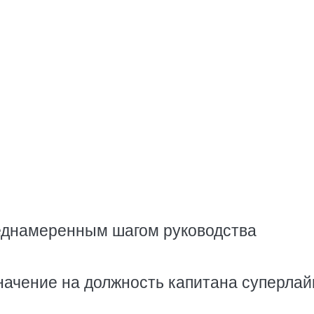
еднамеренным шагом руководства
начение на должность капитана суперла