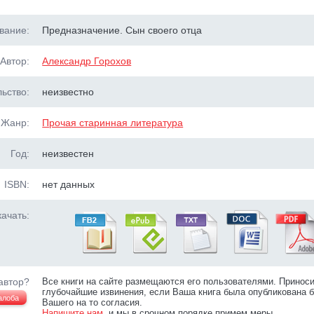
вание:
Предназначение. Сын своего отца
Автор:
Александр Горохов
ьство:
неизвестно
Жанр:
Прочая старинная литература
Год:
неизвестен
ISBN:
нет данных
ачать:
автор?
Все книги на сайте размещаются его пользователями. Принос
глубочайшие извинения, если Ваша книга была опубликована б
алоба
Вашего на то согласия.
Напишите нам
, и мы в срочном порядке примем меры.