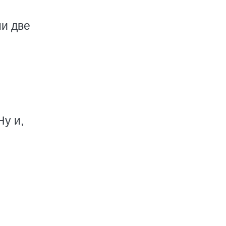
ни две
Ну и,