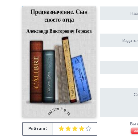
Наз
Издател
Ск
Вы 
Рейтинг:
Ж