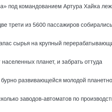
ра» под командованием Артура Хайка ле
 две трети из 5600 пассажиров собиралис
запас сырья на крупный перерабатывающ
 населенных планет, и забрать оттуда
я бурно развивающейся молодой планетн
колько заводов-автоматов по производст