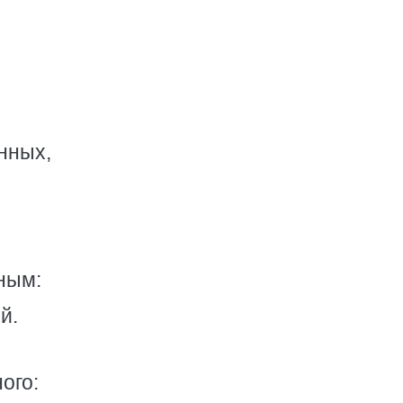
нных,
ным:
й.
ого: