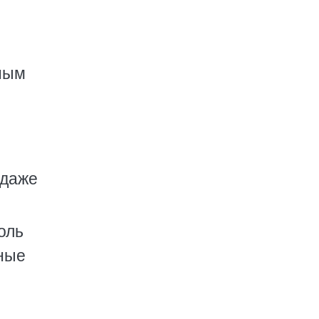
чным
 даже
оль
бные