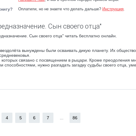
книгу?
Оплатили, но не знаете что делать дальше?
Инструкция
.
редназначение. Сын своего отца"
дназначение. Сын своего отца" читать бесплатно онлайн.
звездолёта вынуждены были осваивать дикую планету. Их общество
 средневековья.
 которых связано с посвящением в рыцари. Кроме преодоления м
 способностями, нужно разгадать загадку судьбы своего отца, ум
4
5
6
7
...
86