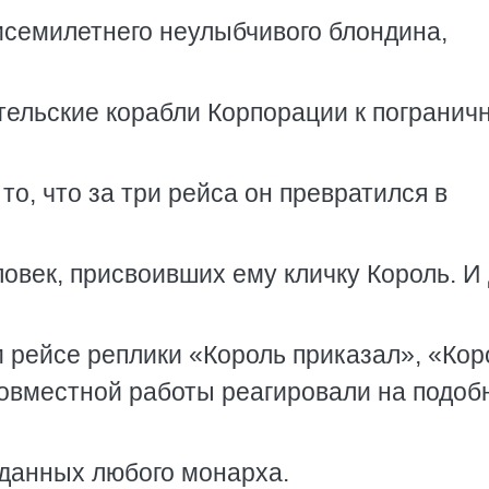
исемилетнего неулыбчивого блондина,
тельские корабли Корпорации к пограни
то, что за три рейса он превратился в
ловек, присвоивших ему кличку Король. И
 рейсе реплики «Король приказал», «Кор
 совместной работы реагировали на подо
данных любого монарха.