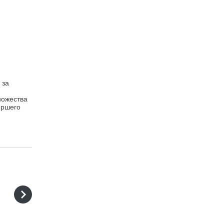
 за
ножества
ершего