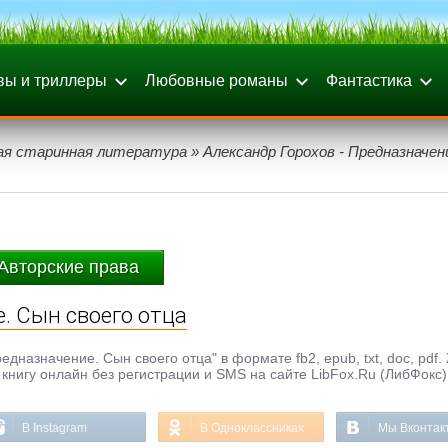
вы и триллеры
Любовные романы
Фантастика
ая старинная литература
» Александр Горохов - Предназначен
Авторские права
. Сын своего отца
дназначение. Сын своего отца" в формате fb2, epub, txt, doc, pdf.
книгу онлайн без регистрации и SMS на сайте LibFox.Ru (ЛибФокс)
В Instagram
В Одноклассниках
Мы Вконтак