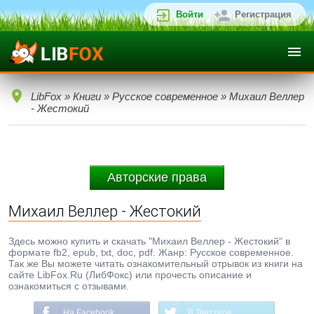
Войти
Регистрация
LibFox
»
Книги
»
Русское современное
» Михаил Веллер
- Жестокий
Авторские права
Михаил Веллер - Жестокий
Здесь можно купить и скачать "Михаил Веллер - Жестокий" в
формате fb2, epub, txt, doc, pdf. Жанр: Русское современное.
Так же Вы можете читать ознакомительный отрывок из книги на
сайте LibFox.Ru (ЛибФокс) или прочесть описание и
ознакомиться с отзывами.
На Facebook
В Твиттере