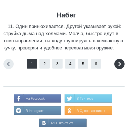
Набег
11. Один принюхивается. Другой указывает рукой:
струйка дыма над холмами. Молча, быстро идут в
том направлении, на ходу группируясь в компактную
кучку, проверяя и удобнее перехватывая оружие.
1
2
3
4
5
6
На Facebook
В Твиттере
В Instagram
В Одноклассниках
Мы Вконтакте