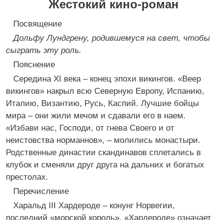
Жестокий кино-роман
Посвящение
Дольфу Лундгрену, родившемуся на свет, чтобы
сыграть эту роль.
Пояснение
Середина XI века – конец эпохи викингов. «Веер
викингов» накрыл всю Северную Европу, Испанию,
Италию, Византию, Русь, Каспий. Лучшие бойцы
мира – они жили мечом и сдавали его в наем.
«Избави нас, Господи, от гнева Своего и от
неистовства норманнов», – молились монастыри.
Родственные династии скандинавов сплетались в
клубок и сменяли друг друга на дальних и богатых
престолах.
Перечисление
Харальд III Хардероде – конунг Норвегии,
последний «морской король». «Хардероде» означает