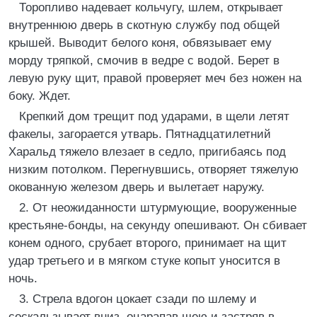
Торопливо надевает кольчугу, шлем, открывает
внутреннюю дверь в скотную службу под общей
крышей. Выводит белого коня, обвязывает ему
морду тряпкой, смочив в ведре с водой. Берет в
левую руку щит, правой проверяет меч без ножен на
боку. Ждет.
Крепкий дом трещит под ударами, в щели летят
факелы, загорается утварь. Пятнадцатилетний
Харальд тяжело влезает в седло, пригибаясь под
низким потолком. Перегнувшись, отворяет тяжелую
окованную железом дверь и вылетает наружу.
2. От неожиданности штурмующие, вооруженные
крестьяне-бонды, на секунду опешивают. Он сбивает
конем одного, срубает второго, принимает на щит
удар третьего и в мягком стуке копыт уносится в
ночь.
3. Стрела вдогон цокает сзади по шлему и
соскальзывает вниз, оцарапав шею и застряв в