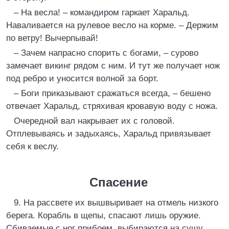
– На весла! – командиром гаркает Харальд.
Наваливается на рулевое весло на корме. – Держим
по ветру! Вычерпывай!
– Зачем напрасно спорить с богами, – сурово
замечает викинг рядом с ним. И тут же получает нож
под ребро и уносится волной за борт.
– Боги приказывают сражаться всегда, – бешено
отвечает Харальд, стряхивая кровавую воду с ножа.
Очередной вал накрывает их с головой.
Отплевываясь и задыхаясь, Харальд привязывает
себя к веслу.
Спасение
9. На рассвете их вышвыривает на отмель низкого
берега. Корабль в щепы, спасают лишь оружие.
Сбиваемые с ног прибоем, выбираются на сушу.