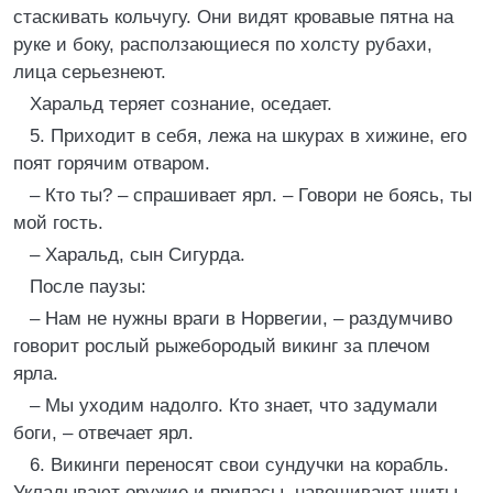
стаскивать кольчугу. Они видят кровавые пятна на
руке и боку, расползающиеся по холсту рубахи,
лица серьезнеют.
Харальд теряет сознание, оседает.
5. Приходит в себя, лежа на шкурах в хижине, его
поят горячим отваром.
– Кто ты? – спрашивает ярл. – Говори не боясь, ты
мой гость.
– Харальд, сын Сигурда.
После паузы:
– Нам не нужны враги в Норвегии, – раздумчиво
говорит рослый рыжебородый викинг за плечом
ярла.
– Мы уходим надолго. Кто знает, что задумали
боги, – отвечает ярл.
6. Викинги переносят свои сундучки на корабль.
Укладывают оружие и припасы, навешивают щиты