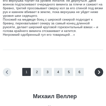
его верхушка торчит на уровне лопаток: не дернуться. Двое
воинов подтаскивают очередного викинга за плечи и сажают на
бревно, третий просовывает сверху кол за его спиной под вязки
рук и камнем вбивает в землю, пока верхушка не уйдет ниже
уровня шеи сидящего.
Похожий на медведя боец с широкой секирой подходит к
бревну, перехватывает секиру за самый конец длинной
рукояти, делает широкий круговой горизонтальный взмах – и
голова крайнего викинга отскакивает и катится.
Негромкий одобренный гул его товарищей…»
1
2
3
4
5
6
Михаил Веллер