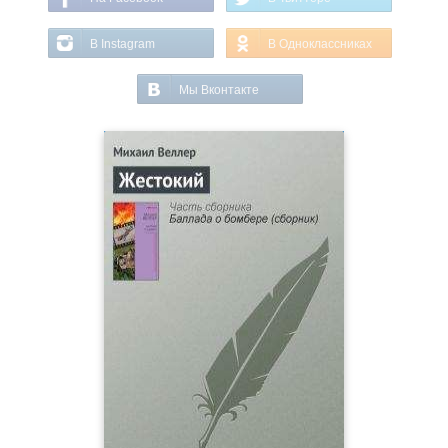
В Instagram
В Одноклассниках
Мы Вконтакте