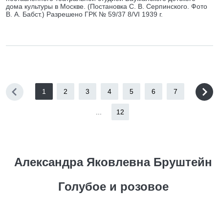
дома культуры в Москве. (Постановка С. В. Серпинского. Фото
В. А. Бабст.) Разрешено ГРК № 59/37 8/VI 1939 г.
1
2
3
4
5
6
7
...
12
Александра Яковлевна Бруштейн
Голубое и розовое