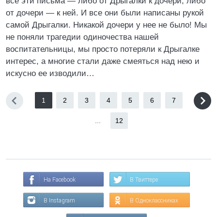
все эти письма — либо от Дрыгалки к дочери, либо
от дочери — к ней. И все они были написаны рукой
самой Дрыгалки. Никакой дочери у нее не было! Мы
не поняли трагедии одиночества нашей
воспитательницы, мы просто потеряли к Дрыгалке
интерес, а многие стали даже смеяться над нею и
искусно ее изводили…
1
2
3
4
5
6
7
...
12
На Facebook
В Твиттере
В Instagram
В Одноклассниках