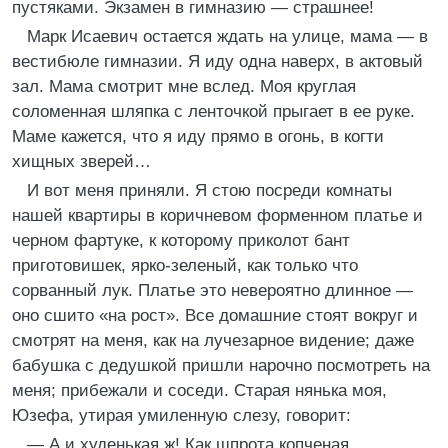
пустяками. Экзамен в гимназию — страшнее!
Марк Исаевич остается ждать на улице, мама — в
вестибюле гимназии. Я иду одна наверх, в актовый
зал. Мама смотрит мне вслед. Моя круглая
соломенная шляпка с ленточкой прыгает в ее руке.
Маме кажется, что я иду прямо в огонь, в когти
хищных зверей…
И вот меня приняли. Я стою посреди комнаты
нашей квартиры в коричневом форменном платье и
черном фартуке, к которому приколот бант
приготовишек, ярко-зеленый, как только что
сорванный лук. Платье это невероятно длинное —
оно сшито «на рост». Все домашние стоят вокруг и
смотрят на меня, как на лучезарное видение; даже
бабушка с дедушкой пришли нарочно посмотреть на
меня; прибежали и соседи. Старая нянька моя,
Юзефа, утирая умиленную слезу, говорит:
— А и худенькая ж! Как шпрота копченая.