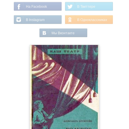
На Facebook
В Твиттере
В Instagram
В Одноклассниках
Мы Вконтакте