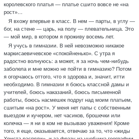
королевского платья — платье сшито вовсе не «на
рост»…
Я вхожу впервые в класс. В нем — парты, в углу —
бог, на стене — царь, на полу — плевательница. Это
— мой мир, в котором я проживу восемь лет.
Я учусь в гимназии. В ней невозможно никакое
маркисаевичевское «спокойненько». С утра я
радостно волнуюсь: а может, я за ночь чем-нибудь
заболела и мне можно не пойти в гимназию? Потом
я огорчаюсь оттого, что я здорова и, значит, итти
необходимо. В гимназии я боюсь классной дамы и
учителей, боюсь наказаний, боюсь письменной
работы, боюсь насмешек подруг над моим платьем,
сшитым «на рост». У меня нет папы с собственным
выездом и кучером, нет часиков, брошечки или
колечка — я ни в ком не вызываю уважения! Кроме
того, я еще, оказывается, отвечаю за то, что «жиды
Христа распяли», и за фразу из учебника географии