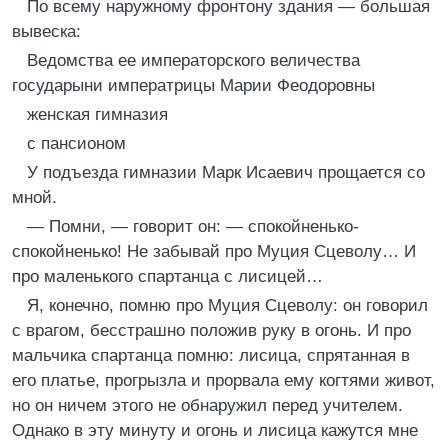
По всему наружному фронтону здания — большая
вывеска:
Ведомства ее императорского величества
государыни императрицы Марии Феодоровны
женская гимназия
с пансионом
У подъезда гимназии Марк Исаевич прощается со
мной.
— Помни, — говорит он: — спокойненько-
спокойненько! Не забывай про Муция Сцеволу… И
про маленького спартанца с лисицей…
Я, конечно, помню про Муция Сцеволу: он говорил
с врагом, бесстрашно положив руку в огонь. И про
мальчика спартанца помню: лисица, спрятанная в
его платье, прогрызла и прорвала ему когтями живот,
но он ничем этого не обнаружил перед учителем.
Однако в эту минуту и огонь и лисица кажутся мне