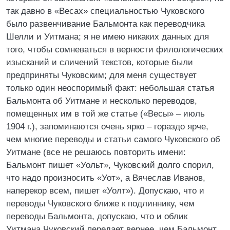
так давно в «Весах» специальностью Чуковского
было развенчивание Бальмонта как переводчика
Шелли и Уитмана; я не имею никаких данных для
того, чтобы сомневаться в верности филологических
изысканий и сличений текстов, которые были
предприняты Чуковским; для меня существует
только один неоспоримый факт: небольшая статья
Бальмонта об Уитмане и несколько переводов,
помещенных им в той же статье («Весы» – июль
1904 г.), запоминаются очень ярко – гораздо ярче,
чем многие переводы и статьи самого Чуковского об
Уитмане (все не решаюсь повторить имени:
Бальмонт пишет «Уольт», Чуковский долго спорил,
что надо произносить «Уот», а Вячеслав Иванов,
наперекор всем, пишет «Уолт»). Допускаю, что и
переводы Чуковского ближе к подлиннику, чем
переводы Бальмонта, допускаю, что и облик
Уитмана Чуковский передает вернее, чем Бальмонт,