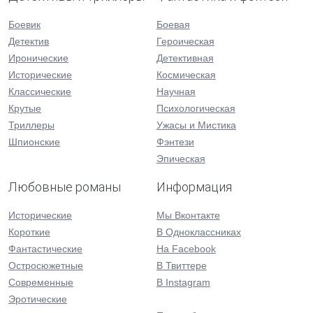
Боевик
Боевая
Детектив
Героическая
Иронические
Детективная
Исторические
Космическая
Классические
Научная
Крутые
Психологическая
Триллеры
Ужасы и Мистика
Шпионские
Фэнтези
Эпическая
Любовные романы
Информация
Исторические
Мы Вконтакте
Короткие
В Одноклассниках
Фантастические
На Facebook
Остросюжетные
В Твиттере
Современные
В Instagram
Эротические