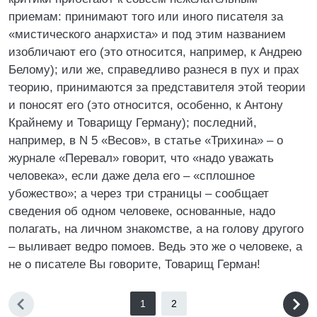
приемам: принимают того или иного писателя за
«мистического анархиста» и под этим названием
изобличают его (это относится, например, к Андрею
Белому); или же, справедливо разнеся в пух и прах
теорию, принимаются за представителя этой теории
и поносят его (это относится, особенно, к Антону
Крайнему и Товарищу Герману); последний,
например, в N 5 «Весов», в статье «Трихина» – о
журнале «Перевал» говорит, что «надо уважать
человека», если даже дела его – «сплошное
убожество»; а через три страницы – сообщает
сведения об одном человеке, основанные, надо
полагать, на личном знакомстве, а на голову другого
– выливает ведро помоев. Ведь это же о человеке, а
не о писателе Вы говорите, Товарищ Герман!
1
2