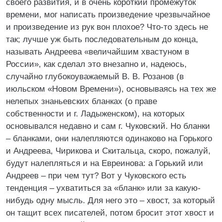
своего развития, и в очень короткий промежуток
времени, мог написать произведение чрезвычайное
и произведение из рук вон плохое? Что-то здесь не
так; лучше уж быть последовательным до конца,
называть Андреева «величайшим хвастуном в
России», как сделал это внезапно и, надеюсь,
случайно глубокоуважаемый В. В. Розанов (в
июльском «Новом Времени»), основываясь на тех же
нелепых знаньевских бланках (о праве
собственности и г. Ладыженском), на которых
основывался недавно и сам г. Чуковский. Но бланки
– бланками, они налепляются одинаково на Горького
и Андреева, Чирикова и Скитальца, скоро, пожалуй,
будут налепляться и на Евреинова: а Горький или
Андреев – при чем тут? Вот у Чуковского есть
тенденция – ухватиться за «бланк» или за какую-
нибудь одну мысль. Для него это – хвост, за который
он тащит всех писателей, потом бросит этот хвост и