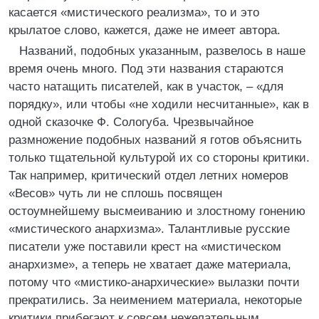
касается «мистического реализма», то и это
крылатое слово, кажется, даже не имеет автора.
Названий, подобных указанным, развелось в наше
время очень много. Под эти названия стараются
часто натащить писателей, как в участок, – «для
порядку», или чтобы «не ходили несчитанные», как в
одной сказочке Ф. Сологуба. Чрезвычайное
размножение подобных названий я готов объяснить
только тщательной культурой их со стороны критики.
Так например, критический отдел летних номеров
«Весов» чуть ли не сплошь посвящен
остоумнейшему высмеиванию и злостному гонению
«мистического анархизма». Талантливые русские
писатели уже поставили крест на «мистическом
анархизме», а теперь не хватает даже материала,
потому что «мистико-анархические» вылазки почти
прекратились. За неимением материала, некоторые
критики прибегают к совсем нежелательным