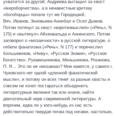
ухватится за другой; Андреева вытащил за хвост
«мироборчества», а в ненавистные критику
«богоборцы» попали тут же Городецкий,
Вяч. Иванов, Зиновьева-Аннибал и Осип Дымов.
Потом потянул за хвост «короткомыслия» («Речь», N
170) и «вытянул» Айхенвальда и Анненского. Потом
заговорил о «мозаичности» в русской литературе, о
гибели фанатизма («Речь», N 177) и перечислил
большевиков, «Ниву», «Русское Знамя», «Русское
Богатство», Рукавишникова, Меньшикова, Розанова,
П. Я… Это ли не «мозаика»? Мне кажется, у самого г.
Чуковского нет одной «длинной фанатической
мысли», и потому он всех тянет за разные хвосты и
совсем не хочет постараться объединить
литературные явления так или иначе, найти
двигательный нерв современной литературы. А
впрочем, едва ли у кого-нибудь из нас есть
действительно твердая почва под ногами, настолько,