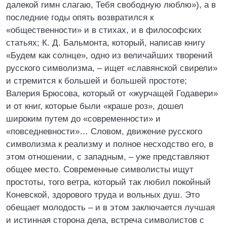
далекой гимн слагаю, Тебя свободную люблю»), а в
последние годы опять возвратился к
«общественности» и в стихах, и в философских
статьях; К. Д. Бальмонта, который, написав книгу
«Будем как солнце», одно из величайших творений
русского символизма, – ищет «славянской свирели»
и стремится к большей и большей простоте;
Валерия Брюсова, который от «журчащей Годавери»
и от книг, которые были «краше роз», дошел
широким путем до «современности» и
«повседневности»… Словом, движение русского
символизма к реализму и полное несходство его, в
этом отношении, с западным, – уже представляют
общее место. Современные символисты ищут
простоты, того ветра, который так любил покойный
Коневской, здорового труда и вольных душ. Это
обещает молодость – и в этом заключается лучшая
и истинная сторона дела, встреча символистов с