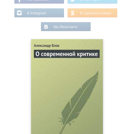
В Instagram
В Одноклассниках
Мы Вконтакте