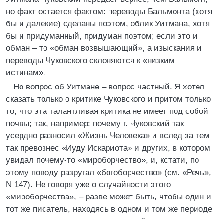
но факт остается фактом: переводы Бальмонта (хотя
бы и далекие) сделаны поэтом, облик Уитмана, хотя
бы и придуманный, придуман поэтом; если это и
обман – то «обман возвышающий», а изыскания и
переводы Чуковского склоняются к «низким
истинам».
Но вопрос об Уитмане – вопрос частный. Я хотел
сказать только о критике Чуковского и притом только
то, что эта талантливая критика не имеет под собой
почвы; так, например: почему г. Чуковский так
усердно разносил «Жизнь Человека» и вслед за тем
так превознес «Иуду Искариота» и других, в котором
увидал почему-то «мироборчество», и, кстати, по
этому поводу разругал «богоборчество» (см. «Речь»,
N 147). Не говоря уже о случайности этого
«мироборчества», – разве может быть, чтобы один и
тот же писатель, находясь в одном и том же периоде