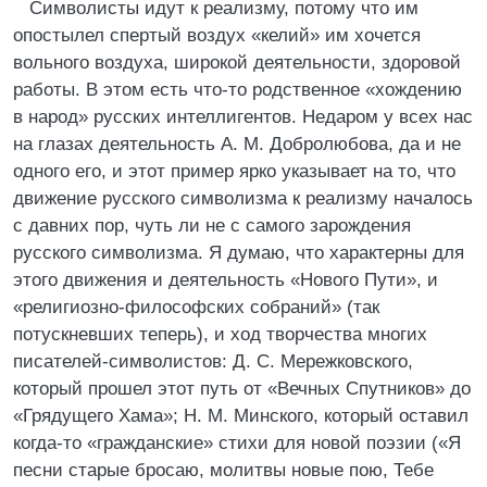
Символисты идут к реализму, потому что им
опостылел спертый воздух «келий» им хочется
вольного воздуха, широкой деятельности, здоровой
работы. В этом есть что-то родственное «хождению
в народ» русских интеллигентов. Недаром у всех нас
на глазах деятельность А. М. Добролюбова, да и не
одного его, и этот пример ярко указывает на то, что
движение русского символизма к реализму началось
с давних пор, чуть ли не с самого зарождения
русского символизма. Я думаю, что характерны для
этого движения и деятельность «Нового Пути», и
«религиозно-философских собраний» (так
потускневших теперь), и ход творчества многих
писателей-символистов: Д. С. Мережковского,
который прошел этот путь от «Вечных Спутников» до
«Грядущего Хама»; Н. М. Минского, который оставил
когда-то «гражданские» стихи для новой поэзии («Я
песни старые бросаю, молитвы новые пою, Тебе