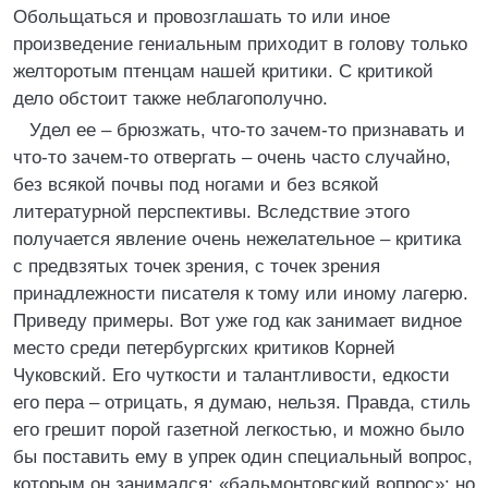
Обольщаться и провозглашать то или иное
произведение гениальным приходит в голову только
желторотым птенцам нашей критики. С критикой
дело обстоит также неблагополучно.
Удел ее – брюзжать, что-то зачем-то признавать и
что-то зачем-то отвергать – очень часто случайно,
без всякой почвы под ногами и без всякой
литературной перспективы. Вследствие этого
получается явление очень нежелательное – критика
с предвзятых точек зрения, с точек зрения
принадлежности писателя к тому или иному лагерю.
Приведу примеры. Вот уже год как занимает видное
место среди петербургских критиков Корней
Чуковский. Его чуткости и талантливости, едкости
его пера – отрицать, я думаю, нельзя. Правда, стиль
его грешит порой газетной легкостью, и можно было
бы поставить ему в упрек один специальный вопрос,
которым он занимался: «бальмонтовский вопрос»; но