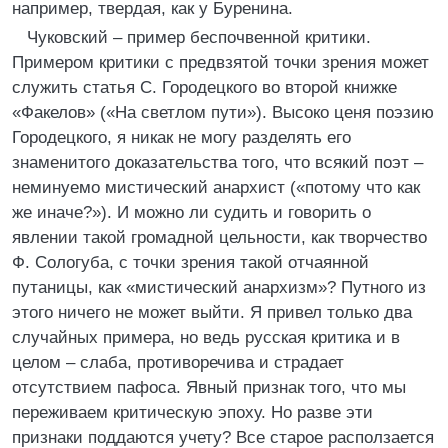
например, твердая, как у Буренина.
Чуковский – пример беспочвенной критики.
Примером критики с предвзятой точки зрения может
служить статья С. Городецкого во второй книжке
«Факелов» («На светлом пути»). Высоко ценя поэзию
Городецкого, я никак не могу разделять его
знаменитого доказательства того, что всякий поэт –
неминуемо мистический анархист («потому что как
же иначе?»). И можно ли судить и говорить о
явлении такой громадной цельности, как творчество
Ф. Сологуба, с точки зрения такой отчаянной
путаницы, как «мистический анархизм»? Путного из
этого ничего не может выйти. Я привел только два
случайных примера, но ведь русская критика и в
целом – слаба, противоречива и страдает
отсутствием пафоса. Явный признак того, что мы
переживаем критическую эпоху. Но разве эти
признаки поддаются учету? Все старое расползается