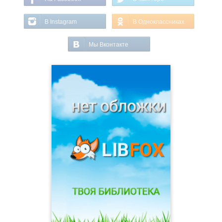
В Instagram
В Одноклассниках
Мы Вконтакте