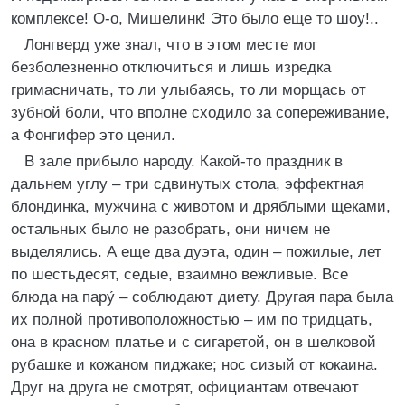
комплексе! О-о, Мишелинк! Это было еще то шоу!..
Лонгверд уже знал, что в этом месте мог
безболезненно отключиться и лишь изредка
гримасничать, то ли улыбаясь, то ли морщась от
зубной боли, что вполне сходило за сопереживание,
а Фонгифер это ценил.
В зале прибыло народу. Какой-то праздник в
дальнем углу – три сдвинутых стола, эффектная
блондинка, мужчина с животом и дряблыми щеками,
остальных было не разобрать, они ничем не
выделялись. А еще два дуэта, один – пожилые, лет
по шестьдесят, седые, взаимно вежливые. Все
блюда на пару́ – соблюдают диету. Другая пара была
их полной противоположностью – им по тридцать,
она в красном платье и с сигаретой, он в шелковой
рубашке и кожаном пиджаке; нос сизый от кокаина.
Друг на друга не смотрят, официантам отвечают