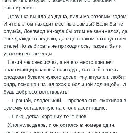
значительно сузить возможности Метрополии к
расширению.
Девушка вышла из душа, вильнув розовым задом.
И что в этом находят местные самцы? Если бы не
служба, Лонгверд никогда бы этим не занимался, да
еще дважды в неделю, да еще в таком захолустном
отеле! Но выбирать не приходилось, таковы были
условия его легенды.
Некий человек исчез, а на его место пришел
пластифицированный нороздул, который теперь
следовал буквам чужого досье: «пунктуален, любит
сидр, помешан на шлюхах с большой задницей». И
будь добр соответствовать!
– Прощай, сладенький, – пропела она, смахивая в
сумочку оставленную на столе ассигнацию.
– Пока, детка, хороших тебе снов.
Хлопнула дверь, и он остался в номере один.
Теперь его очередь идти в ванную, и следовало