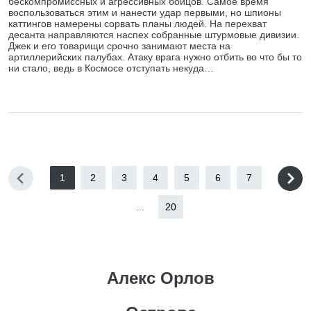
бескомпромиссных и агрессивных бойцов. Самое время
воспользоваться этим и нанести удар первыми, но шпионы
каттингов намерены сорвать планы людей. На перехват
десанта направляются наспех собранные штурмовые дивизии.
Джек и его товарищи срочно занимают места на
артиллерийских палубах. Атаку врага нужно отбить во что бы то
ни стало, ведь в Космосе отступать некуда…
1
2
3
4
5
6
7
...
20
Алекс Орлов