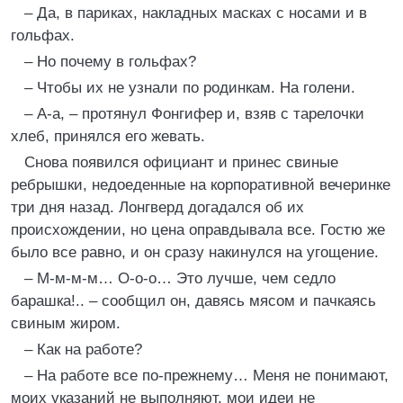
– Да, в париках, накладных масках с носами и в
гольфах.
– Но почему в гольфах?
– Чтобы их не узнали по родинкам. На голени.
– А-а, – протянул Фонгифер и, взяв с тарелочки
хлеб, принялся его жевать.
Снова появился официант и принес свиные
ребрышки, недоеденные на корпоративной вечеринке
три дня назад. Лонгверд догадался об их
происхождении, но цена оправдывала все. Гостю же
было все равно, и он сразу накинулся на угощение.
– М-м-м-м… О-о-о… Это лучше, чем седло
барашка!.. – сообщил он, давясь мясом и пачкаясь
свиным жиром.
– Как на работе?
– На работе все по-прежнему… Меня не понимают,
моих указаний не выполняют, мои идеи не