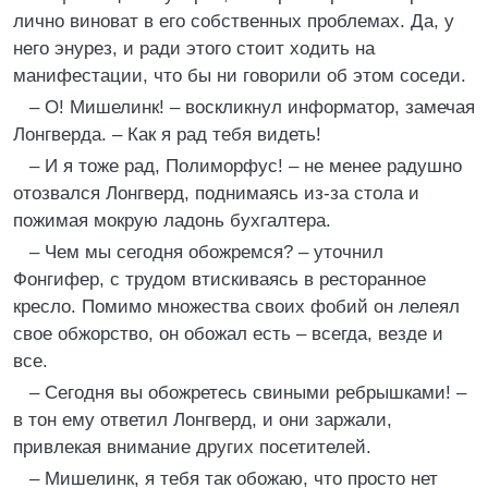
лично виноват в его собственных проблемах. Да, у
него энурез, и ради этого стоит ходить на
манифестации, что бы ни говорили об этом соседи.
– О! Мишелинк! – воскликнул информатор, замечая
Лонгверда. – Как я рад тебя видеть!
– И я тоже рад, Полиморфус! – не менее радушно
отозвался Лонгверд, поднимаясь из-за стола и
пожимая мокрую ладонь бухгалтера.
– Чем мы сегодня обожремся? – уточнил
Фонгифер, с трудом втискиваясь в ресторанное
кресло. Помимо множества своих фобий он лелеял
свое обжорство, он обожал есть – всегда, везде и
все.
– Сегодня вы обожретесь свиными ребрышками! –
в тон ему ответил Лонгверд, и они заржали,
привлекая внимание других посетителей.
– Мишелинк, я тебя так обожаю, что просто нет