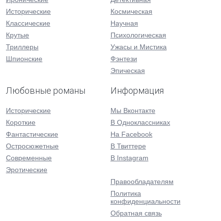
Исторические
Космическая
Классические
Научная
Крутые
Психологическая
Триллеры
Ужасы и Мистика
Шпионские
Фэнтези
Эпическая
Любовные романы
Информация
Исторические
Мы Вконтакте
Короткие
В Одноклассниках
Фантастические
На Facebook
Остросюжетные
В Твиттере
Современные
В Instagram
Эротические
Правообладателям
Политика
конфиденциальности
Обратная связь