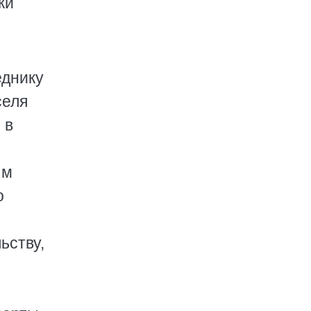
ки
еднику
селя
 в
ым
о
ьству,