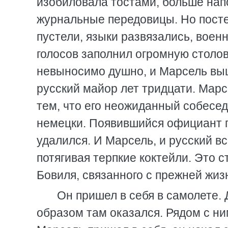
изобиловала тостами, больше нап
журнальные передовицы. Но постеп
пустели, языки развязались, воен
голосов заполнил огромную столов
невыносимо душно, и Марсель выш
русский майор лет тридцати. Марс
тем, что его неожиданный собесед
немецки. Появившийся официант п
удалился. И Марсель, и русский 
потягивая терпкие коктейли. Это
Бовиля, связанного с прежней жиз
Он пришел в себя в самолете. Д
образом там оказался. Рядом с ни