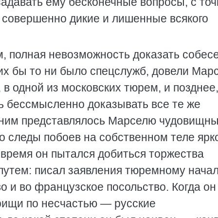
задавать ему бесконечные вопросы, с точ
, совершенно дикие и лишенные всякого
, полная невозможность доказать собес
их бы то ни было спецслужб, довели Мар
 в одной из московских тюрем, и позднее,
сь бессмысленно доказывать все те же
 ним представлялось Марселю чудовищн
о следы побоев на собственном теле ярк
 время он пытался добиться торжества
утем: писал заявления тюремному начал
о и во французское посольство. Когда он
арищи по несчастью — русские