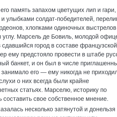
 его память запахом цветущих лип и гари,
 и улыбками солдат-победителей, перел
ордеонов, хлопками одиночных выстрелов
 углу. Марсель де Бовиль, молодой офиц
 сдавшийся город в составе французской
ер ему предстояло провести в штабе рус
ый банкет, и он был в числе приглашенны
занимало его — ему никогда не приходи
слухи о них всегда были крайне
зетных статьях. Марселю, историку по
ь составить свое собственное мнение.
азалась несколько затянутой и донельзя