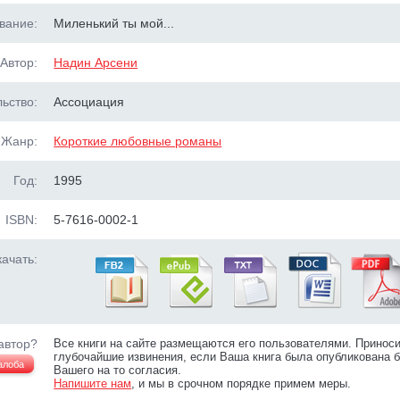
вание:
Миленький ты мой...
Автор:
Надин Арсени
ьство:
Ассоциация
Жанр:
Короткие любовные романы
Год:
1995
ISBN:
5-7616-0002-1
ачать:
автор?
Все книги на сайте размещаются его пользователями. Принос
глубочайшие извинения, если Ваша книга была опубликована б
алоба
Вашего на то согласия.
Напишите нам
, и мы в срочном порядке примем меры.