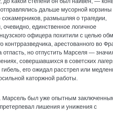
 до какой степени он был наивен, — кон
е отправлялись дальше мусорной корзины
 сокамерников, размышляя о трагедии,
 очевидно, единственное логичное
анцузского офицера похитили с целью об
го контрразведчика, арестованного во Фр
 отпасть, но отпустить Марселя — значи
лениях, совершавшихся в советских лагер
 гибель, его ожидал расстрел или медлен
посильной каторжной работы.
д. Марсель был уже опытным заключенным
 претерпевал лишения и унижения с