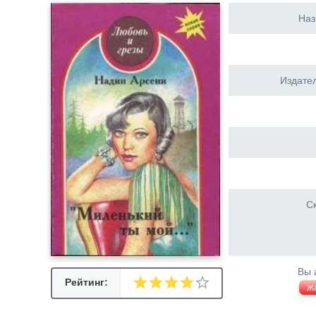
Наз
Издател
Ск
Вы 
Рейтинг:
Ж