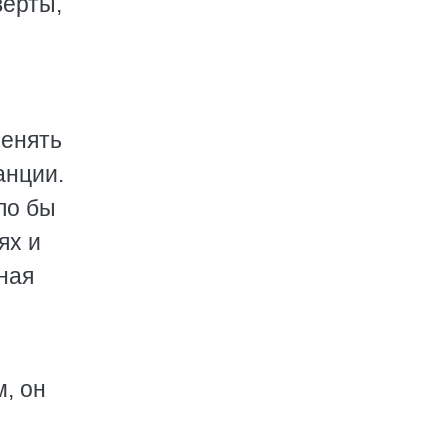
верты,
менять
анции.
ло бы
ях и
ная
, он