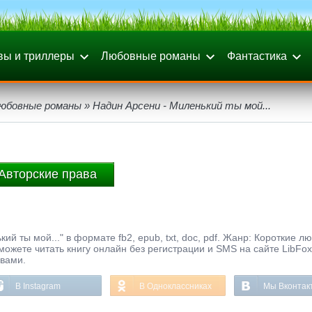
вы и триллеры
Любовные романы
Фантастика
любовные романы
» Надин Арсени - Миленький ты мой...
Авторские права
й ты мой..." в формате fb2, epub, txt, doc, pdf. Жанр: Короткие 
можете читать книгу онлайн без регистрации и SMS на сайте LibFo
ывами.
В Instagram
В Одноклассниках
Мы Вконтак