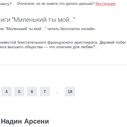
книгу?
Оплатили, но не знаете что делать дальше?
Инструкция
.
иги "Миленький ты мой..."
е "Миленький ты мой..." читать бесплатно онлайн.
евестой блистательного французского аристократа. Дерзкий побег
лоск высшего общества — что опаснее для любви?..
4
5
6
7
...
18
Надин Арсени