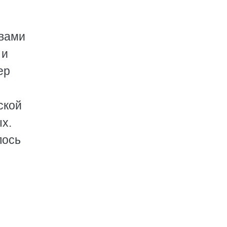
ивами
 и
ер
ской
х.
лось