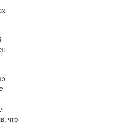
ах
й
ен
во
е
м
в, что