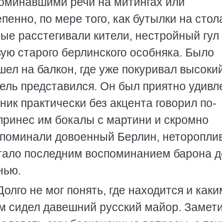
оминавшими речи на митингах или
енно, по мере того, как бутылки на стол
ные расстегивали кители, нестройный гул
ую старого берлинского особняка. Было
ел на балкон, где уже покуривал высоки
ель представился. Он был приятно удивл
ник практически без акцента говорил по-
ринес им бокалы с мартини и скромно
вспоминали довоенный Берлин, неторопли
 стало последним воспоминанием барона д
нью.
олго не мог понять, где находится и каки
м сидел давешний русский майор. Замети