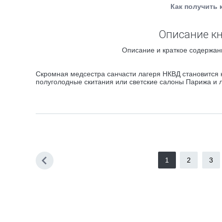
Как получить 
Описание кн
Описание и краткое содержани
Скромная медсестра санчасти лагеря НКВД становится н
полуголодные скитания или светские салоны Парижа и 
1
2
3