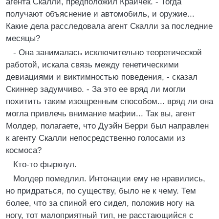
агента Скалли, предположил Крайчек. - Тогда
получают объяснение и автомобиль, и оружие...
Какие дела расследовала агент Скалли за последние
месяцы?
- Она занималась исключительно теоретической
работой, искала связь между генетическими
девиациями и виктимностью поведения, - сказал
Скиннер задумчиво. - За это ее вряд ли могли
похитить таким изощренным способом... вряд ли она
могла привлечь внимание мафии... Так вы, агент
Молдер, полагаете, что Дуэйн Берри был направлен
к агенту Скалли непосредственно голосами из
космоса?
Кто-то фыркнул.
Молдер помедлил. Интонации ему не нравились,
но придраться, по существу, было не к чему. Тем
более, что за спиной его сидел, положив ногу на
ногу, тот малоприятный тип, не расстающийся с