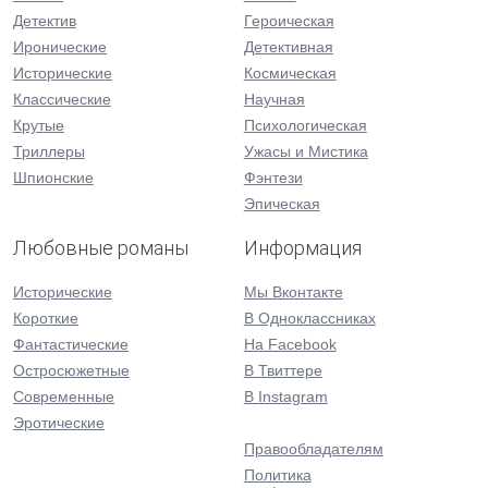
Детектив
Героическая
Иронические
Детективная
Исторические
Космическая
Классические
Научная
Крутые
Психологическая
Триллеры
Ужасы и Мистика
Шпионские
Фэнтези
Эпическая
Любовные романы
Информация
Исторические
Мы Вконтакте
Короткие
В Одноклассниках
Фантастические
На Facebook
Остросюжетные
В Твиттере
Современные
В Instagram
Эротические
Правообладателям
Политика