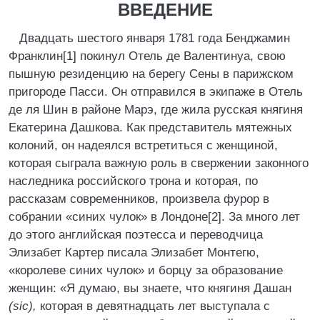
ВВЕДЕНИЕ
Двадцать шестого января 1781 года Бенджамин
Франклин[1] покинул Отель де Валентинуа, свою
пышную резиденцию на берегу Сены в парижском
пригороде Пасси. Он отправился в экипаже в Отель
де ля Шин в районе Марэ, где жила русская княгиня
Екатерина Дашкова. Как представитель мятежных
колоний, он надеялся встретиться с женщиной,
которая сыграла важную роль в свержении законного
наследника российского трона и которая, по
рассказам современников, произвела фурор в
собрании «синих чулок» в Лондоне[2]. За много лет
до этого английская поэтесса и переводчица
Элизабет Картер писала Элизабет Монтегю,
«королеве синих чулок» и борцу за образование
женщин: «Я думаю, вы знаете, что княгиня Дашан
(sic),
которая в девятнадцать лет выступала с