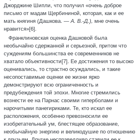
Джорджине Шипли, что получил «очень доброе
письмо от мадам Щербининой, которая, как и ее
мать княгиня (Дашкова. —
А. В.-Д.),
мне очень
нравится»[6].
Франклиновская оценка Дашковой была
необычайно сдержанной и серьезной, притом что
суждениям большинства ее современников не
хватало объективности[7]. Ее достижения то высоко
оценивались, то страстно осуждались, и такие
несопоставимые оценки ее жизни ярко
демонстрируют всю ограниченность и
предубеждения той эпохи. Многие стремились
вознести ее на Парнас своими гиперболами и
нарочитыми панегириками. Те, кто искал ее
расположения, особенно превозносили ее
изобретательный ум, блестящее образование,
необычайную энергию и великодушие по отношению
к друзьям. Другие несправедливо ставили ее к