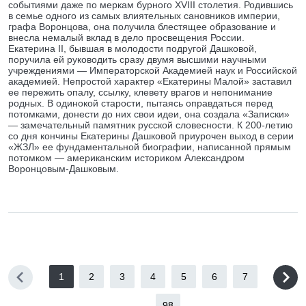
событиями даже по меркам бурного XVIII столетия. Родившись
в семье одного из самых влиятельных сановников империи,
графа Воронцова, она получила блестящее образование и
внесла немалый вклад в дело просвещения России.
Екатерина II, бывшая в молодости подругой Дашковой,
поручила ей руководить сразу двумя высшими научными
учреждениями — Императорской Академией наук и Российской
академией. Непростой характер «Екатерины Малой» заставил
ее пережить опалу, ссылку, клевету врагов и непонимание
родных. В одинокой старости, пытаясь оправдаться перед
потомками, донести до них свои идеи, она создала «Записки»
— замечательный памятник русской словесности. К 200-летию
со дня кончины Екатерины Дашковой приурочен выход в серии
«ЖЗЛ» ее фундаментальной биографии, написанной прямым
потомком — американским историком Александром
Воронцовым-Дашковым.
1
2
3
4
5
6
7
...
98