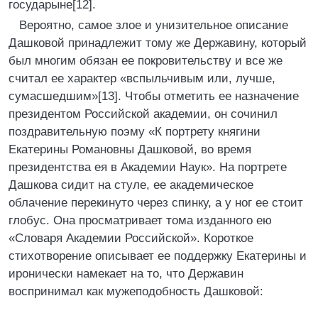
государыне[12].
Вероятно, самое злое и унизительное описание
Дашковой принадлежит тому же Державину, который
был многим обязан ее покровительству и все же
считал ее характер «вспыльчивым или, лучше,
сумасшедшим»[13]. Чтобы отметить ее назначение
президентом Российской академии, он сочинил
поздравительную поэму «К портрету княгини
Екатерины Романовны Дашковой, во время
президентства ея в Академии Наук». На портрете
Дашкова сидит на стуле, ее академическое
облачение перекинуто через спинку, а у ног ее стоит
глобус. Она просматривает тома изданного ею
«Словаря Академии Российской». Короткое
стихотворение описывает ее поддержку Екатерины и
иронически намекает на то, что Державин
воспринимал как мужеподобность Дашковой: