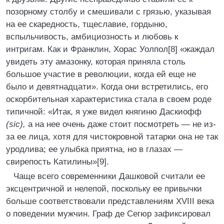
позорному столбу и смешивали с грязью, указывая
на ее скаредность, тщеславие, гордыню,
вспыльчивость, амбициозность и любовь к
интригам. Как и Франклин, Хорас Уолпол[8] «жаждал
увидеть эту амазонку, которая приняла столь
большое участие в революции, когда ей еще не
было и девятнадцати». Когда они встретились, его
оскорбительная характеристика стала в своем роде
типичной: «Итак, я уже видел княгиню Даскиофф
(sic),
а на нее очень даже стоит посмотреть — не из-
за ее лица, хотя для чистокровной татарки она не так
уродлива; ее улыбка приятна, но в глазах —
свирепость Катилины»[9].
Чаще всего современники Дашковой считали ее
эксцентричной и нелепой, поскольку ее привычки
больше соответствовали представлениям XVIII века
о поведении мужчин. Граф де Сегюр зафиксировал