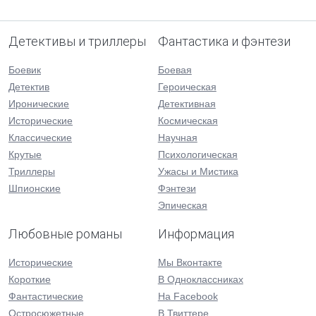
Детективы и триллеры
Фантастика и фэнтези
Боевик
Боевая
Детектив
Героическая
Иронические
Детективная
Исторические
Космическая
Классические
Научная
Крутые
Психологическая
Триллеры
Ужасы и Мистика
Шпионские
Фэнтези
Эпическая
Любовные романы
Информация
Исторические
Мы Вконтакте
Короткие
В Одноклассниках
Фантастические
На Facebook
Остросюжетные
В Твиттере