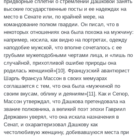
придворные сплетни о стремлении Дашковой занять
высокие государственные посты и ее надеждах на
место в Сенате или, по крайней мере, на
командование полком гвардии. Он писал, что в
некоторых отношениях она была похожа на мужчину:
например, носила, как видно на портретах, одежду
наподобие мужской, что вполне сочеталось с ее
грубыми мужеподобными чертами лица, и «лишь по
случайной, прихотливой ошибке природы она
родилась женщиной»[10]. Французский авантюрист
Шарль Франсуа Массон в своих мемуарах
соглашается с тем, что она была «мужчиной по
своим вкусам, облику и деяниям»[11]. Как и Сегюр,
Массон утверждал, что Дашкова претендовала на
звание полковника, а великий поэт эпохи Гавриил
Державин уверял, что она искала назначения в
Сенат, и охарактеризовал Дашкову как
честолюбивую женщину, добивавшуюся места при