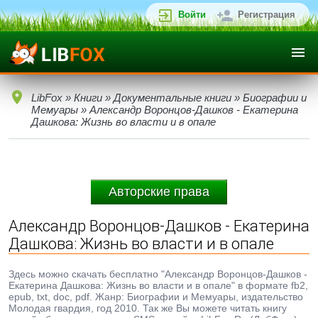
Войти
Регистрация
LibFox
»
Книги
»
Документальные книги
»
Биографии и
Мемуары
» Александр Воронцов-Дашков - Екатерина
Дашкова: Жизнь во власти и в опале
Авторские права
Александр Воронцов-Дашков - Екатерина
Дашкова: Жизнь во власти и в опале
Здесь можно скачать бесплатно "Александр Воронцов-Дашков -
Екатерина Дашкова: Жизнь во власти и в опале" в формате fb2,
epub, txt, doc, pdf. Жанр: Биографии и Мемуары, издательство
Молодая гвардия, год 2010. Так же Вы можете читать книгу