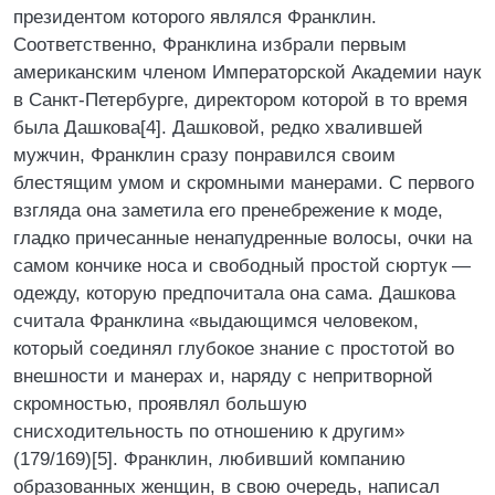
президентом которого являлся Франклин.
Соответственно, Франклина избрали первым
американским членом Императорской Академии наук
в Санкт-Петербурге, директором которой в то время
была Дашкова[4]. Дашковой, редко хвалившей
мужчин, Франклин сразу понравился своим
блестящим умом и скромными манерами. С первого
взгляда она заметила его пренебрежение к моде,
гладко причесанные ненапудренные волосы, очки на
самом кончике носа и свободный простой сюртук —
одежду, которую предпочитала она сама. Дашкова
считала Франклина «выдающимся человеком,
который соединял глубокое знание с простотой во
внешности и манерах и, наряду с непритворной
скромностью, проявлял большую
снисходительность по отношению к другим»
(179/169)[5]. Франклин, любивший компанию
образованных женщин, в свою очередь, написал