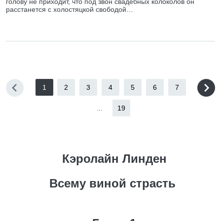
голову не приходит, что под звон свадебных колоколов он
расстанется с холостяцкой свободой…
1
2
3
4
5
6
7
...
19
Кэролайн Линден
Всему виной страсть