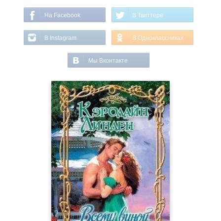
На Facebook
В Твиттере
В Instagram
В Одноклассниках
Мы Вконтакте