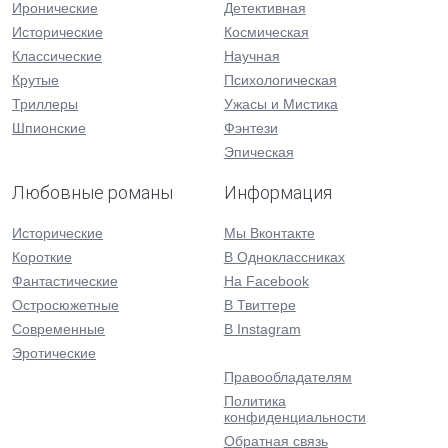
Иронические
Детективная
Исторические
Космическая
Классические
Научная
Крутые
Психологическая
Триллеры
Ужасы и Мистика
Шпионские
Фэнтези
Эпическая
Любовные романы
Информация
Исторические
Мы Вконтакте
Короткие
В Одноклассниках
Фантастические
На Facebook
Остросюжетные
В Твиттере
Современные
В Instagram
Эротические
Правообладателям
Политика
конфиденциальности
Обратная связь