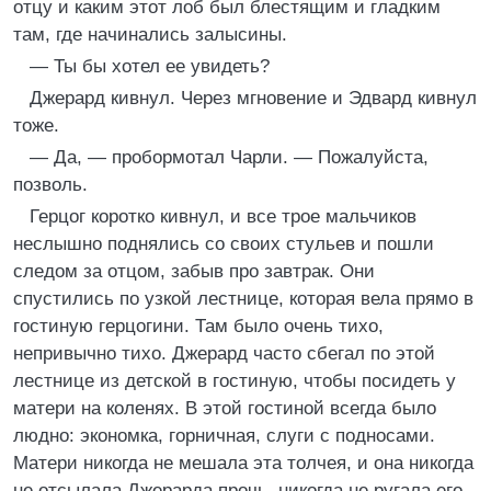
отцу и каким этот лоб был блестящим и гладким
там, где начинались залысины.
— Ты бы хотел ее увидеть?
Джерард кивнул. Через мгновение и Эдвард кивнул
тоже.
— Да, — пробормотал Чарли. — Пожалуйста,
позволь.
Герцог коротко кивнул, и все трое мальчиков
неслышно поднялись со своих стульев и пошли
следом за отцом, забыв про завтрак. Они
спустились по узкой лестнице, которая вела прямо в
гостиную герцогини. Там было очень тихо,
непривычно тихо. Джерард часто сбегал по этой
лестнице из детской в гостиную, чтобы посидеть у
матери на коленях. В этой гостиной всегда было
людно: экономка, горничная, слуги с подносами.
Матери никогда не мешала эта толчея, и она никогда
не отсылала Джерарда прочь, никогда не ругала его