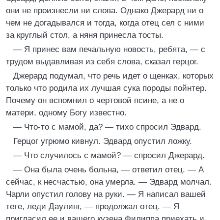
они не произнесли ни слова. Однако Джерард ни о
чем не догадывался и тогда, когда отец сел с ними
за круглый стол, а няня принесла тосты.
— Я принес вам печальную новость, ребята, — с
трудом выдавливая из себя слова, сказал герцог.
Джерард подумал, что речь идет о щенках, которых
только что родила их лучшая сука породы пойнтер.
Почему он вспомнил о чертовой псине, а не о
матери, одному Богу известно.
— Что-то с мамой, да? — тихо спросил Эдвард.
Герцог угрюмо кивнул. Эдвард опустил ложку.
— Что случилось с мамой? — спросил Джерард.
— Она была очень больна, — ответил отец. — А
сейчас, к несчастью, она умерла. — Эдвард молчал.
Чарли опустил голову на руки. — Я написал вашей
тете, леди Даулинг, — продолжал отец. — Я
пригласил ее и вашего кузена Филиппа приехать и