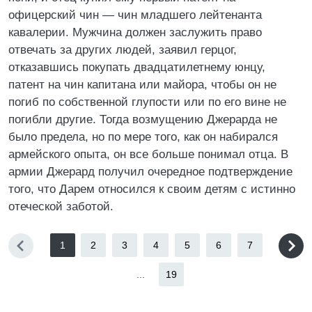
офицерский чин — чин младшего лейтенанта
кавалерии. Мужчина должен заслужить право
отвечать за других людей, заявил герцог,
отказавшись покупать двадцатилетнему юнцу,
патент на чин капитана или майора, чтобы он не
погиб по собственной глупости или по его вине не
погибли другие. Тогда возмущению Джерарда не
было предела, но по мере того, как он набирался
армейского опыта, он все больше понимал отца. В
армии Джерард получил очередное подтверждение
того, что Дарем относился к своим детям с истинно
отеческой заботой.
1
2
3
4
5
6
7
...
19