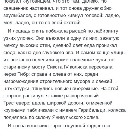
показал кнутовищем, что это там, далеко. Но
священник настаивал, и тот снова дружелюбно
заулыбался, с готовностью кивнул головой: ладно,
мол, ладно, он-то со всей охотой!
И лошадь опять побежала рысцой по лабиринту
узких улочек. Они въехали в одну из них, зажатую
между высоких стен, дневной свет едва проникал
сюда, как на дно глубокого рва. В самом конце улицы
их внезапно ослепили яркие солнечные лучи; по
старинному мосту Сикста IV коляска переехала
через Тибр; справа и слева от них, среди
нагромождения строительного мусора и свежей
штукатурки, тянулись новые набережные. На этой
стороне раскинулся также развороченный
Трастевере; вдоль широкой дороги, отмеченной
крупными табличками с именем Гарибальди, коляска
поднялась по склону Яникульского холма.
И снова извозчик с простодушной гордостью