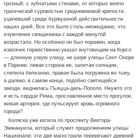
грозный, с зубчатыми стенами, от которых веяло
трагической суровостью средневековой крепости,
уцелевшей среди буржуазной действительности
наших дней. Все это было столь неожиданно, что
изумление священника с каждой минутой
возрастало. Но особенно он был поражен, когда
извозчик торжественно указал кнутовищем на Корсо
— длинную узкую улицу, не шире улицы Сент-Оноре
в Париже: левая сторона ее, залитая солнцем,
слепила белизною, правая была погружена во тьму,
а далеко, в самом конце, подобно светящейся
звезде, виднелась Пьяцца-дель-Пополо. Неужто это
и есть сердце Рима, прославленное место прогулок,
живая артерия, где пульсирует кровь огромного
города?
Коляска уже катила по проспекту Виктора-
Эммануила, который служит продолжением улицы
Национале; эти две магистрали перерезают древний