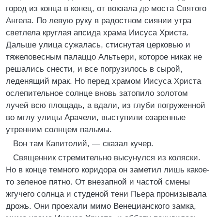
город из конца в конец, от вокзала до моста Святого
Ангела. По левую руку в радостном сиянии утра
светлела круглая апсида храма Иисуса Христа.
Дальше улица сужалась, стиснутая церковью и
тяжеловесным палаццо Альтьери, которое никак не
решались снести, и все погрузилось в сырой,
леденящий мрак. Но перед храмом Иисуса Христа
ослепительное солнце вновь затопило золотом
лучей всю площадь, а вдали, из глуби погруженной
во мглу улицы Арачели, выступили озаренные
утренним солнцем пальмы.
Вон там Капитолий, — сказал кучер.
Священник стремительно высунулся из коляски.
Но в конце темного коридора он заметил лишь какое-
то зеленое пятно. От внезапной и частой смены
жгучего солнца и студеной тени Пьера пронизывала
дрожь. Они проехали мимо Венецианского замка,