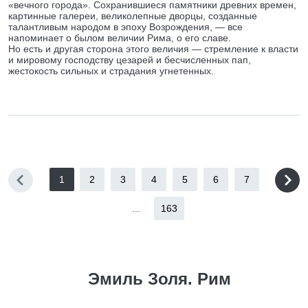
«вечного города». Сохранившиеся памятники древних времен,
картинные галереи, великолепные дворцы, созданные
талантливым народом в эпоху Возрождения, — все
напоминает о былом величии Рима, о его славе.
Но есть и другая сторона этого величия — стремление к власти
и мировому господству цезарей и бесчисленных пап,
жестокость сильных и страдания угнетенных.
1
2
3
4
5
6
7
...
163
Эмиль Золя. Рим