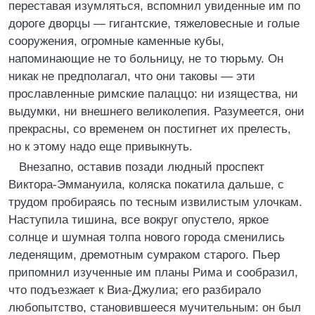
переставая изумляться, вспомнил увиденные им по
дороге дворцы — гигантские, тяжеловесные и голые
сооружения, огромные каменные кубы,
напоминающие не то больницу, не то тюрьму. Он
никак не предполагал, что они таковы — эти
прославленные римские палаццо: ни изящества, ни
выдумки, ни внешнего великолепия. Разумеется, они
прекрасны, со временем он постигнет их прелесть,
но к этому надо еще привыкнуть.
Внезапно, оставив позади людный проспект
Виктора-Эммануила, коляска покатила дальше, с
трудом пробираясь по тесным извилистым улочкам.
Наступила тишина, все вокруг опустело, яркое
солнце и шумная толпа нового города сменились
леденящим, дремотным сумраком старого. Пьер
припомнил изученные им планы Рима и сообразил,
что подъезжает к Виа-Джулиа; его разбирало
любопытство, становившееся мучительным: он был