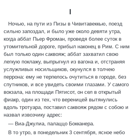
I
Ночью, на пути из Пизы в Чивитавеккью, поезд
сильно запоздал, и было уже около девяти утра,
когда аббат Пьер Фроман, проведя более суток в
утомительной дороге, прибыл наконец в Рим. С ним
был только один саквояж; аббат захватил свою
легкую поклажу, выпрыгнул из вагона и, отстраняя
услужливых носильщиков, окунулся в толчею
перрона: ему не терпелось очутиться в городе, без
спутников, и все увидеть своими глазами. У самого
вокзала, на площади Пятисот, он сел в открытый
фиакр, один из тех, что вереницей вытянулись
вдоль тротуара, поставил саквояж рядом с собою и
назвал извозчику адрес:
— Виа-Джулиа, палаццо Бокканера.
В то утро, в понедельник 3 сентября, ясное небо