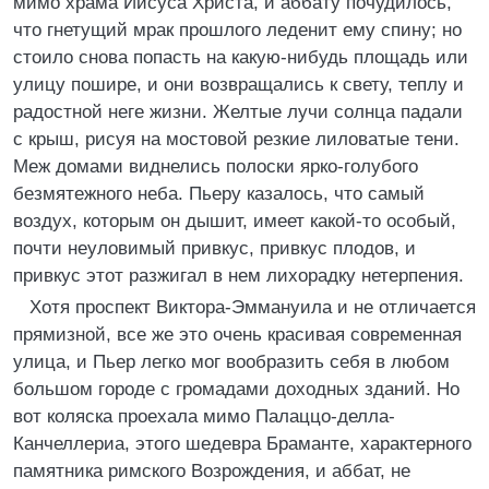
мимо храма Иисуса Христа, и аббату почудилось,
что гнетущий мрак прошлого леденит ему спину; но
стоило снова попасть на какую-нибудь площадь или
улицу пошире, и они возвращались к свету, теплу и
радостной неге жизни. Желтые лучи солнца падали
с крыш, рисуя на мостовой резкие лиловатые тени.
Меж домами виднелись полоски ярко-голубого
безмятежного неба. Пьеру казалось, что самый
воздух, которым он дышит, имеет какой-то особый,
почти неуловимый привкус, привкус плодов, и
привкус этот разжигал в нем лихорадку нетерпения.
Хотя проспект Виктора-Эммануила и не отличается
прямизной, все же это очень красивая современная
улица, и Пьер легко мог вообразить себя в любом
большом городе с громадами доходных зданий. Но
вот коляска проехала мимо Палаццо-делла-
Канчеллериа, этого шедевра Браманте, характерного
памятника римского Возрождения, и аббат, не