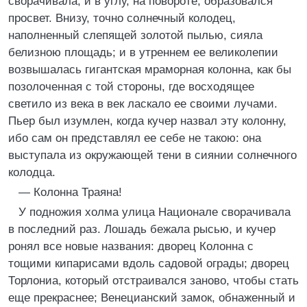
сворачивала, и в углу, на повороте, образовался
просвет. Внизу, точно солнечный колодец,
наполненный слепящей золотой пылью, сияла
белизною площадь; и в утреннем ее великолепии
возвышалась гигантская мраморная колонна, как бы
позолоченная с той стороны, где восходящее
светило из века в век ласкало ее своими лучами.
Пьер был изумлен, когда кучер назвал эту колонну,
ибо сам он представлял ее себе не такою: она
выступала из окружающей тени в сиянии солнечного
колодца.
— Колонна Траяна!
У подножия холма улица Национале сворачивала
в последний раз. Лошадь бежала рысью, и кучер
ронял все новые названия: дворец Колонна с
тощими кипарисами вдоль садовой ограды; дворец
Торлониа, который отстраивался заново, чтобы стать
еще прекраснее; Венецианский замок, обнаженный и