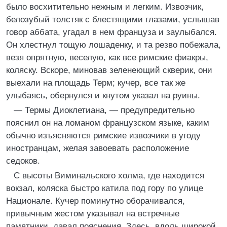
было восхитительно нежным и легким. Извозчик,
белозубый толстяк с блестящими глазами, услышав
говор аббата, угадал в нем француза и заулыбался.
Он хлестнул тощую лошаденку, и та резво побежала,
везя опрятную, веселую, как все римские фиакры,
коляску. Вскоре, миновав зеленеющий скверик, они
выехали на площадь Терм; кучер, все так же
улыбаясь, обернулся и кнутом указал на руины.
— Термы Диоклетиана, — предупредительно
пояснил он на ломаном французском языке, каким
обычно изъясняются римские извозчики в угоду
иностранцам, желая завоевать расположение
седоков.
С высоты Виминальского холма, где находится
вокзал, коляска быстро катила под гору по улице
Национале. Кучер поминутно оборачивался,
привычным жестом указывал на встречные
памятники, давал пояснения. Здесь, вдоль широкой