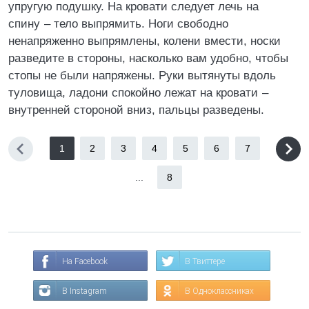
упругую подушку. На кровати следует лечь на
спину – тело выпрямить. Ноги свободно
ненапряженно выпрямлены, колени вмести, носки
разведите в стороны, насколько вам удобно, чтобы
стопы не были напряжены. Руки вытянуты вдоль
туловища, ладони спокойно лежат на кровати –
внутренней стороной вниз, пальцы разведены.
1
2
3
4
5
6
7
...
8
На Facebook
В Твиттере
В Instagram
В Одноклассниках