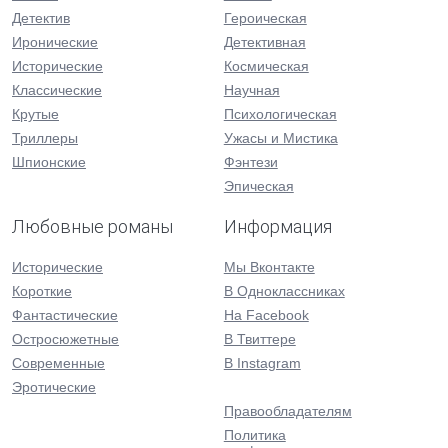
Детектив
Героическая
Иронические
Детективная
Исторические
Космическая
Классические
Научная
Крутые
Психологическая
Триллеры
Ужасы и Мистика
Шпионские
Фэнтези
Эпическая
Любовные романы
Информация
Исторические
Мы Вконтакте
Короткие
В Одноклассниках
Фантастические
На Facebook
Остросюжетные
В Твиттере
Современные
В Instagram
Эротические
Правообладателям
Политика