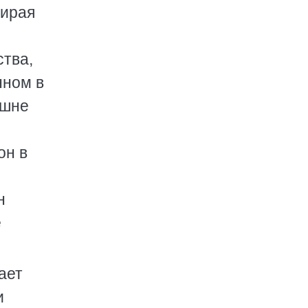
мирая
ства,
нном в
ешне
он в
н
е
ает
и