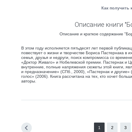
Как получить 
Описание книги "Б
Описание и краткое содержание "Бор
В этом году исполняется пятьдесят лет первой публика
повествует о жизни и творчестве Бориса Пастернака в и
семья, друзья и недруги, поиск компромисса со времен
«Доктор Живаго» и Нобелевской премии. Пастернак и Цв
внутренние, полные напряжения сюжеты этой книги, я
и предназначение» (СПб., 2000), «Пастернак и другие»
голос» (2006). Книга рассчитана на тех, кто хочет боль
авторы.
1
2
3