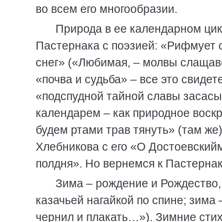
во всем его многообразии.
Природа в ее календарном цик
Пастернака с поэзией: «Рифмует 
снег» («Любимая, – молвы слащаво
«почва и судьба» – все это свидет
«подспудной тайной славы засас
календарем – как природное воскр
будем ртами трав тянуть» (там же)
Хлебникова с его «О Достоевский
полдня». Но вернемся к Пастернаку
Зима – рождение и Рождество, 
казачьей нагайкой по спине; зима
чернил и плакать…»). Зимние стих