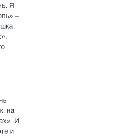
нь. Я
рпь» –
ушка,
х»,
го
нь
к, на
ах». И
оте и