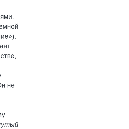
иями,
Земной
ие»).
ант
стве,
у
Он не
му
нутый