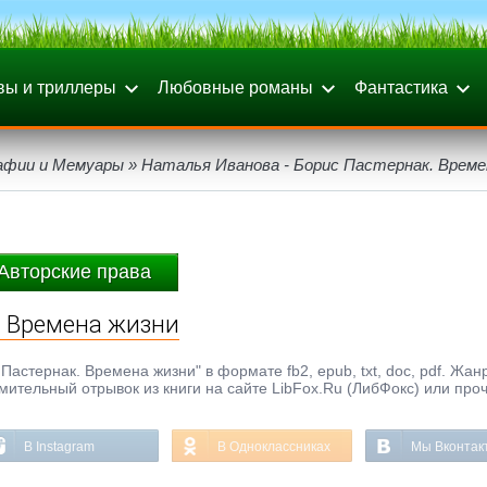
вы и триллеры
Любовные романы
Фантастика
афии и Мемуары
» Наталья Иванова - Борис Пастернак. Време
Авторские права
. Времена жизни
Пастернак. Времена жизни" в формате fb2, epub, txt, doc, pdf. Жан
ительный отрывок из книги на сайте LibFox.Ru (ЛибФокс) или про
В Instagram
В Одноклассниках
Мы Вконтак