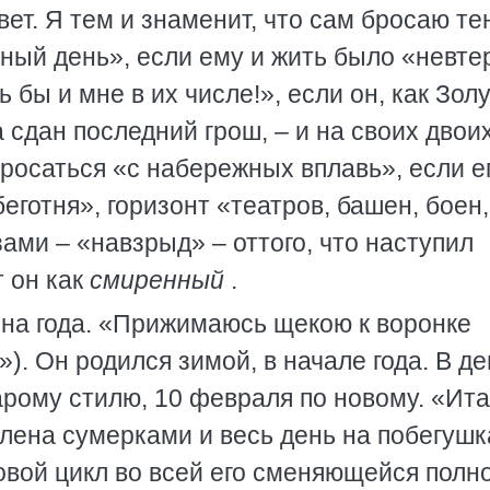
вет. Я тем и знаменит, что сам бросаю те
ьный день», если ему и жить было «невте
 бы и мне в их числе!», если он, как Зол
а сдан последний грош, – и на своих двои
бросаться «с набережных вплавь», если е
беготня», горизонт «театров, башен, боен,
зами – «навзрыд» – оттого, что наступил
т он как
смиренный
.
ена года. «Прижимаюсь щекою к воронке
»). Он родился зимой, в начале года. В де
арому стилю, 10 февраля по новому. «Ита
блена сумерками и весь день на побегушк
довой цикл во всей его сменяющейся полн