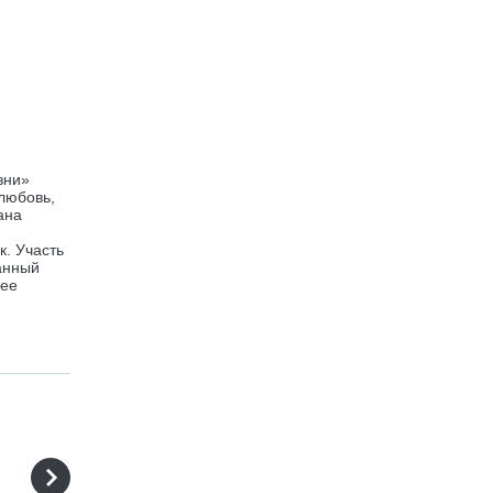
зни»
 любовь,
ана
. Участь
ванный
 ее