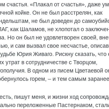
м счастья. «Плакал от счастья», даже у
чной койке. Он не был расстрелян, как
Мандельштам, не был доведен до самоубий
ЛАГ, как Шаламов, не хлопотал о заключе
ва. Но он был не удовлетворен своей, вн
ью, и сам вызвал свое несчастье, описав
удьбе Юрия Живаго. Рискну сказать, что 
их утрат в сотрудничестве с Творцом,
ополучия. В одном из писем Цветаевой о
 обернулось горем, – и тем самым заране
весть, пишут меня, и жизни ход сопровожд
ниально переложенные Пастернаком, стал