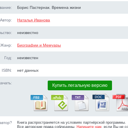
вание:
Борис Пастернак. Времена жизни
Автор:
Наталья Иванова
ьство:
неизвестно
Жанр:
Биографии и Мемуары
Год:
неизвестен
ISBN:
нет данных
ачать:
Купить легальную версию
автор?
Книга распространяется на условиях партнёрской программы.
Все авторские права соблюдены.
Напишите нам
, если Вы не с