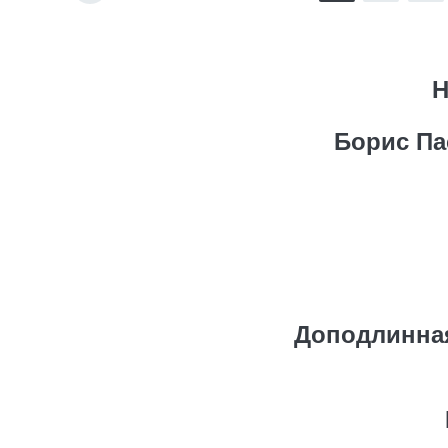
Н
Борис Па
Доподлинная