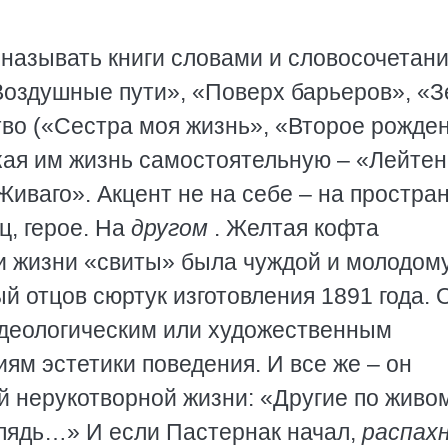
называть книги словами и словосочетан
Воздушные пути», «Поверх барьеров», «
тво («Сестра моя жизнь», «Второе рожден
ая им жизнь самостоятельную – «Лейтен
иваго». Акцент не на себе – на простран
ц, герое. На
другом
. Желтая кофта
 и жизни «свиты» была чуждой и молодом
 отцов сюртук изготовления 1891 года. 
идеологическим или художественным
ям эстетики поведения. И все же – он
й нерукотворной жизни: «Другие по живо
 пядь…» И если Пастернак начал,
распах