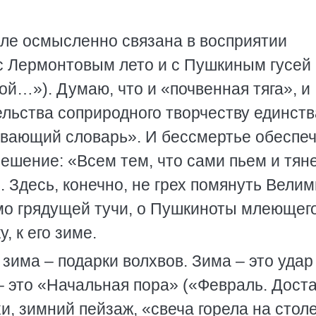
ле осмысленно связана в восприятии
с Лермонтовым лето и с Пушкиным гусей
й…»). Думаю, что и «почвенная тяга», и
ельства соприродного творчеству единств
ывающий словарь». И бессмертье обеспе
ешение: «Всем тем, что сами пьем и тян
. Здесь, конечно, не грех помянуть Вели
мо грядущей тучи, о Пушкиноты млеющег
, к его зиме.
зима – подарки волхвов. Зима – это удар
 – это «Начальная пора» («Февраль. Дост
и, зимний пейзаж, «свеча горела на стол