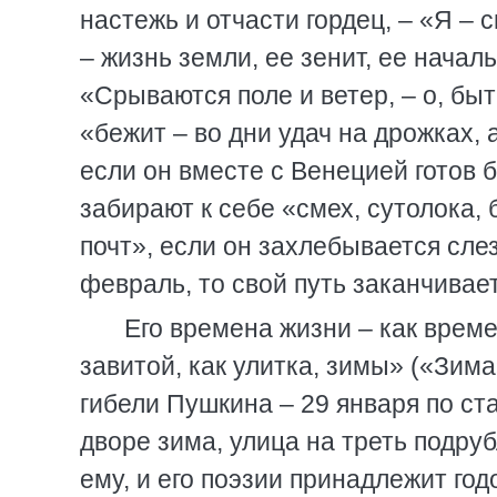
настежь и отчасти гордец, – «Я – с
– жизнь земли, ее зенит, ее начал
«Срываются поле и ветер, – о, быть
«бежит – во дни удач на дрожках, 
если он вместе с Венецией готов 
забирают к себе «смех, сутолока, 
почт», если он захлебывается сле
февраль, то свой путь заканчивае
Его времена жизни – как врем
завитой, как улитка, зимы» («Зима
гибели Пушкина – 29 января по ст
дворе зима, улица на треть подру
ему, и его поэзии принадлежит го