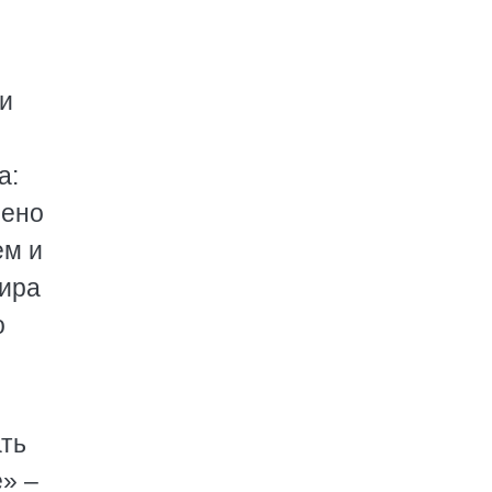
 и
а:
чено
ем и
мира
о
ать
е» –