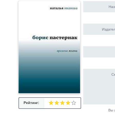
Наз
Издател
Ск
Рейтинг:
Вы 