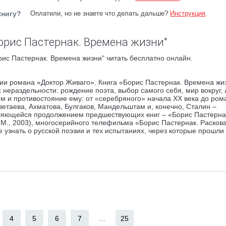
книгу?
Оплатили, но не знаете что делать дальше?
Инструкция
.
орис Пастернак. Времена жизни"
ис Пастернак. Времена жизни" читать бесплатно онлайн.
ции романа «Доктор Живаго». Книга «Борис Пастернак. Времена жи
х нераздельности: рождение поэта, выбор самого себя, мир вокруг,
ем и противостояние ему: от «серебряного» начала XX века до ром
етаева, Ахматова, Булгаков, Мандельштам и, конечно, Сталин –
вляющейся продолжением предшествующих книг – «Борис Пастернак
 (М., 2003), многосерийного телефильма «Борис Пастернак. Раско
ше узнать о русской поэзии и тех испытаниях, через которые прошли
4
5
6
7
...
25