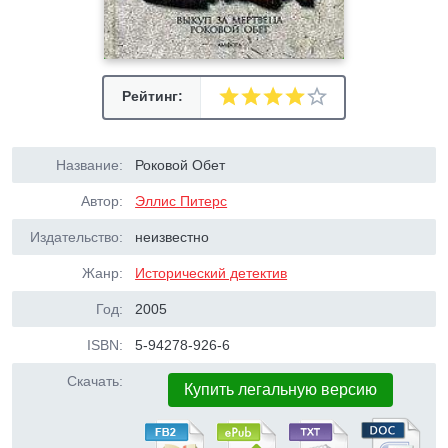
Рейтинг:
Название:
Роковой Обет
Автор:
Эллис Питерс
Издательство:
неизвестно
Жанр:
Исторический детектив
Год:
2005
ISBN:
5-94278-926-6
Скачать:
Купить легальную версию