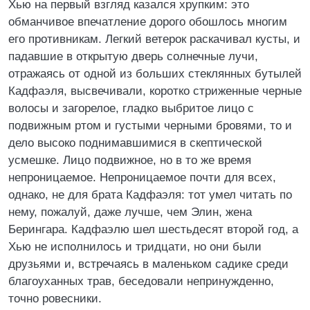
Хью на первый взгляд казался хрупким: это
обманчивое впечатление дорого обошлось многим
его противникам. Легкий ветерок раскачивал кусты, и
падавшие в открытую дверь солнечные лучи,
отражаясь от одной из больших стеклянных бутылей
Кадфаэля, высвечивали, коротко стриженные черные
волосы и загорелое, гладко выбритое лицо с
подвижным ртом и густыми черными бровями, то и
дело высоко поднимавшимися в скептической
усмешке. Лицо подвижное, но в то же время
непроницаемое. Непроницаемое почти для всех,
однако, не для брата Кадфаэля: тот умел читать по
нему, пожалуй, даже лучше, чем Элин, жена
Берингара. Кадфаэлю шел шестьдесят второй год, а
Хью не исполнилось и тридцати, но они были
друзьями и, встречаясь в маленьком садике среди
благоуханных трав, беседовали непринужденно,
точно ровесники.