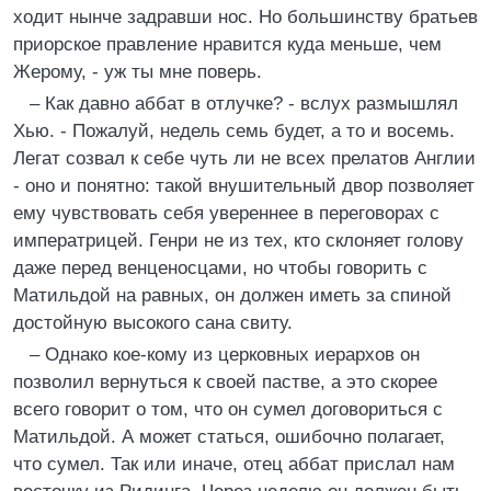
ходит нынче задравши нос. Но большинству братьев
приорское правление нравится куда меньше, чем
Жерому, - уж ты мне поверь.
– Как давно аббат в отлучке? - вслух размышлял
Хью. - Пожалуй, недель семь будет, а то и восемь.
Легат созвал к себе чуть ли не всех прелатов Англии
- оно и понятно: такой внушительный двор позволяет
ему чувствовать себя увереннее в переговорах с
императрицей. Генри не из тех, кто склоняет голову
даже перед венценосцами, но чтобы говорить с
Матильдой на равных, он должен иметь за спиной
достойную высокого сана свиту.
– Однако кое-кому из церковных иерархов он
позволил вернуться к своей пастве, а это скорее
всего говорит о том, что он сумел договориться с
Матильдой. А может статься, ошибочно полагает,
что сумел. Так или иначе, отец аббат прислал нам