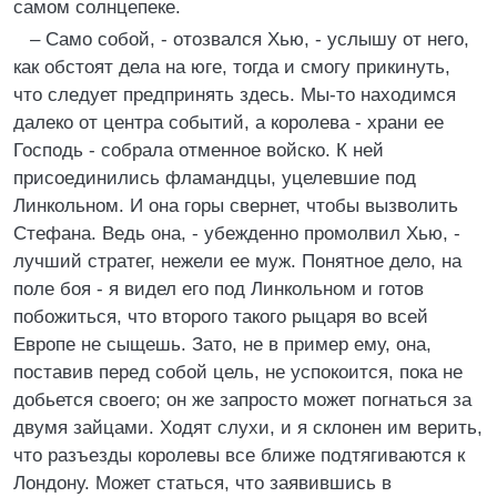
самом солнцепеке.
– Само собой, - отозвался Хью, - услышу от него,
как обстоят дела на юге, тогда и смогу прикинуть,
что следует предпринять здесь. Мы-то находимся
далеко от центра событий, а королева - храни ее
Господь - собрала отменное войско. К ней
присоединились фламандцы, уцелевшие под
Линкольном. И она горы свернет, чтобы вызволить
Стефана. Ведь она, - убежденно промолвил Хью, -
лучший стратег, нежели ее муж. Понятное дело, на
поле боя - я видел его под Линкольном и готов
побожиться, что второго такого рыцаря во всей
Европе не сыщешь. Зато, не в пример ему, она,
поставив перед собой цель, не успокоится, пока не
добьется своего; он же запросто может погнаться за
двумя зайцами. Ходят слухи, и я склонен им верить,
что разъезды королевы все ближе подтягиваются к
Лондону. Может статься, что заявившись в