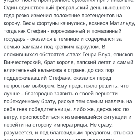
Один-единственный февральский день нынешнего
года резко изменил положение претендентов на
корону. Весы фортуны качнулись, вознеся Матильду,
тогда как Стефан - коронованный и помазанный
государь - оказался в темнице и содержался за
семью замками под крепким караулом. В
сложившихся обстоятельствах Генри Блуа, епископ
Винчестерский, брат короля, папский легат и самый
влиятельный вельможа в стране, до сих пор
поддерживавший Стефана, оказался перед
непростым выбором. Ему предстояло решить, что
лучше - благородно заявить о своей верности
побежденному брату, рискуя тем самым навлечь на
себя гнев победительницы, либо же, держа нос по
ветру, приспособиться к изменившейся ситуации и
перейти на сторону императрицы. Не сразу,
разумеется, и под благовидным предлогом, отыскав