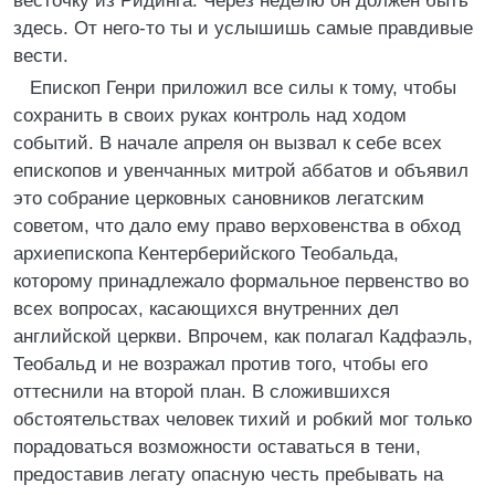
весточку из Ридинга. Через неделю он должен быть
здесь. От него-то ты и услышишь самые правдивые
вести.
Епископ Генри приложил все силы к тому, чтобы
сохранить в своих руках контроль над ходом
событий. В начале апреля он вызвал к себе всех
епископов и увенчанных митрой аббатов и объявил
это собрание церковных сановников легатским
советом, что дало ему право верховенства в обход
архиепископа Кентерберийского Теобальда,
которому принадлежало формальное первенство во
всех вопросах, касающихся внутренних дел
английской церкви. Впрочем, как полагал Кадфаэль,
Теобальд и не возражал против того, чтобы его
оттеснили на второй план. В сложившихся
обстоятельствах человек тихий и робкий мог только
порадоваться возможности оставаться в тени,
предоставив легату опасную честь пребывать на