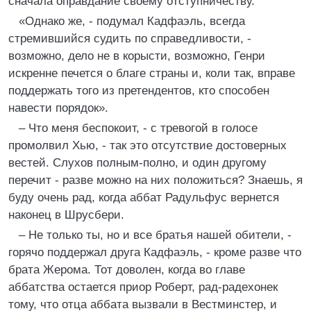
сначала оправдание своему отступничеству.
«Однако же, - подумал Кадфаэль, всегда
стремившийся судить по справедливости, -
возможно, дело не в корысти, возможно, Генри
искренне печется о благе страны и, коли так, вправе
поддержать того из претендентов, кто способен
навести порядок».
– Что меня беспокоит, - с тревогой в голосе
промолвил Хью, - так это отсутствие достоверных
вестей. Слухов полным-полно, и один другому
перечит - разве можно на них положиться? Знаешь, я
буду очень рад, когда аббат Радульфус вернется
наконец в Шрусбери.
– Не только ты, но и все братья нашей обители, -
горячо поддержал друга Кадфаэль, - кроме разве что
брата Жерома. Тот доволен, когда во главе
аббатства остается приор Роберт, рад-радехонек
тому, что отца аббата вызвали в Вестминстер, и