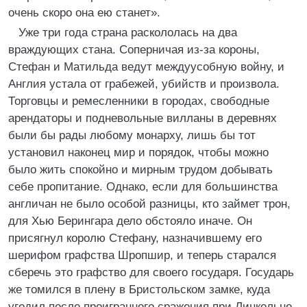
очень скоро она ею станет».
Уже три года страна раскололась на два
враждующих стана. Соперничая из-за короны,
Стефан и Матильда ведут междуусобную войну, и
Англия устала от грабежей, убийств и произвола.
Торговцы и ремесленники в городах, свободные
арендаторы и подневольные вилланы в деревнях
были бы рады любому монарху, лишь бы тот
установил наконец мир и порядок, чтобы можно
было жить спокойно и мирным трудом добывать
себе пропитание. Однако, если для большинства
англичан не было особой разницы, кто займет трон,
для Хью Берингара дело обстояло иначе. Он
присягнул королю Стефану, назначившему его
шерифом графства Шропшир, и теперь старался
сберечь это графство для своего государя. Государь
же томился в плену в Бристольском замке, куда
угодил после проигранного сражения при Линкольне.