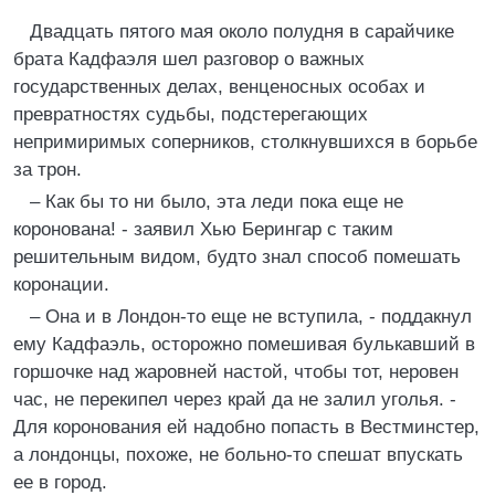
Двадцать пятого мая около полудня в сарайчике
брата Кадфаэля шел разговор о важных
государственных делах, венценосных особах и
превратностях судьбы, подстерегающих
непримиримых соперников, столкнувшихся в борьбе
за трон.
– Как бы то ни было, эта леди пока еще не
коронована! - заявил Хью Берингар с таким
решительным видом, будто знал способ помешать
коронации.
– Она и в Лондон-то еще не вступила, - поддакнул
ему Кадфаэль, осторожно помешивая булькавший в
горшочке над жаровней настой, чтобы тот, неровен
час, не перекипел через край да не залил уголья. -
Для коронования ей надобно попасть в Вестминстер,
а лондонцы, похоже, не больно-то спешат впускать
ее в город.