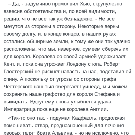
– Да, - задумчиво промолвил Хью, скрупулезно
взвесив обстоятельства и, по всей видимости,
решив, что не все так уж безнадежно. - Не все
мечутся из стороны в сторону. Некоторые верны
своему долгу, и, в конце концов, в наших руках
остались обширные земли, к тому же они так удачно
расположены, что мы, наверное, сумеем сберечь их
для короля. Королева со своей армией удерживает
Кент, и, пока она угрожает Лондону с юга, Роберт
Глостерский не рискнет напасть на нас, подставив ей
спину. А поскольку от угрозы со стороны графа
Честерского наш тыл оберегает Гуинедд, мы можем
сохранять наше графство для короля Стефана и
выжидать. Вдруг ему снова улыбнется удача.
Императрица пока еще не королева Англии.
«Так-то оно так, - подумал Кадфаэль, продолжая
помешивать отвар, предназначенный для лечения
хворых телят брата Альвина, - но не исключено, что