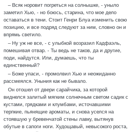
– Всяк норовит погреться на солнышке, - уныло
заметил Хью, - но боюсь, старина, что мое дело
оставаться в тени. Стоит Генри Блуа изменить свою
позицию, и все подряд следуют за ним, словно он и
впрямь светило.
– Ну уж не все, - с улыбкой возразил Кадфаэль,
помешивая отвар. - Ты ведь не таков, да и другие,
поди, найдутся. Или, думаешь, что ты
единственный?
– Боже упаси, - промолвил Хью и неожиданно
рассмеялся. Уныния как не бывало.
Он отошел от двери сарайчика, за которой
виднелся залитый мягким солнечным светом садик с
кустами, грядками и клумбами, источавшими
терпкие, пьянящие ароматы, и снова уселся на
стоявшую у бревенчатой стены лавку, вытянув
обутые в сапоги ноги. Худощавый, невысокого роста,