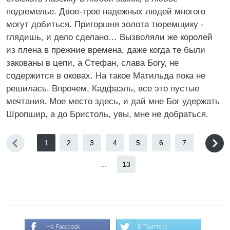
подземелье. Двое-трое надежных людей многого
могут добиться. Пригоршня золота тюремщику -
глядишь, и дело сделано… Вызволяли же королей
из плена в прежние времена, даже когда те были
закованы в цепи, а Стефан, слава Богу, не
содержится в оковах. На такое Матильда пока не
решилась. Впрочем, Кадфаэль, все это пустые
мечтания. Мое место здесь, и дай мне Бог удержать
Шропшир, а до Бристоль, увы, мне не добраться.
1
2
3
4
5
6
7
...
13
На Facebook
В Твиттере