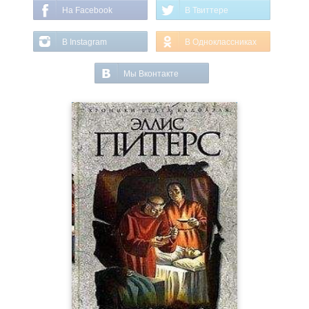
На Facebook
В Твиттере
В Instagram
В Одноклассниках
Мы Вконтакте