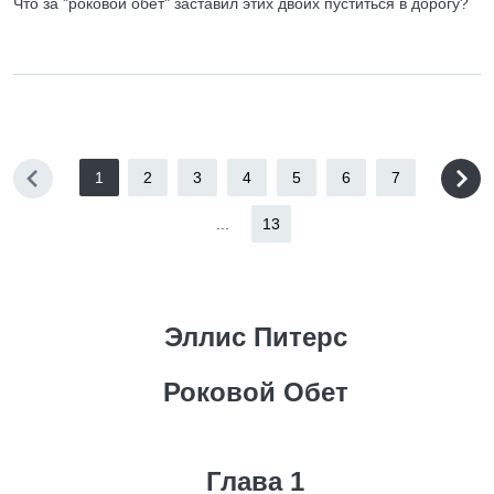
Что за "роковой обет" заставил этих двоих пуститься в дорогу?
1
2
3
4
5
6
7
...
13
Эллис Питерс
Роковой Обет
Глава 1