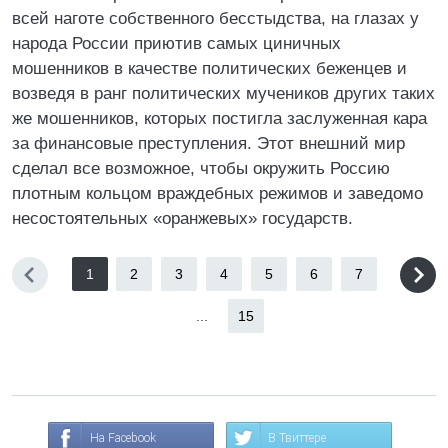
всей наготе собственного бесстыдства, на глазах у
народа России приютив самых циничных
мошенников в качестве политических беженцев и
возведя в ранг политических мучеников других таких
же мошенников, которых постигла заслуженная кара
за финансовые преступления. Этот внешний мир
сделал все возможное, чтобы окружить Россию
плотным кольцом враждебных режимов и заведомо
несостоятельных «оранжевых» государств.
1
2
3
4
5
6
7
...
15
На Facebook
В Твиттере