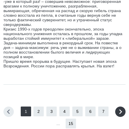
-уже в который раз! – совершив невозможное: приговоренная
врагами к полному уничтожению, разграбленная,
вымирающая, обреченная на распад и скорую гибель страна
словно восстала из пепла, в считаные годы вернув себе не
только фактический суверенитет, но и утраченный статус
сверхдержавы.
Кризис 1990-х годов преодолен окончательно, эпоха
национального унижения осталась в прошлом, за годы упадка
выработан стойкий иммунитет к «либеральной» заразе.
Задача-минимум выполнена в рекордный срок. На повестке
дня – задача-максимум: речь уже не о выживании страны, а о
полном восстановлении былого величия и лидирующих
позиций в мире.
Пришло время прорыва в будущее. Наступает новая эпоха
Возрождения. России пора расправлять крылья. На взлет!
1
2
3
4
5
6
7
...
15