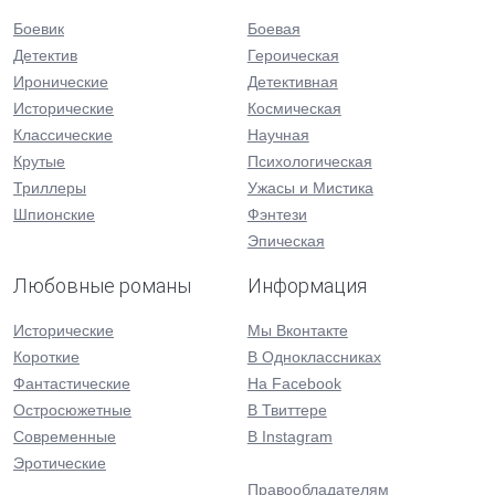
Боевик
Боевая
Детектив
Героическая
Иронические
Детективная
Исторические
Космическая
Классические
Научная
Крутые
Психологическая
Триллеры
Ужасы и Мистика
Шпионские
Фэнтези
Эпическая
Любовные романы
Информация
Исторические
Мы Вконтакте
Короткие
В Одноклассниках
Фантастические
На Facebook
Остросюжетные
В Твиттере
Современные
В Instagram
Эротические
Правообладателям