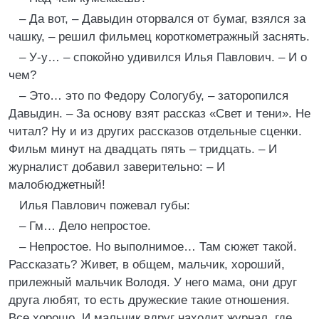
– Да вот, – Давыдин оторвался от бумаг, взялся за
чашку, – решил фильмец короткометражный заснять.
– У-у… – спокойно удивился Илья Павлович. – И о
чем?
– Это… это по Федору Сологубу, – заторопился
Давыдин. – За основу взят рассказ «Свет и тени». Не
читал? Ну и из других рассказов отдельные сценки.
Фильм минут на двадцать пять – тридцать. – И
журналист добавил заверительно: – И
малобюджетный!
Илья Павлович пожевал губы:
– Гм… Дело непростое.
– Непростое. Но выполнимое… Там сюжет такой.
Рассказать? Живет, в общем, мальчик, хороший,
прилежный мальчик Володя. У него мама, они друг
друга любят, то есть дружеские такие отношения.
Все хорошо. И мальчик вдруг находит журнал, где