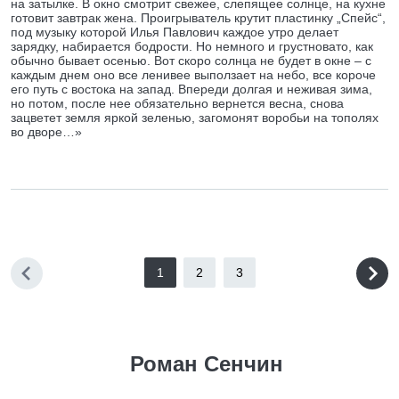
на затылке. В окно смотрит свежее, слепящее солнце, на кухне
готовит завтрак жена. Проигрыватель крутит пластинку „Спейс“,
под музыку которой Илья Павлович каждое утро делает
зарядку, набирается бодрости. Но немного и грустновато, как
обычно бывает осенью. Вот скоро солнца не будет в окне – с
каждым днем оно все ленивее выползает на небо, все короче
его путь с востока на запад. Впереди долгая и неживая зима,
но потом, после нее обязательно вернется весна, снова
зацветет земля яркой зеленью, загомонят воробьи на тополях
во дворе…»
1
2
3
Роман Сенчин