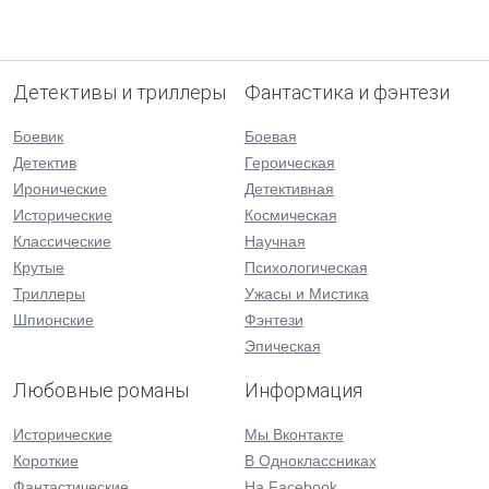
Детективы и триллеры
Фантастика и фэнтези
Боевик
Боевая
Детектив
Героическая
Иронические
Детективная
Исторические
Космическая
Классические
Научная
Крутые
Психологическая
Триллеры
Ужасы и Мистика
Шпионские
Фэнтези
Эпическая
Любовные романы
Информация
Исторические
Мы Вконтакте
Короткие
В Одноклассниках
Фантастические
На Facebook