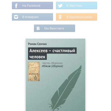
На Facebook
В Твиттере
В Instagram
В Одноклассниках
Мы Вконтакте