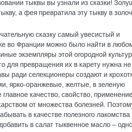
вовании тыквы вы узнали из сказки! Золу
ыкву, а фея превратила эту тыкву в золо
чательную сказку самый увесистый и
еке во Франции можно было найти в любо
я иные экземпляры этой огородной культу
о для превращения их в карету нужна не
бавы ради селекционеры создают и крохо
ми, ярко-оранжевые, желтые, в зеленую
е главное качество, свойство, применени
карством от множества болезней. Поэтом
забывать в качестве полезного лакомства
добавить в салат тыквенное масло – одно