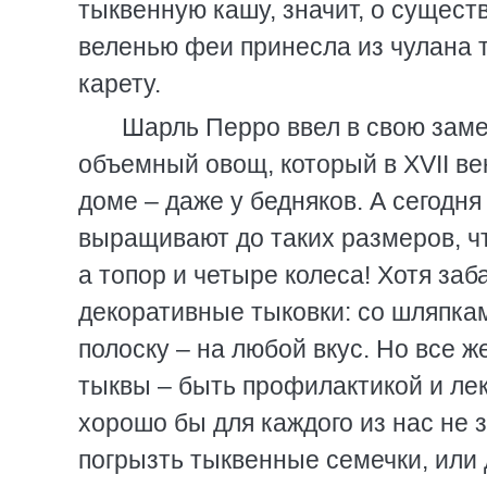
тыквенную кашу, значит, о сущест
веленью феи принесла из чулана т
карету.
Шарль Перро ввел в свою заме
объемный овощ, который в XVII в
доме – даже у бедняков. А сегодн
выращивают до таких размеров, чт
а топор и четыре колеса! Хотя за
декоративные тыковки: со шляпка
полоску – на любой вкус. Но все ж
тыквы – быть профилактикой и ле
хорошо бы для каждого из нас не 
погрызть тыквенные семечки, или 