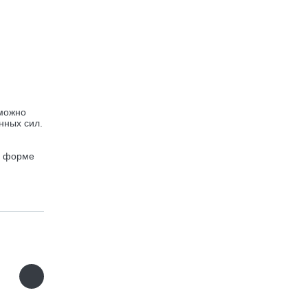
 можно
нных сил.
й форме