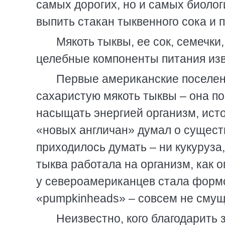
самых дорогих, но и самых биоло
выпить стакан тыквенного сока и 
Мякоть тыквы, ее сок, семечки
целебные компоненты питания изв
Первые американские поселен
сахаристую мякоть тыквы – она п
насыщать энергией организм, ист
«новых англичан» думал о сущест
приходилось думать – ни кукуруза,
тыква работала на организм, как 
у североамериканцев стала формо
«pumpkinheads» – совсем не сму
Неизвестно, кого благодарить