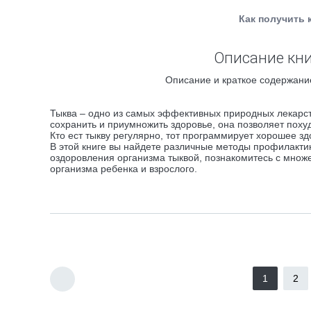
Как получить 
Описание кни
Описание и краткое содержание
Тыква – одно из самых эффективных природных лекарст
сохранить и приумножить здоровье, она позволяет похуд
Кто ест тыкву регулярно, тот программирует хорошее зд
В этой книге вы найдете различные методы профилакти
оздоровления организма тыквой, познакомитесь с мно
организма ребенка и взрослого.
1
2