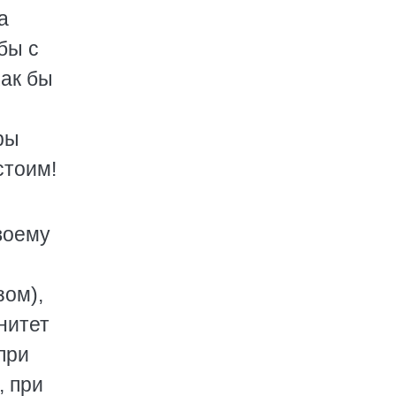
а
бы с
как бы
ры
стоим!
воему
зом),
нитет
при
, при