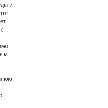
уды и
Этот
ет
 с
оме
ным
ишнюю
о