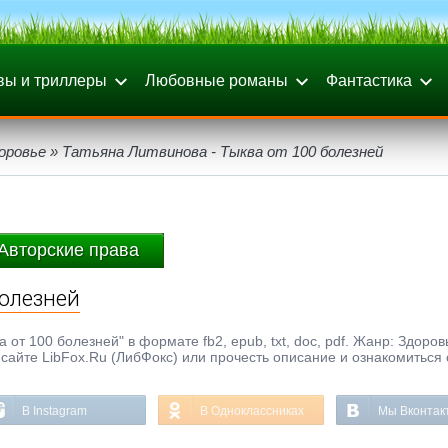
вы и триллеры
Любовные романы
Фантастика
оровье
» Татьяна Литвинова - Тыква от 100 болезней
Авторские права
болезней
 от 100 болезней" в формате fb2, epub, txt, doc, pdf. Жанр: Здоров
сайте LibFox.Ru (ЛибФокс) или прочесть описание и ознакомиться 
В Instagram
В Одноклассниках
Мы Вконтак