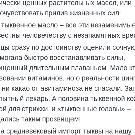
гически ценных растительных масел, или
почувствовать прилив жизненных сил!
, тыквенное масло – все эти незаменимы
естны человечеству с незапамятных вре
цы сразу по достоинству оценили сочну
омогала быстро восстанавливать силы,
ощенный длительным плаваньем. Мало кт
вовании витаминов, но о реальности цин
 ни какао от авитаминоза не спасали. За
опытный лекарь. А половина тыквенной к
й для стрижки, и «тыквенные головы» –
щались таким прозвищем!
 за средневековый импорт тыквы на нашу