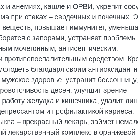
х и анемиях, кашле и ОРВИ, укрепит сос
ма при отеках – сердечных и почечных. 
 веществ, повышает иммунитет, уменьша
борется с запорами, устраняет проблемы
ным мочегонным, антисептическим,
и противовоспалительным средством. Кр
омолодеть благодаря своим антиоксидант
 мужское здоровье, устранит бессонницу,
кровоточивость десен, улучшит зрение,
т работу желудка и кишечника, удалит л
идепрессантом и профилактикой кариеса.
ыква – прекрасный лекарь, займет немал
ый лекарственный комплекс в оранжевой