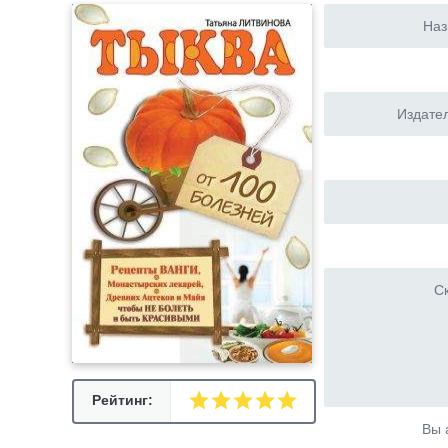
Наз
Издател
Ск
Рейтинг:
Вы 