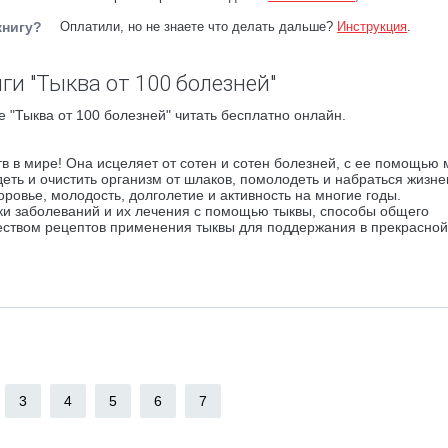
книгу?
Оплатили, но не знаете что делать дальше?
Инструкция
.
ги "Тыква от 100 болезней"
 "Тыква от 100 болезней" читать бесплатно онлайн.
в в мире! Она исцеляет от сотен и сотен болезней, с ее помощью
еть и очистить организм от шлаков, помолодеть и набраться жизне
оровье, молодость, долголетие и активность на многие годы.
ки заболеваний и их лечения с помощью тыквы, способы общего
жеством рецептов применения тыквы для поддержания в прекрасно
3
4
5
6
7