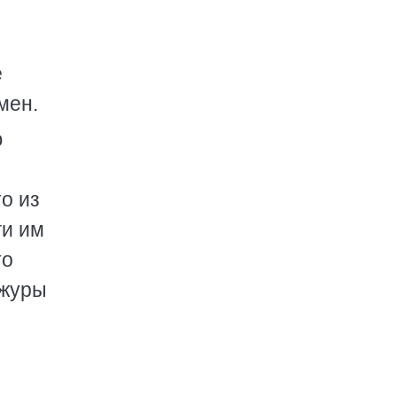
е
мен.
ю
о из
ги им
то
ожуры