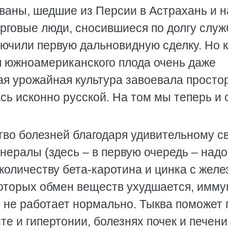
ваны, шедшие из Персии в Астрахань и н
торговые люди, сносившиеся по долгу служ
ючили первую дальновидную сделку. Но 
ля южноамериканского плода очень даже
вая урожайная культура завоевала просто
ь исконно русской. На том мы теперь и 
тво болезней благодаря удивительному с
инералы (здесь – в первую очередь – надо
количеству бета-каротина и цинка с желе
 которых обмен веществ ухудшается, имму
 не работает нормально. Тыква поможет 
те и гипертонии, болезнях почек и печени