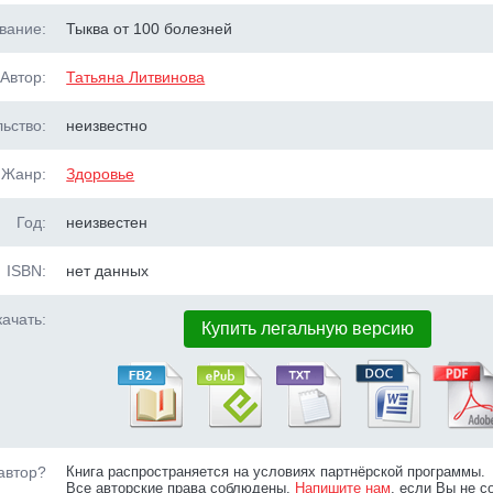
вание:
Тыква от 100 болезней
Автор:
Татьяна Литвинова
ьство:
неизвестно
Жанр:
Здоровье
Год:
неизвестен
ISBN:
нет данных
ачать:
Купить легальную версию
автор?
Книга распространяется на условиях партнёрской программы.
Все авторские права соблюдены.
Напишите нам
, если Вы не с