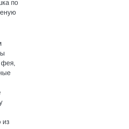
шка по
ченую
м
ры
 фея,
тные
е
у
 из