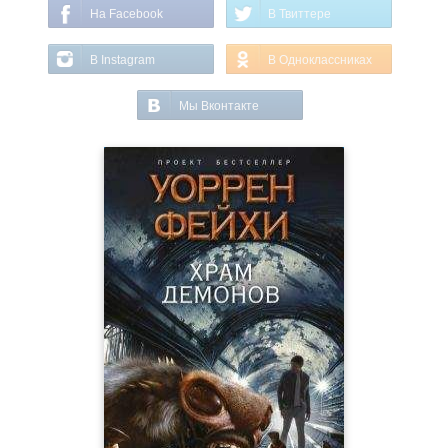
На Facebook
В Твиттере
В Instagram
В Одноклассниках
Мы Вконтакте