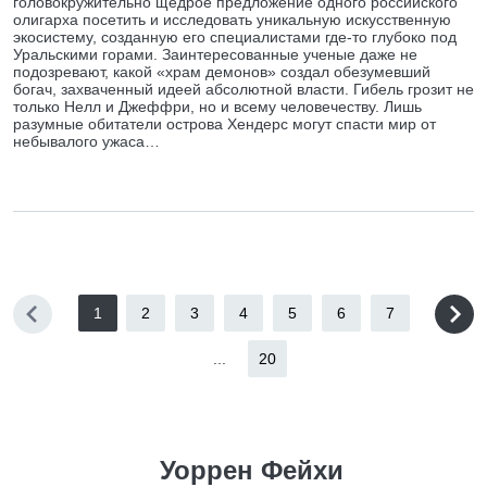
головокружительно щедрое предложение одного российского
олигарха посетить и исследовать уникальную искусственную
экосистему, созданную его специалистами где-то глубоко под
Уральскими горами. Заинтересованные ученые даже не
подозревают, какой «храм демонов» создал обезумевший
богач, захваченный идеей абсолютной власти. Гибель грозит не
только Нелл и Джеффри, но и всему человечеству. Лишь
разумные обитатели острова Хендерс могут спасти мир от
небывалого ужаса…
1
2
3
4
5
6
7
...
20
Уоррен Фейхи