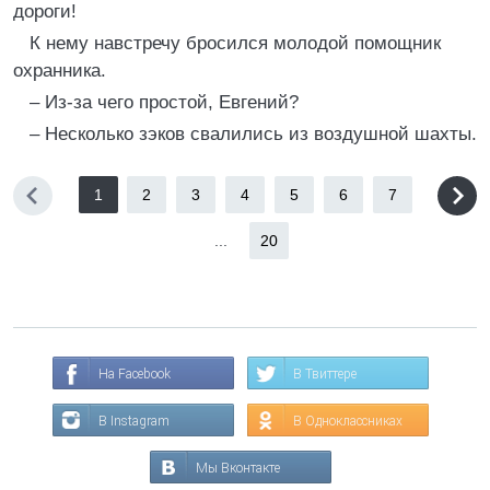
дороги!
К нему навстречу бросился молодой помощник
охранника.
– Из-за чего простой, Евгений?
– Несколько зэков свалились из воздушной шахты.
1
2
3
4
5
6
7
...
20
На Facebook
В Твиттере
В Instagram
В Одноклассниках
Мы Вконтакте