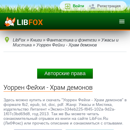
Войти
Регистрация
LibFox
»
Книги
»
Фантастика и фэнтези
»
Ужасы и
Мистика
» Уоррен Фейхи - Храм демонов
Авторские права
Уоррен Фейхи - Храм демонов
Здесь можно купить и скачать "Уоррен Фейхи - Храм демонов" в
формате fb2, epub, txt, doc, pdf. Жанр: Ужасы и Мистика,
издательство Литагент «Эксмо»334eb225-f845-102a-9d2a-
1f07c3bd69d8, год 2013. Так же Вы можете читать
ознакомительный отрывок из книги на сайте LibFox.Ru
(ЛибФокс) или прочесть описание и ознакомиться с отзывами.