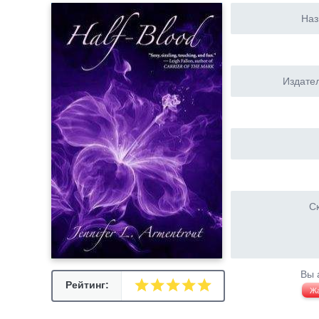
Наз
Издател
Ск
Вы 
Рейтинг:
Ж