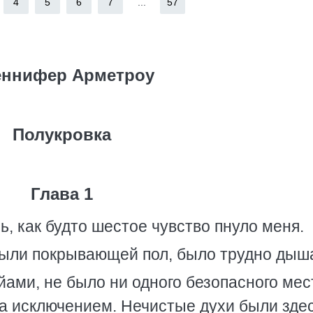
4
5
6
7
...
57
ннифер Арметроу
Полукровка
Глава 1
, как будто шестое чувство пнуло меня.
пыли покрывающей пол, было трудно дыша
айами, не было ни одного безопасного мес
 исключением. Нечистые духи были здес