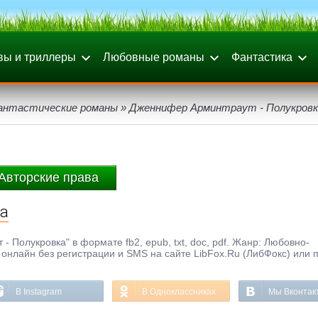
вы и триллеры
Любовные романы
Фантастика
антастические романы
» Дженнифер Арминтраут - Полукровк
Авторские права
ка
 Полукровка" в формате fb2, epub, txt, doc, pdf. Жанр: Любовно-
 онлайн без регистрации и SMS на сайте LibFox.Ru (ЛибФокс) или 
В Instagram
В Одноклассниках
Мы Вконтак