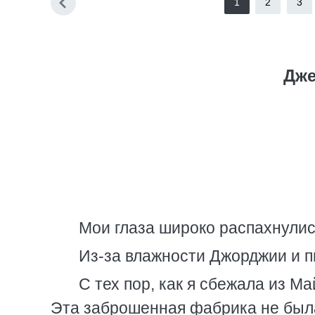
1
2
3
Дже
Мои глаза широко распахнулись
Из-за влажности Джорджии и 
С тех пор, как я сбежала из М
Эта заброшенная фабрика не была