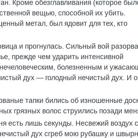
ан. Кроме обезглавливания (которое был
ственной вещью, способной их убить.
ценный метал, был ядовит для тех, кто
овица и прогнулась. Сильный вой разорв
тье, прежде чем ударить интенсивной
 нечеловеческим, болезненным и ужасаю
ечистый дух — голодный нечистый дух. И 
 рваные тапки бились об изношенные доск
нных грязных волос струились позади мен
меня есть лишь секунды. Несвежий воздух 
 нечистый дух сгреб мою рубашку и швыр