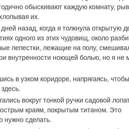
тодично обыскивают каждую комнату, ры
ахлопывая их.
 дней назад, когда я толкнула открытую д
иях одного из этих чудовищ, около разби
вые лепестки, лежащие на полу, смешива
ои внутренности ноющей болью, но я не 
шись в узком коридоре, напрягаясь, чтоб
 здесь.
ались вокруг тонкой ручки садовой лопа
 острым краям, покрытым титаном. Это
о нужно сделать.