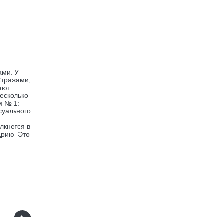
ами. У
 Стражами,
ают
несколько
м № 1:
суального
лкнется в
дрию. Это