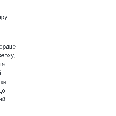
мру
сердце
верху,
ые
й
еки
цо
ий