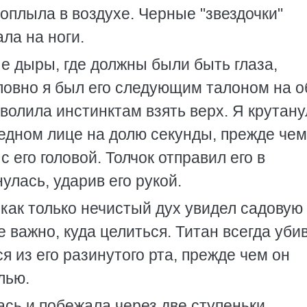
поплыла в воздухе. Черные "звездочки"
ала на ноги.
е дыры, где должны были быть глаза,
словно я был его следующим талоном на о
зволила инстинктам взять верх. Я крутан
бледном лице на долю секунды, прежде чем
 его головой. Толчок отправил его в
улась, ударив его рукой.
как только нечистый дух увидел садовую
Не важно, куда целиться. Титан всегда уби
я из его разинутого рта, прежде чем он
лью.
ась и побежала через две ступеньки.