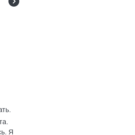
ть.
та.
ь. Я