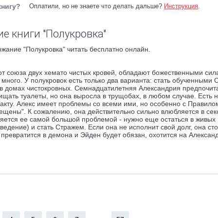
книгу?
Оплатили, но не знаете что делать дальше?
Инструкция
.
е книги "Полукровка"
жание "Полукровка" читать бесплатно онлайн.
 от союза двух хемато чистых кровей, обладают божественными сил
к много. У полукровок есть только два варианта: стать обученными
и в домах чистокровных. Семнадцатилетняя Александрия предпочит
ищать туалеты, но она выросла в трущобах, в любом случае. Есть 
акту. Алекс имеет проблемы со всеми ими, но особенно с Правило
щены". К сожалению, она действительно сильно влюбляется в сек
ляется ее самой большой проблемой - нужно еще остаться в живых
ведение) и стать Стражем. Если она не исполнит свой долг, она сто
 превратится в демона и Эйден будет обязан, охотится на Алексан