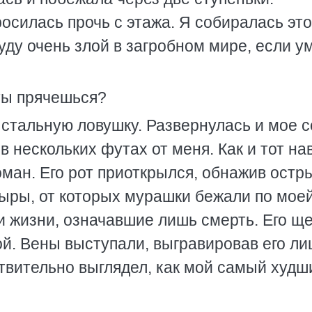
росилась прочь с этажа. Я собиралась это
буду очень злой в загробном мире, если у
ты прячешься?
в стальную ловушку. Развернулась и мое 
в нескольких футах от меня. Как и тот на
оман. Его рот приоткрылся, обнажив остр
дыры, от которых мурашки бежали по мое
ни жизни, означавшие лишь смерть. Его щ
й. Вены выступали, выгравировав его ли
твительно выглядел, как мой самый худш