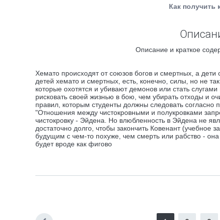
Как получить 
Описани
Описание и краткое содер
Хемато происходят от союзов богов и смертных, а дети
детей хемато и смертных, есть, конечно, силы, но не та
которые охотятся и убивают демонов или стать слугам
рисковать своей жизнью в бою, чем убирать отходы и оч
правил, которым студенты должны следовать согласно п
"Отношения между чистокровными и полукровками запре
чистокровку - Эйдена. Но влюбленность в Эйдена не яв
достаточно долго, чтобы закончить Ковенант (учебное за
будущим с чем-то похуже, чем смерть или рабство - она
будет вроде как фигово