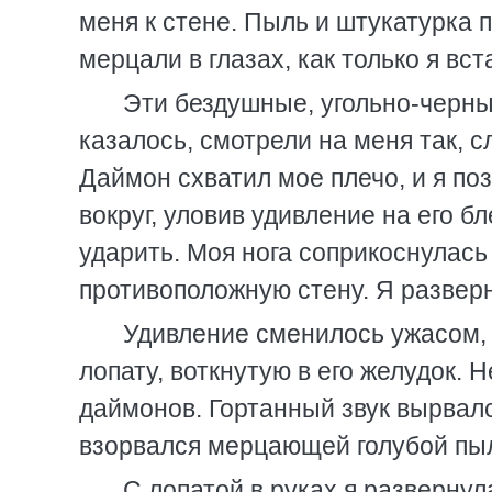
меня к стене. Пыль и штукатурка 
мерцали в глазах, как только я вст
Эти бездушные, угольно-черны
казалось, смотрели на меня так, 
Даймон схватил мое плечо, и я по
вокруг, уловив удивление на его 
ударить. Моя нога соприкоснулась с
противоположную стену. Я разверн
Удивление сменилось ужасом, 
лопату, воткнутую в его желудок. 
даймонов. Гортанный звук вырвалс
взорвался мерцающей голубой пы
С лопатой в руках я развернул