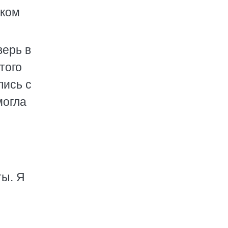
вком
верь в
того
лись с
могла
ы
ты. Я