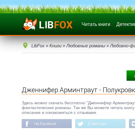
Читать книги
Детекти
LibFox
»
Книги
»
Любовные романы
»
Любовно-ф
Дженнифер Арминтраут - Полукров
Здесь можно скачать бесплатно "Дженнифер Арминтраут -
фантастические романы. Так же Вы можете читать книгу
описание и ознакомиться с отзывами.
На Facebook
В Твиттере