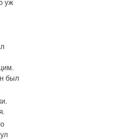
о уж
ал
щим.
он был
и.
я.
со
нул