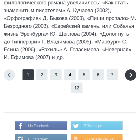
филологического романа увеличилось: «Как стать
знаменитым писателем» А. Кучаева (2002),
«Орфография» Д. Быкова (2003), «Пиши пропало» М.
Безродного (2003), «Еврейский камень, или Собачья
жизнь Эренбурга» Ю. Щеглова (2004), «Долог путь
до Типперэри» Г. Владимова (2005), «Марбург» С.
Есина (2006), «Рахиль» А. Геласимова, «Неверная»
И. Ефимова (2007) и др.
1
2
3
4
5
6
7
...
12
На Facebook
В Твиттере
В Instagram
В Одноклассниках