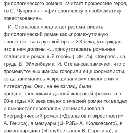
филологического романа, считает профессию героя,
то С. Чупринин – «филологическую проблематику
повествования».
И. Степанова предлагает рассматривать
филологический роман как «промежуточную
словесность» в русской прозе XX века, утверждая,
что в нем должны «…присутствовать романная
коллизия и романный герой» [139: 75]. Опираясь на
труды Б. Эйхенбаума, И. Степанова замечает, что о
промежуточных жанрах говорили еще формалисты,
когда занимались «скрещиванием» филологии и
литературы. Они, на ее взгляд, были
предшественниками данной жанровой формы, а в
90-е годы XX века филологический роман «отвердел
и выкристаллизовался», ассимилировал в
биографический роман («Довлатов и окрестности»
А. Гениса), в мемуары («НРЗБ» А. Жолковского), в
роман-пародию («Голубое сало» В. Сорокина), в