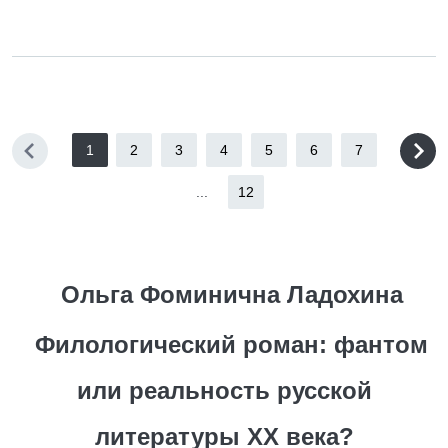
1
2
3
4
5
6
7
...
12
Ольга Фоминична Ладохина
Филологический роман: фантом
или реальность русской
литературы XX века?