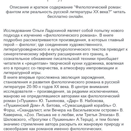
Описание и краткое содержание "Филологический роман:
фантом или реальность русской литературы XX века?" читать
бесплатно онлайн.
Исследование Ольги Ладохиной являет собой попытку нового
подхода к изучению «филологического романа». В книге
подробно рассматриваются произведения, в которых главный
герой – филолог; где соединение художественного,
литературоведческого и культурологического текстов приводит к
синергетическому эффекту расширения его границ, а
сознательное обнажение писательской техники приобщает
читателя к «рецептам» творческой кухни художника, вовлекая
его в процесс со-творчества, в атмосферу импровизации и
литературной игры.
В книге впервые прослежена эволюция зарождения,
становления и развития филологического романа в русской
литературе 20-90-х годов XX века. В центре внимания
исследователя – произведения, за редкими исключениями,
жанрово не определявшиеся авторами как филологический
роман («Пушкин» Ю. Тынянова, «Дар» В. Набокова,
«Пушкинский Дом» А. Битова, «Сумасшедший корабль» О.
Форш, «Скандалист, или Вечера на Васильевском острове» В.
Каверина, «Zoo. Письма не о любви, или Третья Элоиза» В.
Шкловского, «Прогулки с Пушкиным» А.Терца), и тем более
значимо стремление автора раскрыть их жанровую природу и
своеобразие как романов именно филологических.