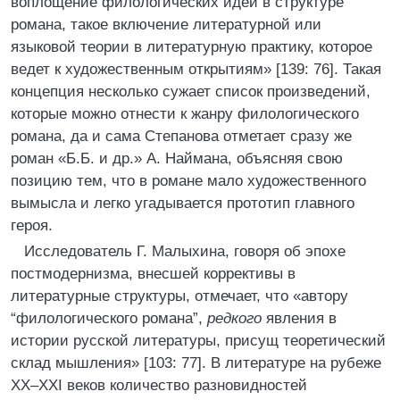
воплощение филологических идей в структуре
романа, такое включение литературной или
языковой теории в литературную практику, которое
ведет к художественным открытиям» [139: 76]. Такая
концепция несколько сужает список произведений,
которые можно отнести к жанру филологического
романа, да и сама Степанова отметает сразу же
роман «Б.Б. и др.» А. Наймана, объясняя свою
позицию тем, что в романе мало художественного
вымысла и легко угадывается прототип главного
героя.
Исследователь Г. Малыхина, говоря об эпохе
постмодернизма, внесшей коррективы в
литературные структуры, отмечает, что «автору
“филологического романа”,
редкого
явления в
истории русской литературы, присущ теоретический
склад мышления» [103: 77]. В литературе на рубеже
XX–XXI веков количество разновидностей