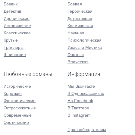
Боевик
Боевая
Детектив
Героическая
Иронические
Детективная
Исторические
Космическая
Классические
Научная
Крутые
Психологическая
Триллеры
Ужасы и Мистика
Шпионские
Фэнтези
Эпическая
Любовные романы
Информация
Исторические
Мы Вконтакте
Короткие
В Одноклассниках
Фантастические
На Facebook
Остросюжетные
В Твиттере
Современные
В Instagram
Эротические
Правообладателям