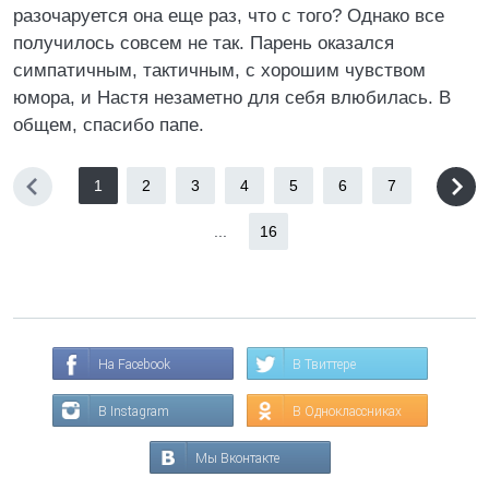
разочаруется она еще раз, что с того? Однако все
получилось совсем не так. Парень оказался
симпатичным, тактичным, с хорошим чувством
юмора, и Настя незаметно для себя влюбилась. В
общем, спасибо папе.
1
2
3
4
5
6
7
...
16
На Facebook
В Твиттере
В Instagram
В Одноклассниках
Мы Вконтакте