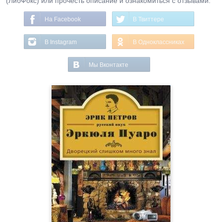
(ЛибФокс) или прочесть описание и ознакомиться с отзывами.
На Facebook
В Твиттере
В Instagram
В Одноклассниках
Мы Вконтакте