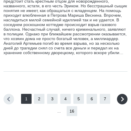
предстоит стать крестным отцом для новорожденного,
названного, кстати, в его честь Эриком. Но бесстрашный сыщик
понятия не имеет, как обращаться с младенцем. На помощь
приходит влюбленная в Петрова Мариша Веснина. Впрочем,
насладиться милой семейной идиллией так и не удается. В
соседнем роскошном коттедже происходит взрыв газового
баллона. Несчастный случай, ничего криминального, заявляют
в полиции. Однако при ближайшем рассмотрении оказывается,
что хозяин дома не просто богатый человек, а миллиардер.
Анатолий Артемьев погиб во время взрыва, но за несколько
дней до трагедии снял со счета все деньги и передал их на
хранение собственному дворецкому, которого вскоре убили…
1
2
3
4
5
6
7
...
16