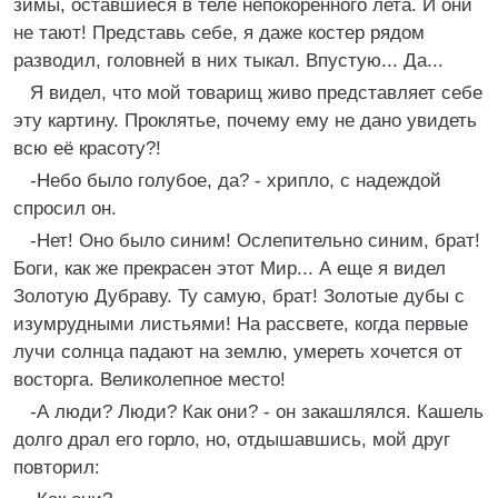
зимы, оставшиеся в теле непокоренного лета. И они
не тают! Представь себе, я даже костер рядом
разводил, головней в них тыкал. Впустую... Да...
Я видел, что мой товарищ живо представляет себе
эту картину. Проклятье, почему ему не дано увидеть
всю её красоту?!
-Небо было голубое, да? - хрипло, с надеждой
спросил он.
-Нет! Оно было синим! Ослепительно синим, брат!
Боги, как же прекрасен этот Мир... А еще я видел
Золотую Дубраву. Ту самую, брат! Золотые дубы с
изумрудными листьями! На рассвете, когда первые
лучи солнца падают на землю, умереть хочется от
восторга. Великолепное место!
-А люди? Люди? Как они? - он закашлялся. Кашель
долго драл его горло, но, отдышавшись, мой друг
повторил: