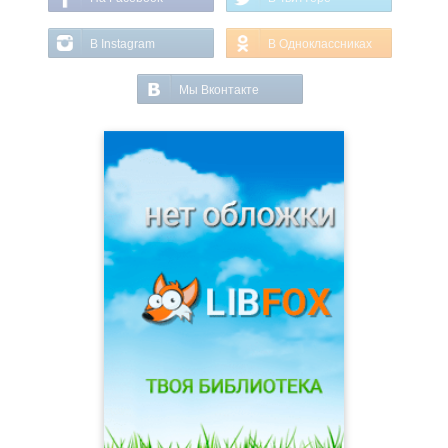
В Instagram
В Одноклассниках
Мы Вконтакте