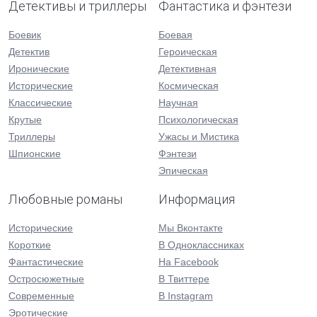
Детективы и триллеры
Фантастика и фэнтези
Боевик
Боевая
Детектив
Героическая
Иронические
Детективная
Исторические
Космическая
Классические
Научная
Крутые
Психологическая
Триллеры
Ужасы и Мистика
Шпионские
Фэнтези
Эпическая
Любовные романы
Информация
Исторические
Мы Вконтакте
Короткие
В Одноклассниках
Фантастические
На Facebook
Остросюжетные
В Твиттере
Современные
В Instagram
Эротические