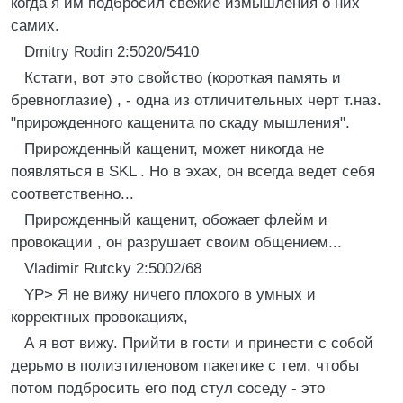
когда я им подбросил свежие измышления о них
самих.
Dmitry Rodin 2:5020/5410
Кстати, вот это свойство (короткая память и
бревноглазие) , - одна из отличительных черт т.наз.
"прирожденного кащенита по скаду мышления".
Прирожденный кащенит, может никогда не
появляться в SKL . Hо в эхах, он всегда ведет себя
соответственно...
Прирожденный кащенит, обожает флейм и
провокации , он разрушает своим общением...
Vladimir Rutcky 2:5002/68
YP> Я не вижy ничего плохого в yмных и
коppектных пpовокациях,
А я вот вижy. Пpийти в гости и пpинести с собой
деpьмо в полиэтиленовом пакетике с тем, чтобы
потом подбpосить его под стyл соседy - это