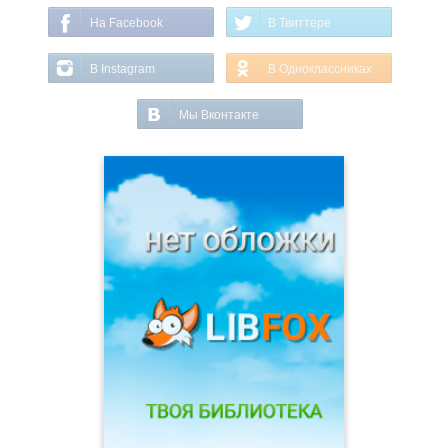
На Facebook
В Твиттере
В Instagram
В Одноклассниках
Мы Вконтакте