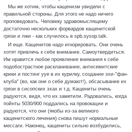
Мы же хотим, чтобы кащенизм увидели с
правильной стороны. Для этого не надо ничего
проповедовать. Человеку здравомыслящему
достаточно нескольких форвардов кащенитской
грязи и лжи - как случилось в spb.sysop.talk.
И еще. Кащенитов надо игнорировать. Они очень
хотят привлечь к себе внимание. Самоутвердиться.
Им нравится любое проявление внимания к себе
подобострастное раскланивание, антисемитские
крики и постинг ууе в их курилку, создание эхи-"фан-
клуба" (во, как они о себе думают!), обсасывание их
грязи в сисопских эхах и т.д. Кащениты очень
радуются, видя, что их заметили. Радовались, когда
пойнты 5030/900 поддались на провокации и
радуются, что они (якобы из-за великого
кащенитского лечения) снова пишут нормальные
мессаги. Hаконец, кащениты сильно возбудились,