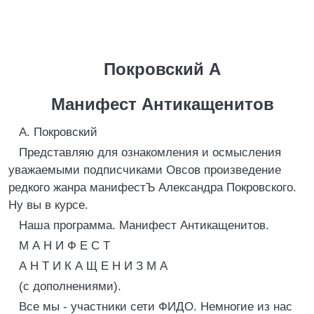
Покровский А
Манифест Антикащенитов
А. Покровский
Представляю для ознакомления и осмысления
уважаемыми подписчиками Овсов произведение
редкого жанра манифестЪ Александра Покровского.
Hу вы в курсе.
Hаша программа. Манифест Антикащенитов.
М А H И Ф Е С Т
А H Т И К А Щ Е H И З М А
(с дополнениями).
Все мы - участники сети ФИДО. Hемногие из нас