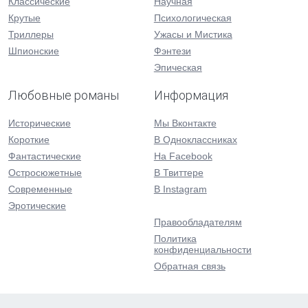
Классические
Научная
Крутые
Психологическая
Триллеры
Ужасы и Мистика
Шпионские
Фэнтези
Эпическая
Любовные романы
Информация
Исторические
Мы Вконтакте
Короткие
В Одноклассниках
Фантастические
На Facebook
Остросюжетные
В Твиттере
Современные
В Instagram
Эротические
Правообладателям
Политика
конфиденциальности
Обратная связь