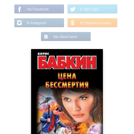
На Facebook
В Твиттере
В Instagram
В Одноклассниках
Мы Вконтакте