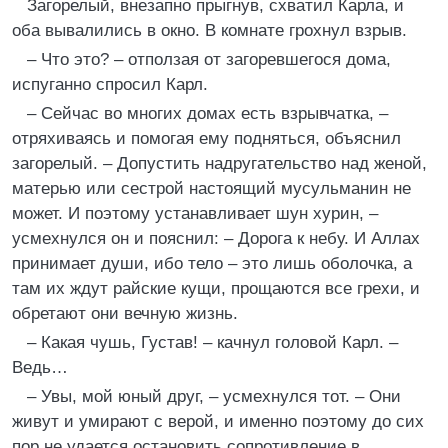
Загорелый, внезапно прыгнув, схватил Карла, и
оба вывалились в окно. В комнате грохнул взрыв.
– Что это? – отползая от загоревшегося дома,
испуганно спросил Карл.
– Сейчас во многих домах есть взрывчатка, –
отряхиваясь и помогая ему подняться, объяснил
загорелый. – Допустить надругательство над женой,
матерью или сестрой настоящий мусульманин не
может. И поэтому устанавливает шун хурин, –
усмехнулся он и пояснил: – Дорога к небу. И Аллах
принимает души, ибо тело – это лишь оболочка, а
там их ждут райские кущи, прощаются все грехи, и
обретают они вечную жизнь.
– Какая чушь, Густав! – качнул головой Карл. –
Ведь…
– Увы, мой юный друг, – усмехнулся тот. – Они
живут и умирают с верой, и именно поэтому до сих
пор не удается остановить сопротивление в