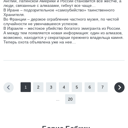
Англии, Латинской Америки и России становится все жестче, а
люди, связанные с алмазами, гибнут все чаще…
В Иране – подозрительное «самоубийство» таинственного
Хранителя.
Во Франции – дерзкое ограбление частного музея, по чистой
случайности не увенчавшееся успехом.
В Израиле – жестокое убийство богатого эмигранта из России.
А между тем появляется новая информация: один из алмазов,
возможно, находится у секратарши прежнего владельца камня.
Теперь охота объявлена уже на нее…
1
2
3
4
5
6
7
...
20