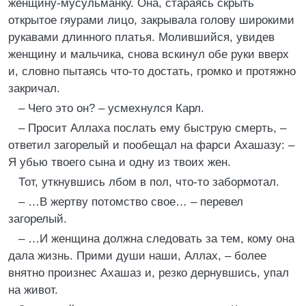
женщину-мусульманку. Она, стараясь скрыть
открытое гяурами лицо, закрывала голову широкими
рукавами длинного платья. Молившийся, увидев
женщину и мальчика, снова вскинул обе руки вверх
и, словно пытаясь что-то достать, громко и протяжно
закричал.
– Чего это он? – усмехнулся Карл.
– Просит Аллаха послать ему быструю смерть, –
ответил загорелый и пообещал на фарси Ахашазу: –
Я убью твоего сына и одну из твоих жен.
Тот, уткнувшись лбом в пол, что-то забормотал.
– …В жертву потомство свое… – перевел
загорелый.
– …И женщина должна следовать за тем, кому она
дала жизнь. Прими души наши, Аллах, – более
внятно произнес Ахашаз и, резко дернувшись, упал
на живот.