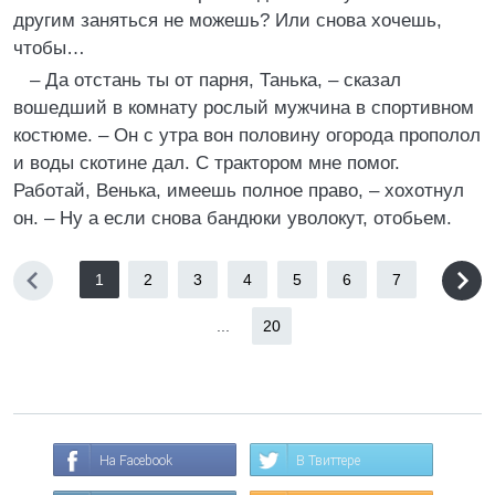
другим заняться не можешь? Или снова хочешь,
чтобы…
– Да отстань ты от парня, Танька, – сказал
вошедший в комнату рослый мужчина в спортивном
костюме. – Он с утра вон половину огорода прополол
и воды скотине дал. С трактором мне помог.
Работай, Венька, имеешь полное право, – хохотнул
он. – Ну а если снова бандюки уволокут, отобьем.
1
2
3
4
5
6
7
...
20
На Facebook
В Твиттере