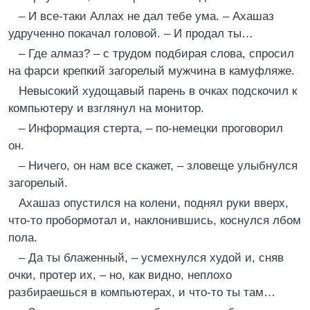
– И все-таки Аллах не дал тебе ума. – Ахашаз
удрученно покачал головой. – И продал ты…
– Где алмаз? – с трудом подбирая слова, спросил
на фарси крепкий загорелый мужчина в камуфляже.
Невысокий худощавый парень в очках подскочил к
компьютеру и взглянул на монитор.
– Информация стерта, – по-немецки проговорил
он.
– Ничего, он нам все скажет, – зловеще улыбнулся
загорелый.
Ахашаз опустился на колени, поднял руки вверх,
что-то пробормотал и, наклонившись, коснулся лбом
пола.
– Да ты блаженный, – усмехнулся худой и, сняв
очки, протер их, – но, как видно, неплохо
разбираешься в компьютерах, и что-то ты там…