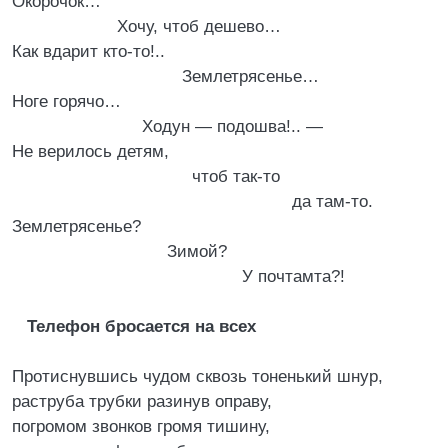
Окорочок…
Хочу, чтоб дешево…
Как вдарит кто-то!..
Землетрясенье…
Ноге горячо…
Ходун — подошва!.. —
Не верилось детям,
чтоб так-то
да там-то.
Землетрясенье?
Зимой?
У почтамта?!
Телефон бросается на всех
Протиснувшись чудом сквозь тоненький шнур,
раструба трубки разинув оправу,
погромом звонков громя тишину,