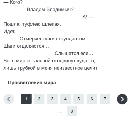
— Кого?
Владим Владимыч?!
А! —
Пошла, туфлёю шлепая.
Идет.
Отмеряет шаги секундантом.
Шаги отдаляются…
Слышатся еле…
Весь мир остальной отодвинут куда-то,
лишь трубкой в меня неизвестное целит
Просветление мира
1
2
3
4
5
6
7
...
9