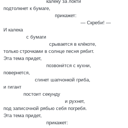
калеку за локти
подтолкнет к бумаге,
прикажет:
— Скреби! —
И калека
с бумаги
срывается в клёкоте,
только строчками в солнце песня рябит.
Эта тема придет,
позвони́тся с кухни,
повернется,
сгинет шапчонкой гриба,
и гигант
постоит секунду
и рухнет,
под записочной рябью себя погребя.
Эта тема придет,
прикажет: