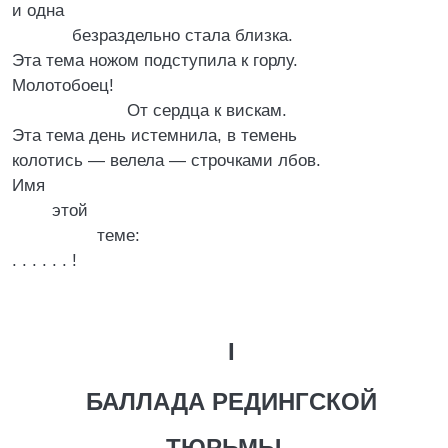
и одна
безраздельно стала близка.
Эта тема ножом подступила к горлу.
Молотобоец!
От сердца к вискам.
Эта тема день истемнила, в темень
колотись — велела — строчками лбов.
Имя
этой
теме:
. . . . . . !
I
БАЛЛАДА РЕДИНГСКОЙ
ТЮРЬМЫ