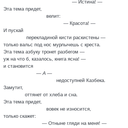
— Истина! —
Эта тема придет,
велит:
— Красота! —
И пускай
перекладиной кисти раскистены —
только вальс под нос мурлычешь с креста.
Эта тема азбуку тронет разбегом —
уж на что б, казалось, книга ясна! —
и становится
—
А
—
недоступней Казбека.
Замутит,
оттянет от хлеба и сна.
Эта тема придет,
вовек не износится,
только скажет:
— Отныне гляди на меня! —