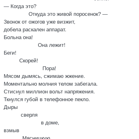
— Когда это?
Откуда это живой поросенок? —
Звонок от ожогов уже визжит,
добела раскален аппарат.
Больна она!
Она лежит!
Беги!
Скорей!
Пора!
Мясом дымясь, сжимаю жжение.
Моментально молния телом забегала.
Стиснул миллион вольт напряжения.
Ткнулся губой в телефонное пекло.
Дыры
сверля
в доме,
взмыв
Мясницкую