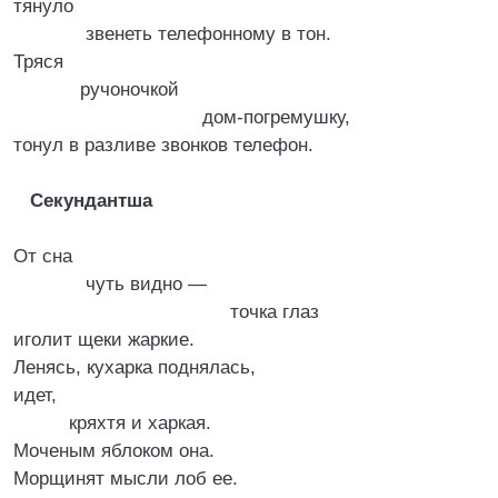
тянуло
звенеть телефонному в тон.
Тряся
ручоночкой
дом-погремушку,
тонул в разливе звонков телефон.
Секундантша
От сна
чуть видно —
точка глаз
иголит щеки жаркие.
Ленясь, кухарка поднялась,
идет,
кряхтя и харкая.
Моченым яблоком она.
Морщинят мысли лоб ее.