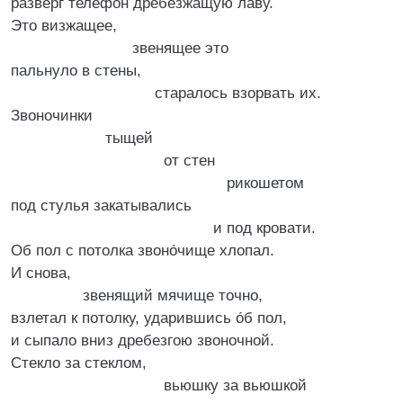
разверг телефон дребезжащую лаву.
Это визжащее,
звенящее это
пальнуло в стены,
старалось взорвать их.
Звоночинки
тыщей
от стен
рикошетом
под стулья закатывались
и под кровати.
Об пол с потолка звоно́чище хлопал.
И снова,
звенящий мячище точно,
взлетал к потолку, ударившись о́б пол,
и сыпало вниз дребезгою звоночной.
Стекло за стеклом,
вьюшку за вьюшкой