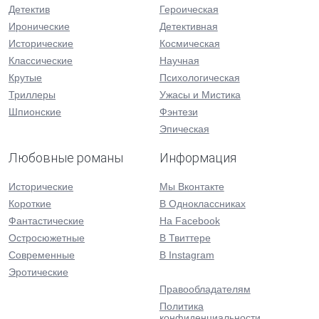
Детектив
Героическая
Иронические
Детективная
Исторические
Космическая
Классические
Научная
Крутые
Психологическая
Триллеры
Ужасы и Мистика
Шпионские
Фэнтези
Эпическая
Любовные романы
Информация
Исторические
Мы Вконтакте
Короткие
В Одноклассниках
Фантастические
На Facebook
Остросюжетные
В Твиттере
Современные
В Instagram
Эротические
Правообладателям
Политика
конфиденциальности