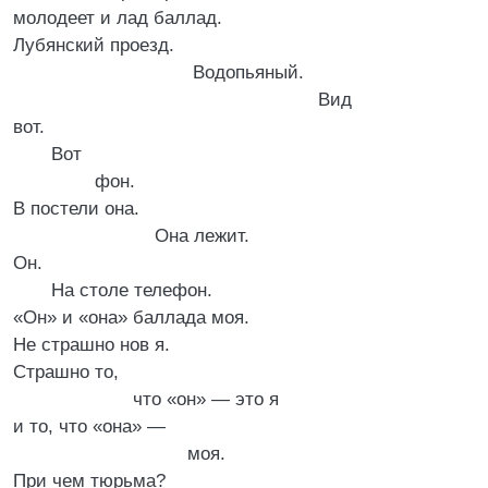
молодеет и лад баллад.
Лубянский проезд.
Водопьяный.
Вид
вот.
Вот
фон.
В постели она.
Она лежит.
Он.
На столе телефон.
«Он» и «она» баллада моя.
Не страшно нов я.
Страшно то,
что «он» — это я
и то, что «она» —
моя.
При чем тюрьма?