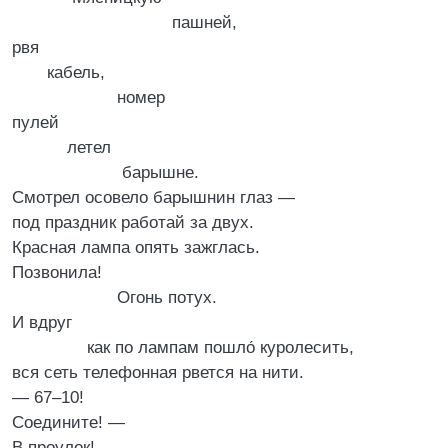
пашней,
рвя
кабель,
номер
пулей
летел
барышне.
Смотрел осовело барышнин глаз —
под праздник работай за двух.
Красная лампа опять зажглась.
Позвонила!
Огонь потух.
И вдруг
как по лампам пошло́ куролесить,
вся сеть телефонная рвется на нити.
— 67–10!
Соедините! —
В проулок!