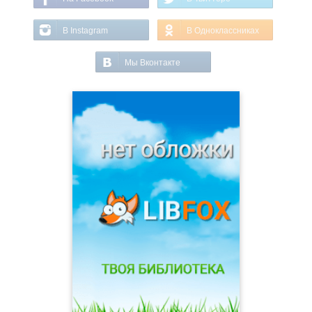
В Instagram
В Одноклассниках
Мы Вконтакте