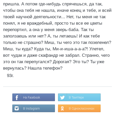
пришла. А потом где-нибудь спрячешься, да так,
чтобы она тебя не нашла, иначе конец и тебе, и всей
твоей научной деятельности... Нет, ты меня не так
понял, я не враждебный, просто ты все ее цветы
перепортил, а она у меня зверь-баба. Так ты
заползаешь или нет? А, ты летаешь! И как тебе
только не страшно? Миш, ты чего это так позеленел?
Миш, ты куда? Куда ты, Ми-и-иша-а-а-а?! Улетел,
вот чудак и даже скафандр не забрал. Странно, чего
это он так перепугался? Дорогая? Это ты? Ты уже
вернулась? Нашла телефон?
93г.
На Facebook
В Твиттере
В Instagram
В Одноклассниках