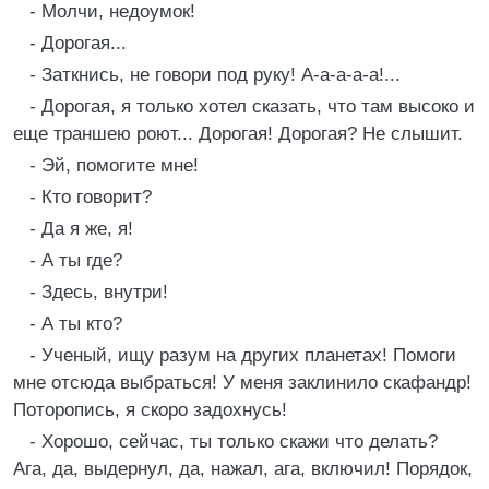
- Молчи, недоумок!
- Дорогая...
- Заткнись, не говори под руку! А-а-а-а-а!...
- Дорогая, я только хотел сказать, что там высоко и
еще траншею роют... Дорогая! Дорогая? Не слышит.
- Эй, помогите мне!
- Кто говорит?
- Да я же, я!
- А ты где?
- Здесь, внутри!
- А ты кто?
- Ученый, ищу разум на других планетах! Помоги
мне отсюда выбраться! У меня заклинило скафандр!
Поторопись, я скоро задохнусь!
- Хорошо, сейчас, ты только скажи что делать?
Ага, да, выдернул, да, нажал, ага, включил! Порядок,