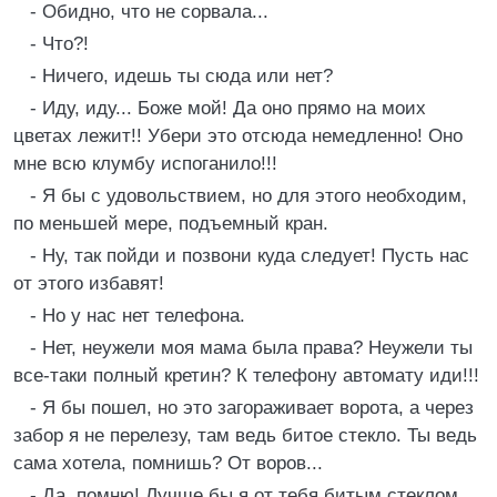
- Обидно, что не сорвала...
- Что?!
- Ничего, идешь ты сюда или нет?
- Иду, иду... Боже мой! Да оно прямо на моих
цветах лежит!! Убери это отсюда немедленно! Оно
мне всю клумбу испоганило!!!
- Я бы с удовольствием, но для этого необходим,
по меньшей мере, подъемный кран.
- Ну, так пойди и позвони куда следует! Пусть нас
от этого избавят!
- Но у нас нет телефона.
- Нет, неужели моя мама была права? Неужели ты
все-таки полный кретин? К телефону автомату иди!!!
- Я бы пошел, но это загораживает ворота, а через
забор я не перелезу, там ведь битое стекло. Ты ведь
сама хотела, помнишь? От воров...
- Да, помню! Лучше бы я от тебя битым стеклом