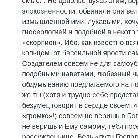
смысл. Не довольствуясь этим, ве
злокозненности, обвинили они ве
измышленной ими, лукавыми, хочу
гносеологией и подобной в некот
«скорпион». Ибо, как известно вся
кольцом, от бессильной ярости са
Создателем совсем не для самоуб
подобными наветами, любезный чи
обдумыванию предлагаемого на по
же ты (хотя и трудно себе предста
безумец говорит в сердце своем: «
«громко»!) совсем не веришь в Бог
не веришь и Ему самому, тебя пос
рассужденьице. Ведь «пути Госпо