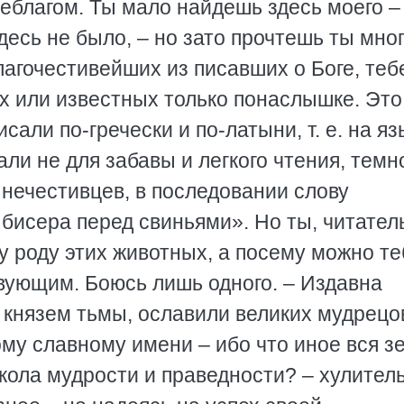
еблагом. Ты мало найдешь здесь моего –
десь не было, – но зато прочтешь ты мно
агочестивейших из писавших о Боге, теб
х или известных только понаслышке. Это
али по-гречески и по-латыни, т. е. на яз
ли не для забавы и легкого чтения, тем
 нечестивцев, в последовании слову
бисера перед свиньями». Но ты, читатель
у роду этих животных, а посему можно те
вующим. Боюсь лишь одного. – Издавна
князем тьмы, ославили великих мудрецо
му славному имени – ибо что иное вся з
школа мудрости и праведности? – хулител