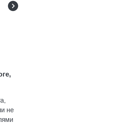
ге,
а,
ли не
лями