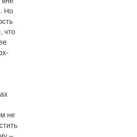
 вне
. Но
ость
, что
ее
рх-
вах
:
им не
стить
му –