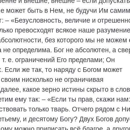
тренне и внешне, внешне – если допускать
не может быть в Нем, не будучи Им самим
т: – «Безусловность, величие и отрешенн
лько превосходят всякое наше разумение
 абсолютности, без которого мы не можем 
а не определима. Бог не абсолютен, а све
т. е. ограничений Его пределами; Он
. Если же так, то наряду с Богом может
 своим нисколько не ограничивая
далее, какое зерно истины скрыто в сло
тим ему так: – «Если ты прав, скажи нам
твовать только тварь. Отчего рядом с Н
етьему, и десятому Богу? Двух Богов допу
ному можно приписать всё благое, а друго