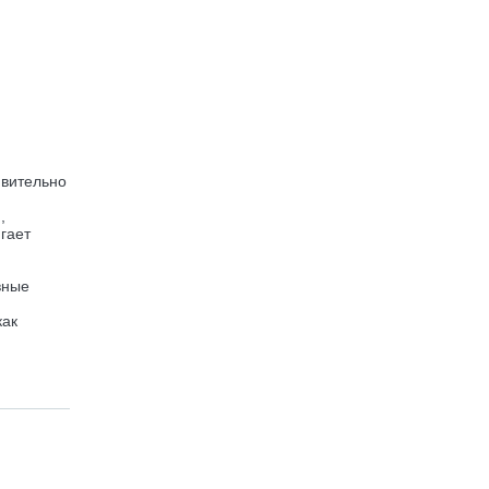
ивительно
,
гает
вные
как