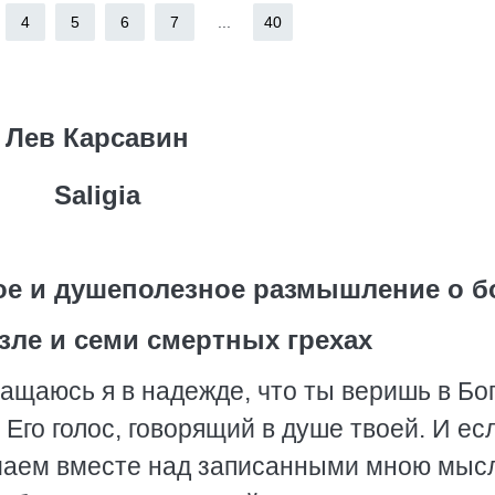
4
5
6
7
...
40
Лев Карсавин
Saligia
кое и душеполезное размышление о бо
 зле и семи смертных грехах
ащаюсь я в надежде, что ты веришь в Бог
Его голос, говорящий в душе твоей. И ес
маем вместе над записанными мною мыс