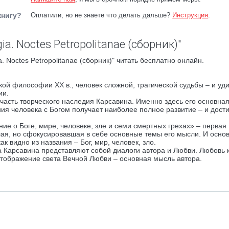
книгу?
Оплатили, но не знаете что делать дальше?
Инструкция
.
ia. Noctes Petropolitanae (сборник)"
. Noctes Petropolitanae (сборник)" читать бесплатно онлайн.
ой философии ХХ в., человек сложной, трагической судьбы – и уд
ии.
я часть творческого наследия Карсавина. Именно здесь его основная
ия человека с Богом получает наиболее полное развитие – и дости
ие о Боге, мире, человеке, зле и семи смертных грехах» – первая
ая, но сфокусировавшая в себе основные темы его мысли. И осно
 видно из названия – Бог, мир, человек, зло.
ва Карсавина представляют собой диалоги автора и Любви. Любовь 
 отображение света Вечной Любви – основная мысль автора.