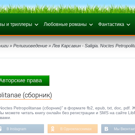
вы и триллеры
Любовные романы
Фантастика
ниги
»
Религиоведение
» Лев Карсавин - Saligia. Noctes Petropoli
Авторские права
olitanae (сборник)
octes Petropolitanae (сборник)" в формате fb2, epub, txt, doc, pdf. 
Вы можете читать книгу онлайн без регистрации и SMS на сайте Lib
ывами.
В Instagram
В Одноклассниках
Мы Вконтак