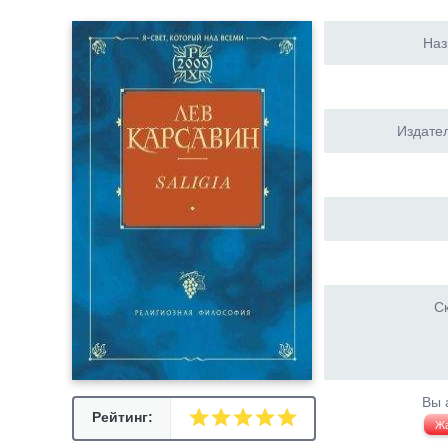
Наз
Издател
Ск
Вы 
Рейтинг:
Ж