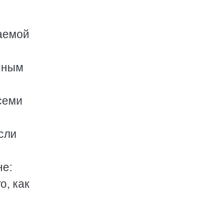
ваемой
енным
семи
сли
не:
о, как