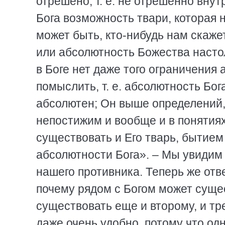
отрешено, т. е. не отрешенно вну
Бога возможность твари, которая 
может быть, кто-нибудь нам скаже
или абсолютность Божества насто
в Боге нет даже того ограничения
помыслить, т. е. абсолютность Бог
абсолютен; Он выше определений, 
непостижим и вообще и в понятиях
существовать и Его тварь, бытием
абсолютности Бога». – Мы увидим 
нашего противника. Теперь же отве
почему рядом с Богом может сущес
существовать еще и второму, и тр
даже очень удобно, потому что од