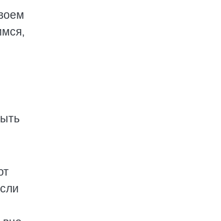
твоем
имся,
быть
от
если