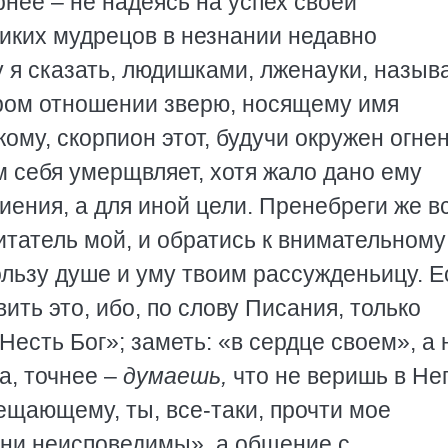
рнее – не надеясь на успех своей
ликих мудрецов в незнании недавно
 я сказать, людишками, лженауки, назы
ором отношении зверю, носящему имя
кому, скорпион этот, будучи окружен огн
м себя умерщвляет, хотя жало дано ему
иения, а для иной цели. Пренебреги же в
татель мой, и обратись к внимательному
льзу душе и уму твоим рассужденьицу. Е
вить это, ибо, по слову Писания, только
Несть Бог»; заметь: «в сердце своем», а 
а, точнее –
думаешь,
что не веришь в Нег
ещающему, ты, все-таки, прочти мое
дни неисповедимы», а общение с