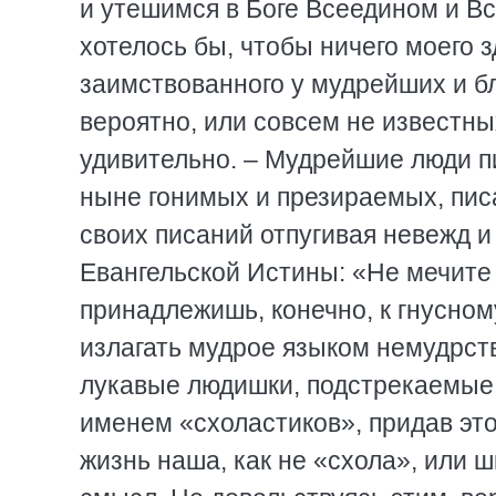
и утешимся в Боге Всеедином и Вс
хотелось бы, чтобы ничего моего з
заимствованного у мудрейших и бл
вероятно, или совсем не известны
удивительно. – Мудрейшие люди пис
ныне гонимых и презираемых, писа
своих писаний отпугивая невежд и
Евангельской Истины: «Не мечите 
принадлежишь, конечно, к гнусном
излагать мудрое языком немудрст
лукавые людишки, подстрекаемые 
именем «схоластиков», придав это
жизнь наша, как не «схола», или 