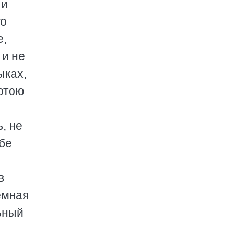
 и
го
е,
 и не
ыках,
нотою
, не
бе
в
емная
ьный