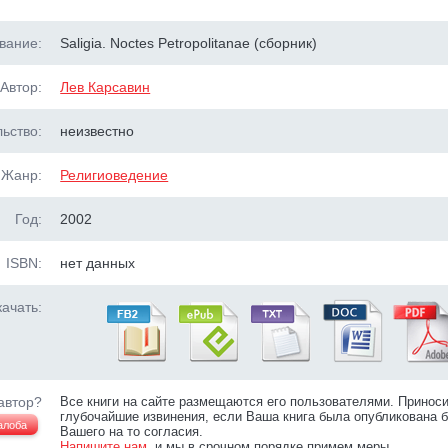
вание:
Saligia. Noctes Petropolitanae (сборник)
Автор:
Лев Карсавин
ьство:
неизвестно
Жанр:
Религиоведение
Год:
2002
ISBN:
нет данных
ачать:
автор?
Все книги на сайте размещаются его пользователями. Принос
глубочайшие извинения, если Ваша книга была опубликована б
алоба
Вашего на то согласия.
Напишите нам
, и мы в срочном порядке примем меры.