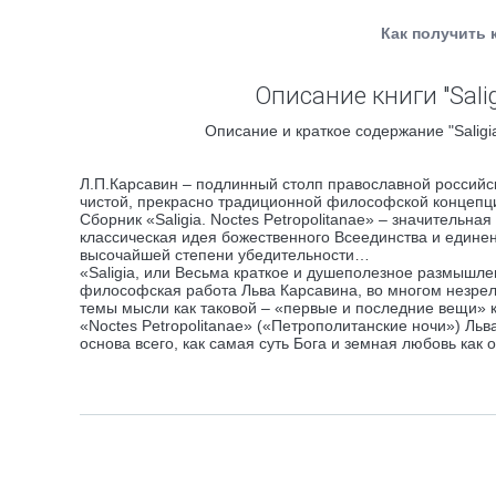
Как получить 
Описание книги "Salig
Описание и краткое содержание "Saligia
Л.П.Карсавин – подлинный столп православной российск
чистой, прекрасно традиционной философской концепц
Сборник «Saligia. Noctes Petropolitanae» – значительна
классическая идея божественного Всеединства и единен
высочайшей степени убедительности…
«Saligia, или Весьма краткое и душеполезное размышлен
философская работа Льва Карсавина, во многом незрел
темы мысли как таковой – «первые и последние вещи» как
«Noctes Petropolitanae» («Петрополитанские ночи») Ль
основа всего, как самая суть Бога и земная любовь как