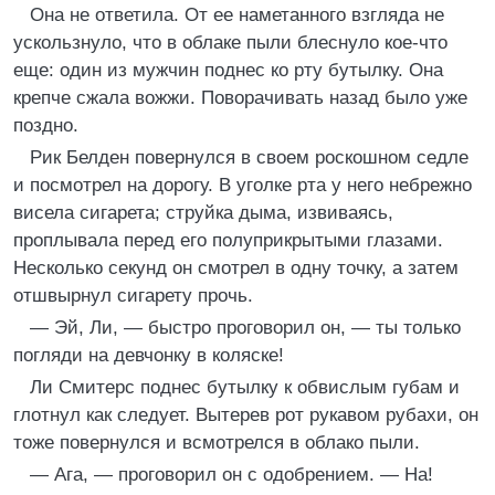
Она не ответила. От ее наметанного взгляда не
ускользнуло, что в облаке пыли блеснуло кое-что
еще: один из мужчин поднес ко рту бутылку. Она
крепче сжала вожжи. Поворачивать назад было уже
поздно.
Рик Белден повернулся в своем роскошном седле
и посмотрел на дорогу. В уголке рта у него небрежно
висела сигарета; струйка дыма, извиваясь,
проплывала перед его полуприкрытыми глазами.
Несколько секунд он смотрел в одну точку, а затем
отшвырнул сигарету прочь.
— Эй, Ли, — быстро проговорил он, — ты только
погляди на девчонку в коляске!
Ли Смитерс поднес бутылку к обвислым губам и
глотнул как следует. Вытерев рот рукавом рубахи, он
тоже повернулся и всмотрелся в облако пыли.
— Ага, — проговорил он с одобрением. — На!