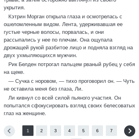
укрытия.
Кэтрин Морган открыла глаза и осмотрелась с
ошеломленным видом. Лента, удерживавшая ее
густые черные волосы, порвалась, и они
рассыпались у нее по плечам. Она ощупала
дрожащей рукой разбитое лицо и подняла взгляд на
двух ухмыляющихся мужчин.
Рик Белден потрогал пальцем рваный рубец у себя
на щеке.
— Сучка с норовом, — тихо проговорил он. — Чуть
не оставила меня без глаза, Ли.
Ли кивнул со всей силой пьяного участия. Он
попытался сфокусировать взгляд своих белесоватых
глаз на женщине.
1
2
3
4
5
6
7