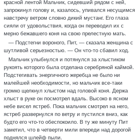
красной лентой Мальчик, сидевший рядом с ней,
запрокинул голову и, казалось, упивался несущимся
навстречу ветром словно дикий мустанг. Его глаза
сияли от удовольствия, когда он переводил их с
мерно бежавшего коня на свою прелестную мать.
— Подстегни вороного, Пит, — сказала женщина с
шутливой серьезностью. — Он что-то сбавил ход.
Мальчик улыбнулся и потянулся за хлыстиком
рукоять которого была отделана серебряной каймой.
Подстегивать энергичного жеребца не было ни
малейшей необходимости, но мальчик все-таки
громко щелкнул хлыстом над головой коня. Держа
хлыст в руке он посмотрел вдаль. Высоко в ясном
небе висел ястреб. Пока мальчик смотрел на него,
ястреб развернулся по ветру и пустился вниз, как
будто его что-то обеспокоило. В ту же минуту Пит
заметил, что в четверти мили впереди над дорогой
поднялся шлейф пыли.