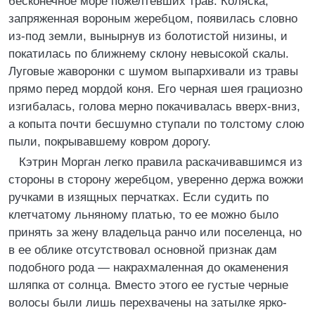
бесконечное море пожелтевших трав. Коляска,
запряженная вороным жеребцом, появилась словно
из-под земли, вынырнув из болотистой низины, и
покатилась по ближнему склону невысокой скалы.
Луговые жаворонки с шумом выпархивали из травы
прямо перед мордой коня. Его черная шея грациозно
изгибалась, голова мерно покачивалась вверх-вниз,
а копыта почти бесшумно ступали по толстому слою
пыли, покрывавшему ковром дорогу.
Кэтрин Морган легко правила раскачивавшимся из
стороны в сторону жеребцом, уверенно держа вожжи
ручками в изящных перчатках. Если судить по
клетчатому льняному платью, то ее можно было
принять за жену владельца ранчо или поселенца, но
в ее облике отсутствовал основной признак дам
подобного рода — накрахмаленная до окаменения
шляпка от солнца. Вместо этого ее густые черные
волосы были лишь перехвачены на затылке ярко-