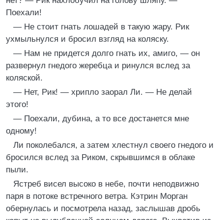
нет? — Рик нахлобучил на голову шляпу. —
Поехали!
— Не стоит гнать лошадей в такую жару. Рик
ухмыльнулся и бросил взгляд на коляску.
— Нам не придется долго гнать их, амиго, — он
развернул гнедого жеребца и ринулся вслед за
коляской.
— Нет, Рик! — хрипло заорал Ли. — Не делай
этого!
— Поехали, дубина, а то все достанется мне
одному!
Ли поколебался, а затем хлестнул своего гнедого и
бросился вслед за Риком, скрывшимся в облаке
пыли.
Ястреб висел высоко в небе, почти неподвижно
паря в потоке встречного ветра. Кэтрин Морган
обернулась и посмотрела назад, заслышав дробь