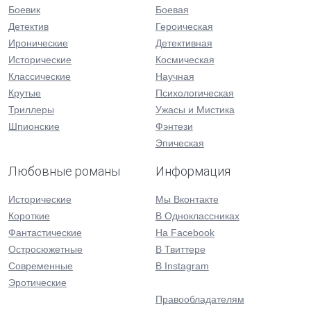
Боевик
Боевая
Детектив
Героическая
Иронические
Детективная
Исторические
Космическая
Классические
Научная
Крутые
Психологическая
Триллеры
Ужасы и Мистика
Шпионские
Фэнтези
Эпическая
Любовные романы
Информация
Исторические
Мы Вконтакте
Короткие
В Одноклассниках
Фантастические
На Facebook
Остросюжетные
В Твиттере
Современные
В Instagram
Эротические
Правообладателям