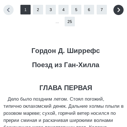
1
2
3
4
5
6
7
...
25
Гордон Д. Ширрефс
Поезд из Ган-Хилла
ГЛАВА ПЕРВАЯ
Дело было поздним летом. Стоял погожий,
типично оклахомский денек. Дальние холмы плыли в
розовом мареве; сухой, горячий ветер носился по
прерии сминая и раскачивая широкими волнами