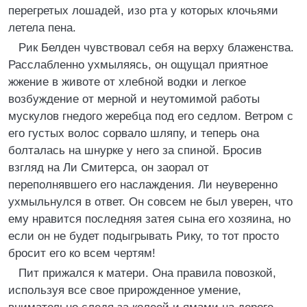
перегретых лошадей, изо рта у которых клочьями
летела пена.
Рик Белден чувствовал себя на верху блаженства.
Расслабленно ухмыляясь, он ощущал приятное
жжение в животе от хлебной водки и легкое
возбуждение от мерной и неутомимой работы
мускулов гнедого жеребца под его седлом. Ветром с
его густых волос сорвало шляпу, и теперь она
болталась на шнурке у него за спиной. Бросив
взгляд на Ли Смитерса, он заорал от
переполнявшего его наслаждения. Ли неуверенно
ухмыльнулся в ответ. Он совсем не был уверен, что
ему нравится последняя затея сына его хозяина, но
если он не будет подыгрывать Рику, то тот просто
бросит его ко всем чертям!
Пит прижался к матери. Она правила повозкой,
используя все свое прирожденное умение,