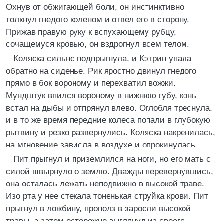
Охнув от обжигающей боли, он инстинктивно
толкнул гнедого коленом и отвел его в сторону.
Прижав правую руку к вспухающему рубцу,
сочащемуся кровью, он вздрогнул всем телом.
Коляска сильно подпрыгнула, и Кэтрин упала
обратно на сиденье. Рик яростно двинул гнедого
прямо в бок вороному и перехватил вожжи.
Мундштук впился вороному в нижнюю губу, конь
встал на дыбы и отпрянул влево. Оглобля треснула,
и в то же время передние колеса попали в глубокую
рытвину и резко развернулись. Коляска накренилась,
на мгновение зависла в воздухе и опрокинулась.
Пит прыгнул и приземлился на ноги, но его мать с
силой швырнуло о землю. Дважды перевернувшись,
она осталась лежать неподвижно в высокой траве.
Изо рта у нее стекала тоненькая струйка крови. Пит
прыгнул в ложбину, прополз в заросли высокой
травы, а затем осторожно выглянул из своего