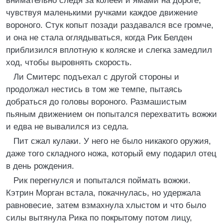
внимательно следя за колеей и ямами на дороге,
чувствуя маленькими ручками каждое движение
вороного. Стук копыт позади раздавался все громче,
и она не стала оглядываться, когда Рик Белден
приблизился вплотную к коляске и слегка замедлил
ход, чтобы выровнять скорость.
Ли Смитерс подъехал с другой стороны и
продолжал нестись в том же темпе, пытаясь
добраться до головы вороного. Размашистым
пьяным движением он попытался перехватить вожжи
и едва не вывалился из седла.
Пит сжал кулаки. У него не было никакого оружия,
даже того складного ножа, который ему подарил отец
в день рождения.
Рик перегнулся и попытался поймать вожжи.
Кэтрин Морган встала, покачнулась, но удержала
равновесие, затем взмахнула хлыстом и что было
силы вытянула Рика по покрытому потом лицу,