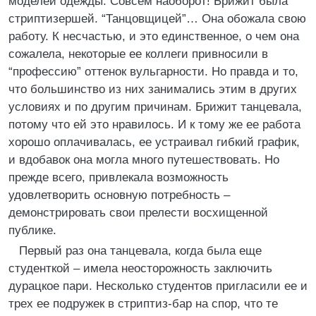
моделей одежды. Совсем наоборот! Брижит была
стриптизершей. “Танцовщицей”… Она обожала свою
работу. К несчастью, и это единственное, о чем она
сожалела, некоторые ее коллеги привносили в
“профессию” оттенок вульгарности. Но правда и то,
что большинство из них занимались этим в других
условиях и по другим причинам. Брижит танцевала,
потому что ей это нравилось. И к тому же ее работа
хорошо оплачивалась, ее устраивал гибкий график,
и вдобавок она могла много путешествовать. Но
прежде всего, привлекала возможность
удовлетворить основную потребность –
демонстрировать свои прелести восхищенной
публике.
Первый раз она танцевала, когда была еще
студенткой – имела неосторожность заключить
дурацкое пари. Несколько студентов пригласили ее и
трех ее подружек в стриптиз-бар на спор, что те