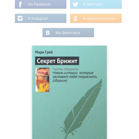
На Facebook
В Твиттере
В Instagram
В Одноклассниках
Мы Вконтакте