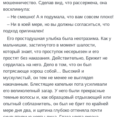
мошенничество. Сделав вид, что рассержена, она
воскликнула:
– Не смешно! А я подумала, что вам совсем плохо!
– Ни в коей мере, но вы должны согласиться, что
подход оригинален!
Его простодушная улыбка была неотразима. Как у
мальчишки, застигнутого в момент шалости,
который знает, что проступок несерьезен и его
простят без наказания. Действительно, Брижит не
сердилась на него. Дело в том, что он был
потрясающе хорош собой… Высокий и
мускулистый, он тем не менее не выглядел
накачанным. Блестящие капельки пота усиливали
его великолепный загар. У него были прекрасные
темные волосы и, как образцовый отдыхающий или
опытный соблазнитель, он был не брит по крайней
мере дня два, и щетина глубоко оттеняла почти
скульптурные черты лица. Глаза цвета океана…