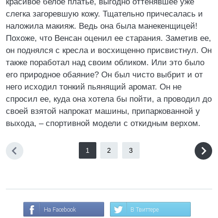
красивое белое платье, выгодно оттенявшее уже
слегка загоревшую кожу. Тщательно причесалась и
наложила макияж. Ведь она была манекенщицей!
Похоже, что Венсан оценил ее старания. Заметив ее,
он поднялся с кресла и восхищенно присвистнул. Он
также поработал над своим обликом. Или это было
его природное обаяние? Он был чисто выбрит и от
него исходил тонкий пьянящий аромат. Он не
спросил ее, куда она хотела бы пойти, а проводил до
своей взятой напрокат машины, припаркованной у
выхода, – спортивной модели с откидным верхом.
1
2
3
На Facebook
В Твиттере