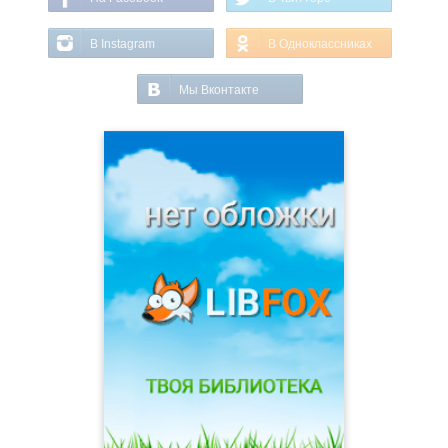
В Instagram
В Одноклассниках
Мы Вконтакте