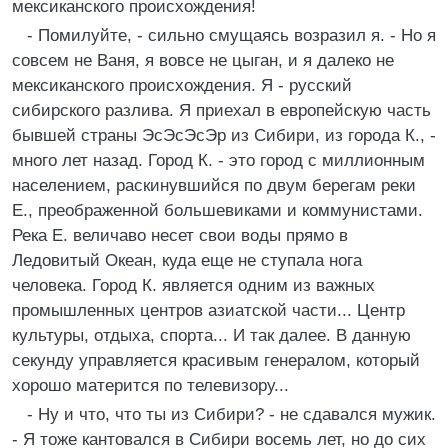
мексиканского происхождения!
- Помилуйте, - сильно смущаясь возразил я. - Но я
совсем не Ваня, я вовсе не цыган, и я далеко не
мексиканского происхождения. Я - русский
сибирского разлива. Я приехал в европейскую часть
бывшей страны ЭсЭсЭсЭр из Сибири, из города К., -
много лет назад. Город К. - это город с миллионным
населением, раскинувшийся по двум берегам реки
Е., преображенной большевиками и коммунистами.
Река Е. величаво несет свои воды прямо в
Ледовитый Океан, куда еще не ступала нога
человека. Город К. является одним из важных
промышленных центров азиатской части... Центр
культуры, отдыха, спорта... И так далее. В данную
секунду управляется красивым генералом, который
хорошо матерится по телевизору...
- Ну и что, что ты из Сибири? - не сдавался мужик.
- Я тоже кантовался в Сибири восемь лет, но до сих