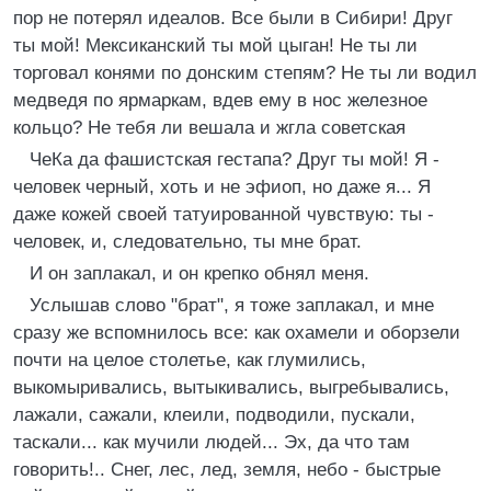
пор не потерял идеалов. Все были в Сибири! Друг
ты мой! Мексиканский ты мой цыган! Не ты ли
торговал конями по донским степям? Не ты ли водил
медведя по ярмаркам, вдев ему в нос железное
кольцо? Не тебя ли вешала и жгла советская
ЧеКа да фашистская гестапа? Друг ты мой! Я -
человек черный, хоть и не эфиоп, но даже я... Я
даже кожей своей татуированной чувствую: ты -
человек, и, следовательно, ты мне брат.
И он заплакал, и он крепко обнял меня.
Услышав слово "брат", я тоже заплакал, и мне
сразу же вспомнилось все: как охамели и оборзели
почти на целое столетье, как глумились,
выкомыривались, вытыкивались, выгребывались,
лажали, сажали, клеили, подводили, пускали,
таскали... как мучили людей... Эх, да что там
говорить!.. Снег, лес, лед, земля, небо - быстрые