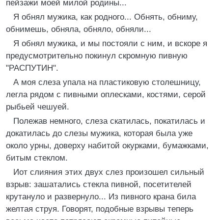
пейзажи моей милой родины...
Я обнял мужика, как родного... Обнять, обниму,
обнимешь, обняла, обняло, обняли...
Я обнял мужика, и мы постояли с ним, и вскоре я
предусмотрительно покинул скромную пивную
"РАСПУТИН".
А моя слеза упала на пластиковую столешницу,
легла рядом с пивными оплесками, костями, серой
рыбьей чешуей.
Полежав немного, слеза скатилась, покатилась и
докатилась до слезы мужика, которая была уже
около урны, доверху набитой окурками, бумажками,
битым стеклом.
Иот слияния этих двух слез произошел сильный
взрыв: зашатались стекла пивной, посетителей
крутануло и развернуло... Из пивного крана била
желтая струя. Говорят, подобные взрывы теперь