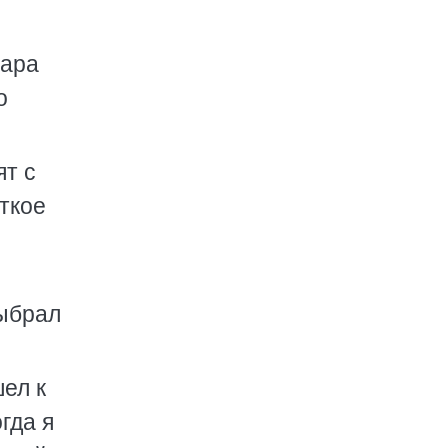
Пара
о
ят с
ткое
Выбрал
ел к
гда я