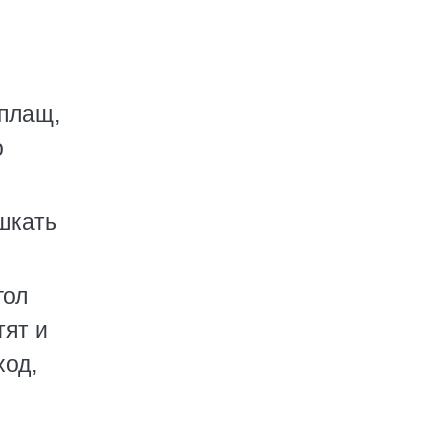
 плащ,
о
шкать
гол
тят и
ход,