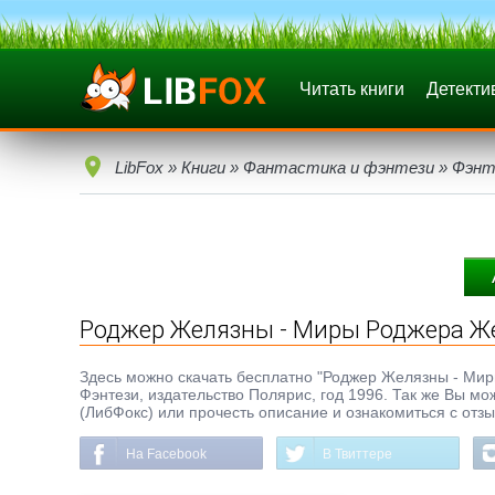
Читать книги
Детекти
LibFox
»
Книги
»
Фантастика и фэнтези
»
Фэнт
Роджер Желязны - Миры Роджера Же
Здесь можно скачать бесплатно "Роджер Желязны - Миры 
Фэнтези, издательство Полярис, год 1996. Так же Вы мо
(ЛибФокс) или прочесть описание и ознакомиться с отз
На Facebook
В Твиттере