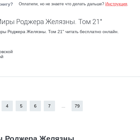
книгу?
Оплатили, но не знаете что делать дальше?
Инструкция
.
Миры Роджера Желязны. Том 21"
ры Роджера Желязны. Том 21" читать бесплатно онлайн.
овской
ой
4
5
6
7
...
79
 Роджера Желязны