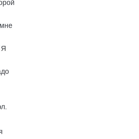
торой
 мне
 Я
адо
л.
я