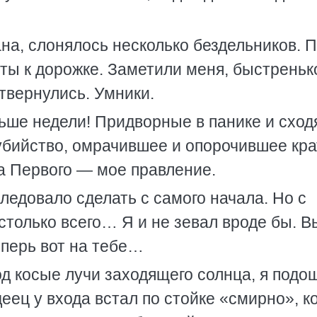
ана, слонялось несколько бездельников. 
ты к дорожке. Заметили меня, быстреньк
отвернулись. Умники.
ьше недели! Придворные в панике и сход
 убийство, омрачившее и опорочившее кра
а Первого — мое правление.
следовало сделать с самого начала. Но с
столько всего… Я и не зевал вроде бы. 
еперь вот на тебе…
д косые лучи заходящего солнца, я подош
еец у входа встал по стойке «смирно», ко