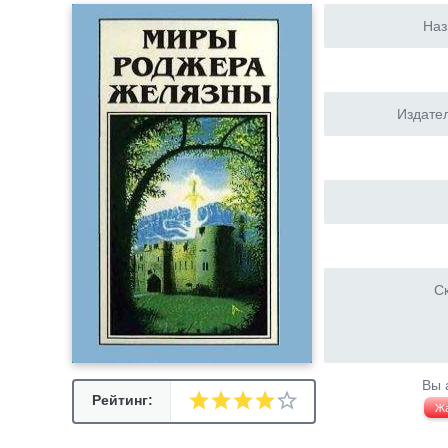
Наз
Издател
Ск
Вы 
Рейтинг:
Ж