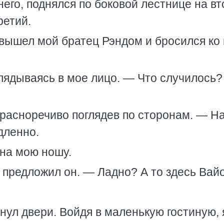
него, поднялся по боковой лестнице на в
ретий.
 вышел мой братец Рэндом и бросился ко
глядываясь в мое лицо. — Что случилось?
 красноречиво поглядев по сторонам. — Н
едленно.
на мою ношу.
предложил он. — Ладно? А то здесь Вайо
нул двери. Войдя в маленькую гостиную, 