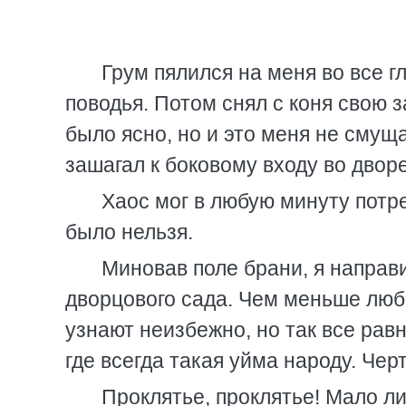
Грум пялился на меня во все г
поводья. Потом снял с коня свою 
было ясно, но и это меня не смущ
зашагал к боковому входу во двор
Хаос мог в любую минуту потр
было нельзя.
Миновав поле брани, я направ
дворцового сада. Чем меньше любо
узнают неизбежно, но так все рав
где всегда такая уйма народу. Чер
Проклятье, проклятье! Мало ли