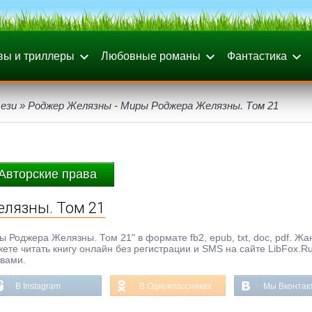
вы и триллеры
Любовные романы
Фантастика
ези
» Роджер Желязны - Миры Роджера Желязны. Том 21
Авторские права
лязны. Том 21
Роджера Желязны. Том 21" в формате fb2, epub, txt, doc, pdf. Жа
жете читать книгу онлайн без регистрации и SMS на сайте LibFox.R
ывами.
В Instagram
В Одноклассниках
Мы Вконтак