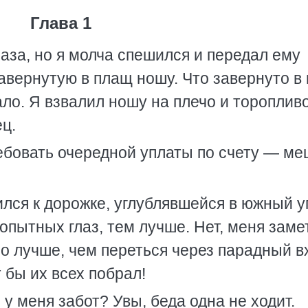
Глава 1
лаза, но я молча спешился и передал ему
завернутую в плащ ношу. Что завернуто в
ало. Я взвалил ношу на плечо и тороплив
ец.
ебовать очередной уплаты по счету — ме
ился к дорожке, углублявшейся в южный у
пытных глаз, тем лучше. Нет, меня заме
но лучше, чем переться через парадный в
т бы их всех побрал!
 у меня забот? Увы, беда одна не ходит.