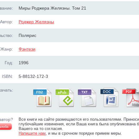
вание:
Миры Роджера Желязны. Том 21
Автор:
Роджер Желязны
ьство:
Полярис
Жанр:
Фэнтези
Год:
1996
ISBN:
5-88132-172-3
ачать:
автор?
Все книги на сайте размещаются его пользователями. Принос
глубочайшие извинения, если Ваша книга была опубликована б
алоба
Вашего на то согласия.
Напишите нам
, и мы в срочном порядке примем меры.