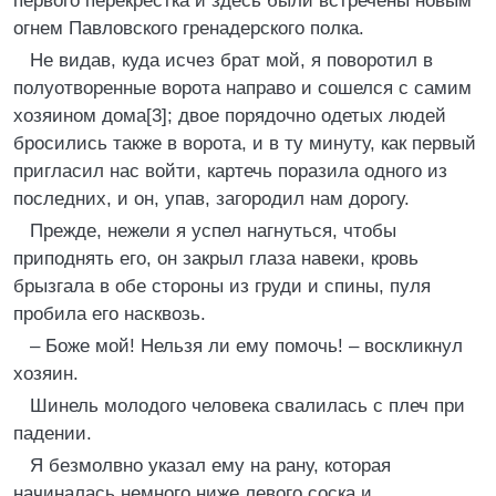
первого перекрестка и здесь были встречены новым
огнем Павловского гренадерского полка.
Не видав, куда исчез брат мой, я поворотил в
полуотворенные ворота направо и сошелся с самим
хозяином дома[3]; двое порядочно одетых людей
бросились также в ворота, и в ту минуту, как первый
пригласил нас войти, картечь поразила одного из
последних, и он, упав, загородил нам дорогу.
Прежде, нежели я успел нагнуться, чтобы
приподнять его, он закрыл глаза навеки, кровь
брызгала в обе стороны из груди и спины, пуля
пробила его насквозь.
– Боже мой! Нельзя ли ему помочь! – воскликнул
хозяин.
Шинель молодого человека свалилась с плеч при
падении.
Я безмолвно указал ему на рану, которая
начиналась немного ниже левого соска и