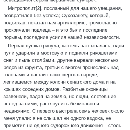
Митрополит[2], посланный для нашего увещания,
возвратился без успеха; Сухозанету, который,
подъехав, показал нам артиллерию, громогласно
прокричали подлеца – и это были последние
порывы, последние усилия нашей независимости.
Первая пушка грянула, картечь рассыпалась; одни
пули ударили в мостовую и подняли рикошетами
снег и пыль столбами, другие вырвали несколько
рядов из фрунта, третьи с визгом пронеслись над
головами и нашли своих жертв в народе,
лепившемся между колонн сенатского дома и на
крышах соседних домов. Разбитые оконницы
зазвенели, падая на землю, но люди, слетевшие
вслед за ними, растянулись безмолвно и
недвижимо. С первого выстрела семь человек около
меня упали: я не слышал ни одного вздоха, не
приметил ни одного судорожного движения – столь