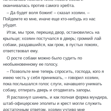
оканчивалась против самого хребта.
– Да будет воля божия! – сказал хозяин. –
Пойдемте ко мне, иначе еще кто-нибудь из нас
убудет.
Итак, мы трое, перешед двор, остановились на
крыльце; хозяин постучался в дверь; громкий лай
собаки, раздавшийся, как гром, в пустых покоях,
ответствовал ему.
О росте собаки можно было судить по
необыкновенному ее голосу.
– Позвольте мне теперь спросить, господа, кого я
имею честь у себя принимать, – говорил хозяин,
пока послышался голос слуги, начавшего унимать
собаку, отпирать дверь и отодвигать запоры.
Я распахнул шинель, и как полная форма мундира,
штаб-офицерские эполеты и крест могли служить
достаточным ответом, хозяин учтиво мне