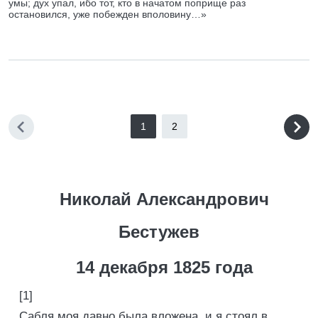
умы; дух упал, ибо тот, кто в начатом поприще раз
остановился, уже побежден вполовину…»
1
2
Николай Александрович
Бестужев
14 декабря 1825 года
[1]
Сабля моя давно была вложена, и я стоял в