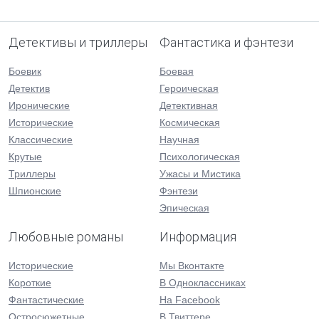
Детективы и триллеры
Фантастика и фэнтези
Боевик
Боевая
Детектив
Героическая
Иронические
Детективная
Исторические
Космическая
Классические
Научная
Крутые
Психологическая
Триллеры
Ужасы и Мистика
Шпионские
Фэнтези
Эпическая
Любовные романы
Информация
Исторические
Мы Вконтакте
Короткие
В Одноклассниках
Фантастические
На Facebook
Остросюжетные
В Твиттере