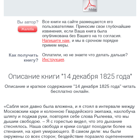
Вы автор?
Все книги на сайте размещаются его
пользователями. Приносим свои глубочайшие
Жалоба
извинения, если Ваша книга была
опубликована без Вашего на то согласия.
Напишите нам
, и мы в срочном порядке
примем меры.
Как получить
Оплатили, но не знаете что делать дальше?
Инструкция
.
книгу?
Описание книги "14 декабря 1825 года"
Описание и краткое содержание "14 декабря 1825 года" читать
бесплатно онлайн.
«Сабля моя давно была вложена, и я стоял в интервале между
Московским каре и колонною Гвардейского экипажа, нахлобуча
шляпу и поджав руки, повторяя себе слова Рылеева, что мы
дышим свободою. – Я с горестью видел, что это дыхание
стеснялось. Наша свобода и крики солдат походили более на
стенания, на хрип умирающего. В самом деле: мы были
окружены со всех сторон; бездействие поразило оцепенением