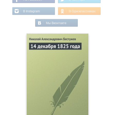
В Instagram
В Одноклассниках
Мы Вконтакте