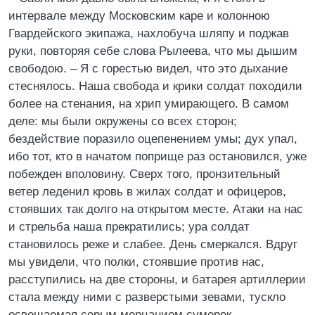
интервале между Московским каре и колонною
Гвардейского экипажа, нахлобуча шляпу и поджав
руки, повторяя себе слова Рылеева, что мы дышим
свободою. – Я с горестью видел, что это дыхание
стеснялось. Наша свобода и крики солдат походили
более на стенания, на хрип умирающего. В самом
деле: мы были окружены со всех сторон;
бездействие поразило оцепенением умы; дух упал,
ибо тот, кто в начатом поприще раз остановился, уже
побежден вполовину. Сверх того, пронзительный
ветер леденил кровь в жилах солдат и офицеров,
стоявших так долго на открытом месте. Атаки на нас
и стрельба наша прекратились; ура солдат
становилось реже и слабее. День смеркался. Вдруг
мы увидели, что полки, стоявшие против нас,
расступились на две стороны, и батарея артиллерии
стала между ними с разверстыми зевами, тускло
освещаемая серым мерцанием сумерек.