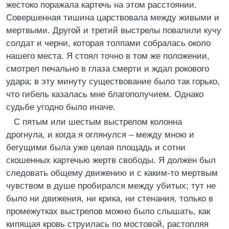
жестоко поражала картечь на этом расстоянии.
Совершенная тишина царствовала между живыми и
мертвыми. Другой и третий выстрелы повалили кучу
солдат и черни, которая толпами собралась около
нашего места. Я стоял точно в том же положении,
смотрел печально в глаза смерти и ждал рокового
удара; в эту минуту существование было так горько,
что гибель казалась мне благополучием. Однако
судьбе угодно было иначе.
С пятым или шестым выстрелом колонна
дрогнула, и когда я оглянулся – между мною и
бегущими была уже целая площадь и сотни
скошенных картечью жертв свободы. Я должен был
следовать общему движению и с каким-то мертвым
чувством в душе пробирался между убитых; тут не
было ни движения, ни крика, ни стенания, только в
промежутках выстрелов можно было слышать, как
кипящая кровь струилась по мостовой, растопляя